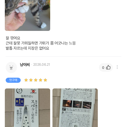
잘 깎여요

근데 잘못 가위질하면 가위가 쫌 어긋나는 느낌

발톱 자르는데 지장은 없어요
냥이씨
2026.06.21
0
첫구매