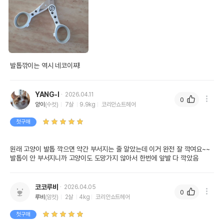
발톱깎이는 역시 네코이찌!
YANG-I
2026.04.11
0
양이
(수컷)
7살
9.9kg
코리안쇼트헤어
첫구매
원래 고양이 발톱 깍으면 약간 부서지는 줄 알았는데 이거 완전 잘 깍여요~~

발톱이 안 부서지니까 고양이도 도망가지 않아서 한번에 앞발 다 깍았음 
코코루비
2026.04.05
0
루비
(암컷)
2살
4kg
코리안쇼트헤어
첫구매