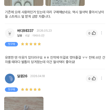
기존에 오래 사용하던거 있는데 미리 구매해놨네요. 역시 절삭력 좋아서 냥이
들 스트레스 덜 받게 금방 자릅니다.
버디98337
2026.05.23
0
달봉
4살
아비시니안
첫구매
유명한 덴 이유가 있더라구요 ㅎㅎ 진작에 이걸로 깎아줄걸 ㅜㅜ 전에 쓰던 건 
자를 때마다 발톱이 당겨졌는데 이건 절삭력이 좋아요!
달콩26
2026.04.18
0
첫구매