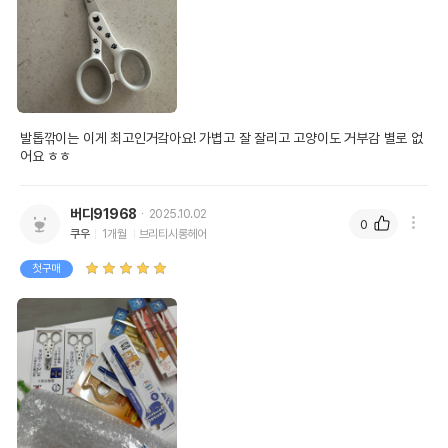
발톱깎이는 이게 최고인거갘아요! 가볍고 잘 잘리고 고양이도 거부감 별로 없
어요 ㅎㅎ
버디91968
2025.10.02
0
쿠우
1개월
브리티시롱헤어
첫구매