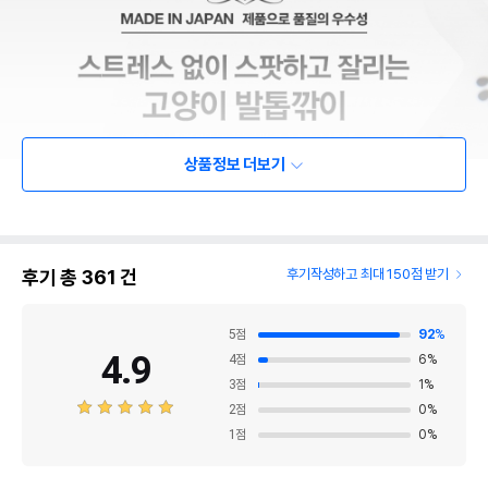
상품정보 더보기
후기 총
361
건
후기작성하고 최대 150점 받기
5
점
92
%
4.9
4
점
6
%
3
점
1
%
2
점
0
%
1
점
0
%