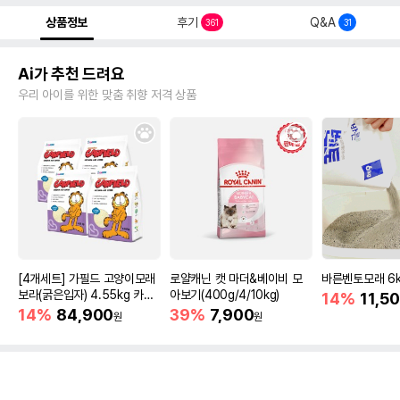
상품정보
후기
Q&A
361
31
Ai가 추천 드려요
우리 아이를 위한 맞춤 취향 저격 상품
[4개세트] 가필드 고양이모래
로얄캐닌 캣 마더&베이비 모
바른벤토모래 6
보라(굵은입자) 4.55kg 카사
아보기(400g/4/10kg)
14%
11,5
바모래
14%
84,900
39%
7,900
원
원