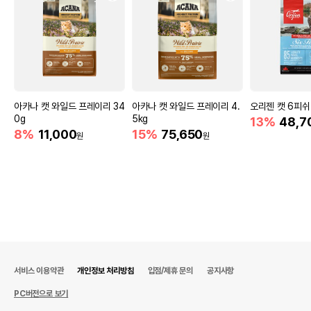
아카나 캣 와일드 프레이리 34
아카나 캣 와일드 프레이리 4.
오리젠 캣 6피쉬 
0g
5kg
13%
48,7
8%
11,000
15%
75,650
원
원
서비스 이용약관
개인정보 처리방침
입점/제휴 문의
공지사항
PC버전으로 보기