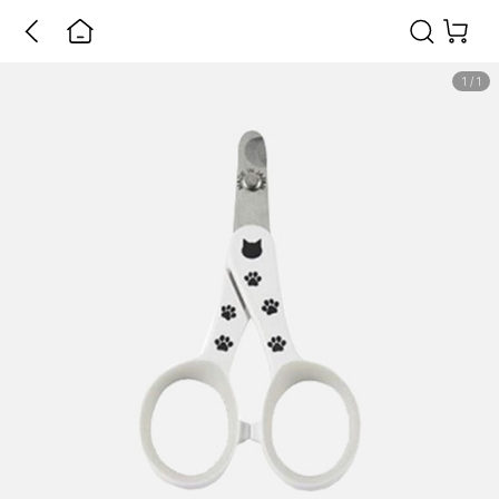
1
/
1