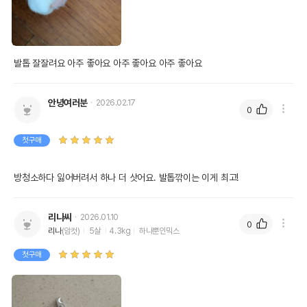
발톱 잘잘려요 아주 좋아요 아주 좋아요 아주 좋아요
안녕여러분
2026.02.17
0
첫구매
방청소하다 잃어버려서 하나 더 삿어요. 발톱깎이는 이게 최고!
리나씨
2026.01.10
0
리나
(암컷)
5살
4.3kg
하나뿐인믹스
첫구매