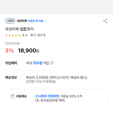
고양이
네코이찌
브랜드관 이동
네코이찌 발톱깎이
4.9
후기 361개
19,500원
3%
18,900
원
적립혜택
최대
150점
적립
배송정보
배송비 3,000원
(제주/도서산간 배송비 별도)
(3만원 이상 무료배송)
내일배송
21시까지 주문하면,
다음날 95% 도착
(토, 일요일/공휴일 제외)