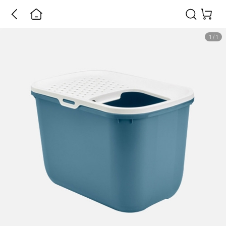
1
/
1