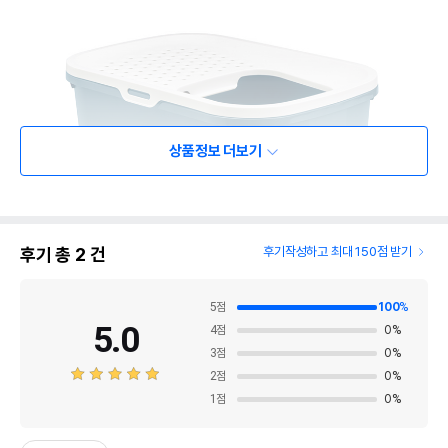
상품정보 더보기
후기 총
2
건
후기작성하고 최대 150점 받기
5
점
100
%
5.0
4
점
0
%
3
점
0
%
2
점
0
%
1
점
0
%