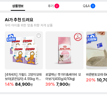
상품정보
후기
Q&A
2
0
Ai가 추천 드려요
우리 아이를 위한 맞춤 취향 저격 상품
[4개세트] 가필드 고양이모래
로얄캐닌 캣 마더&베이비 모
바른벤토모래 6
보라(굵은입자) 4.55kg 카사
아보기(400g/4/10kg)
20%
10,7
바모래
14%
84,900
39%
7,900
원
원