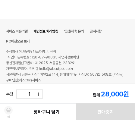
서비스 이용약관
개인정보 처리방침
입점/제휴 문의
공지사항
PC버전으로 보기
주식회사 어바웃펫
대표자명 : 나옥귀
사업자 등록번호 : 120-87-90035
사업자정보확인
통신판매업신고번호 : 제 2025-서울금천-2382호
개인정보관리자 : 김원규 hello@aboutpet.co.kr
서울특별시 금천구 가산디지털2로 144, 현대테라타워 가산DK 507호, 508호 (가산동)
구매안전(에스크로)서비스
© copyright (c) www.aboutpet.co.kr all rights reserved.
28,000
원
수량
합계
장바구니 담기
판매중지
찜
처방사료 주문 시 확인해주세요!
쿠폰보기
적립혜택
취소/ 교환/ 환불
유통기한 임박 상품
최저가 도전 상품
AI검색
AI검색