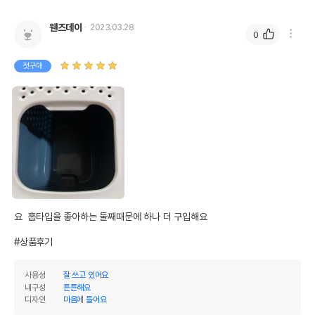
웬즈데이
2023.03.28
0
첫구매
요  홉타입을 좋아하는 둘째때문에 하나 더 구입해요

#상품후기
사용성
잘 쓰고 있어요
내구성
튼튼해요
디자인
마음에 들어요