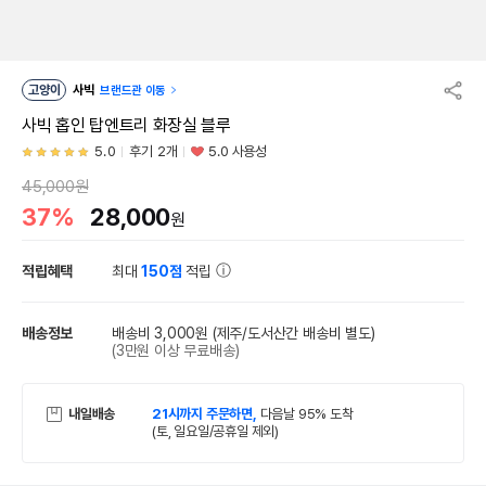
고양이
사빅
브랜드관 이동
사빅 홉인 탑엔트리 화장실 블루
5.0
후기 2개
5.0 사용성
45,000원
37%
28,000
원
적립혜택
최대
150점
적립
배송정보
배송비 3,000원
(제주/도서산간 배송비 별도)
(3만원 이상 무료배송)
내일배송
21시까지 주문하면,
다음날 95% 도착
(토, 일요일/공휴일 제외)