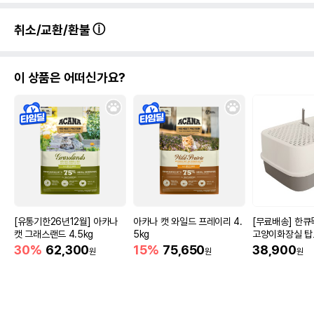
취소/교환/환불
이 상품은 어떠신가요?
[유통기한26년12월] 아카나
아카나 캣 와일드 프레이리 4.
[무료배송] 한
캣 그래스랜드 4.5kg
5kg
고양이화장실 탑
이
30%
62,300
15%
75,650
38,900
원
원
원