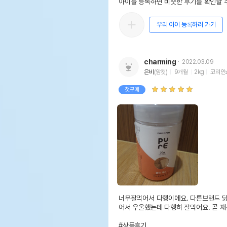
아이를 등록하면 비슷한 후기를 확인할 수
우리 아이 등록하러 가기
charming
2022.03.09
은비
(암컷)
9개월
2kg
코리안
첫구매
너무잘먹어서 다행이에요. 다른브랜드 닭
어서 우울했는데 다행히 잘먹어요. 곧 재
#상품후기