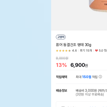
고양이
퓨어 동결건조 명태 30g
4.6
후기 15개
5.0 
8,000원
13%
6,900
원
적립혜택
최대
150점
적립
배송정보
배송비 3,000원
(제주/
(3만원 이상 무료배송)