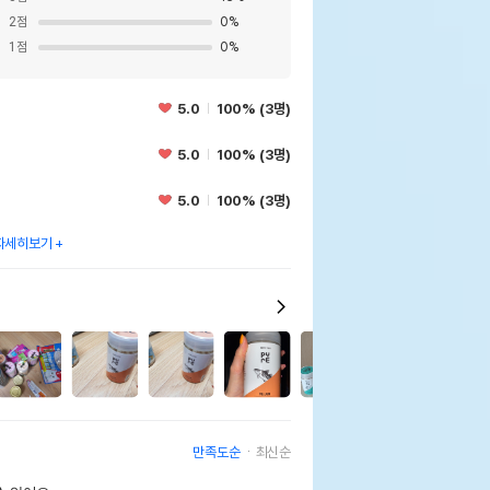
2
점
0
%
1
점
0
%
5.0
100% (3명)
5.0
100% (3명)
5.0
100% (3명)
자세히보기
0
만족도순
최신순