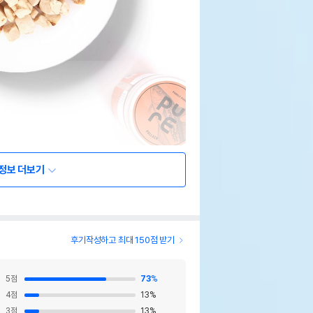
정보 더보기
후기작성하고 최대 150점 받기
5
점
73
%
4
점
13
%
3
점
13
%