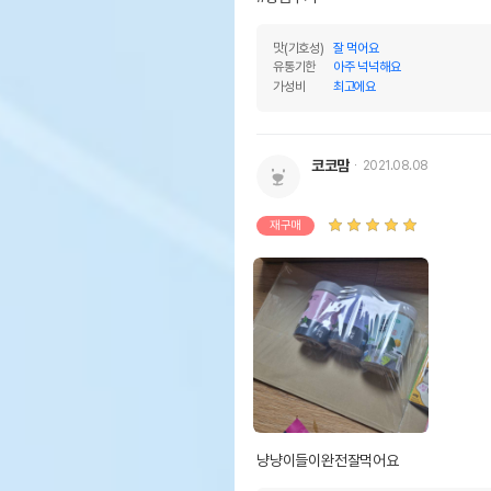
맛(기호성)
잘 먹어요
유통기한
아주 넉넉해요
가성비
최고에요
코코맘
2021.08.08
재구매
냥냥이들이완전잘먹어요 