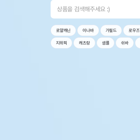
로얄캐닌
이나바
가필드
로우즈
지위픽
캐츠랑
샘플
쉬바