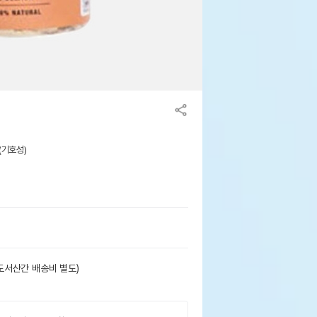
맛(기호성)
도서산간 배송비 별도)