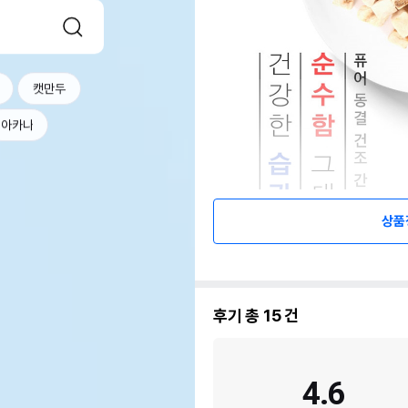
캣만두
아카나
상품
후기 총
15
건
4.6