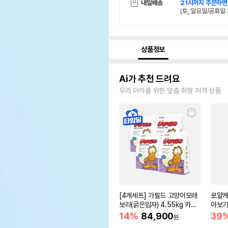
내일배송
21시까지 주문하면
(토, 일요일/공휴일 
상품정보
Ai가 추천 드려요
우리 아이를 위한 맞춤 취향 저격 상품
[4개세트] 가필드 고양이모래
로얄캐
보라(굵은입자) 4.55kg 카사
아보기(
바모래
14%
84,900
39
원