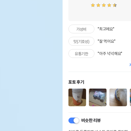
"최고에요"
가성비
"잘 먹어요"
맛(기호성)
"아주 넉넉해요"
유통기한
포토 후기
비슷한 리뷰