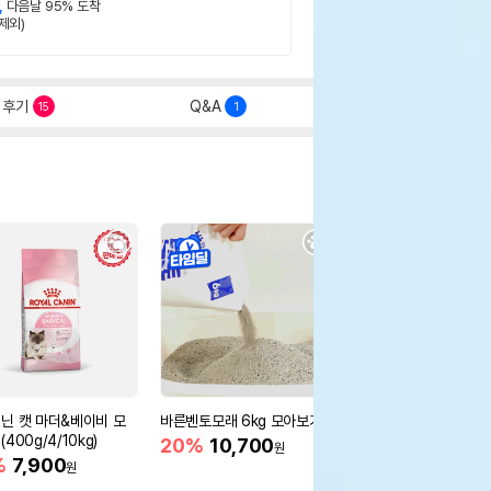
,
다음날 95% 도착
제외)
후기
Q&A
15
1
닌 캣 마더&베이비 모
바른벤토모래 6kg 모아보기
로얄캐닌 캣 인도어 4k
400g/4/10kg)
새 감소
20%
10,700
원
%
7,900
16%
55,000
원
원