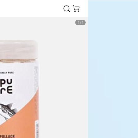
1
/
1