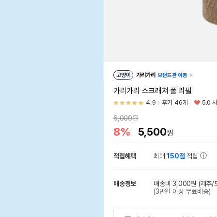
고양이
가리가리
브랜드관 이동
가리가리 스크래쳐 폴 리필
4.9
후기 46개
5.0 
6,000원
8%
5,500
원
적립혜택
최대
150점
적립
배송정보
배송비 3,000원
(제주/
(3만원 이상 무료배송)