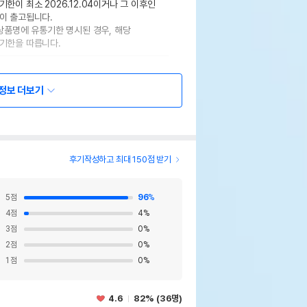
기한이 최소 2026.12.04이거나 그 이후인
이 출고됩니다.
 상품명에 유통기한 명시된 경우, 해당
기한을 따릅니다.
정보 더보기
후기작성하고 최대 150점 받기
5
점
96
%
4
점
4
%
3
점
0
%
2
점
0
%
1
점
0
%
4.6
82% (36명)