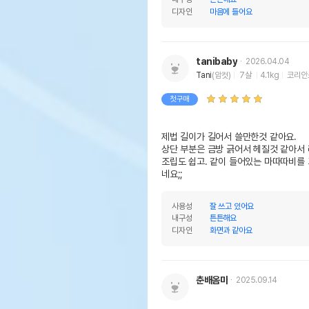
디자인
마음에 들어요
tanibaby
2026.04.04
Tani
(암컷)
7살
4.1kg
코리안
첫구매
제법 길이가 길어서 쓸만한것 같아요.

상단 부분은 금방 긁어서 헤질것 같아서 
조립도 쉽고. 같이 들어있는 마따따비를
네요;;
사용성
잘 쓰고 있어요
내구성
튼튼해요
디자인
화면과 같아요
춘배옴마
2025.09.14