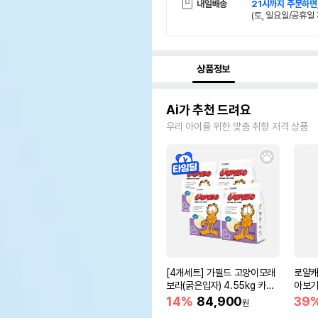
내일배송
21시까지 주문하면
(토, 일요일/공휴일 
상품정보
Ai가 추천 드려요
우리 아이를 위한 맞춤 취향 저격 상품
[4개세트] 가필드 고양이모래
로얄캐
보라(굵은입자) 4.55kg 카사
아보기(
바모래
14%
84,900
39
원