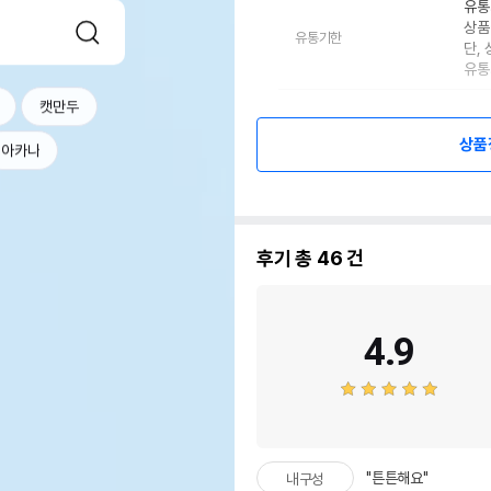
유통
상품
유통기한
단,
유통
캣만두
상품
아카나
후기 총
46
건
4.9
"튼튼해요"
내구성