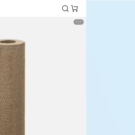
1
/
1