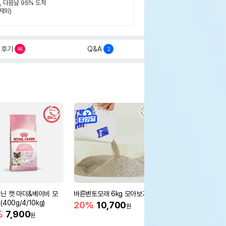
,
다음날 95% 도착
제외)
후기
Q&A
46
2
닌 캣 마더&베이비 모
바른벤토모래 6kg 모아보기
로얄캐닌 캣 인도어 4k
400g/4/10kg)
새 감소
20%
10,700
원
%
7,900
16%
55,000
원
원