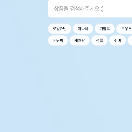
로얄캐닌
이나바
가필드
로우즈
지위픽
캐츠랑
샘플
쉬바