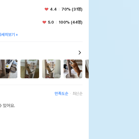
4.4
70% (31명)
5.0
100% (44명)
자세히보기
2
만족도순
최신순
 있어요.