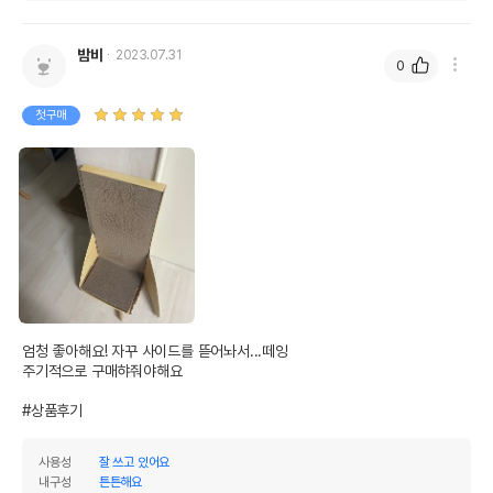
밤비
2023.07.31
0
첫구매
상품 필수 정보
품명 및 모델명
가리가리 스크래쳐 월 베이지
엄청 좋아해요! 자꾸 사이드를 뜯어놔서...떼잉

법에 의한 인증,허가 등을
주기적으로 구매햐줘야해요

상세페이지 참조
받았음을 확인할수 있는
경우 그에 대한 사항
#상품후기
제조국 또는 원산지
중국
사용성
잘 쓰고 있어요
내구성
튼튼해요
제조자,수입품의 경우