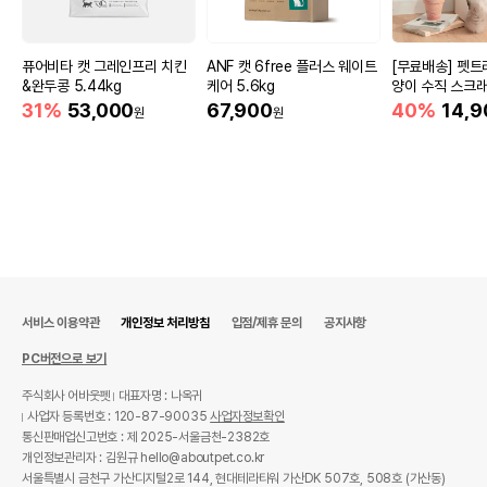
퓨어비타 캣 그레인프리 치킨
ANF 캣 6free 플러스 웨이트
[무료배송] 펫트
&완두콩 5.44kg
케어 5.6kg
양이 수직 스크래
대형
31%
53,000
67,900
40%
14,9
원
원
서비스 이용약관
개인정보 처리방침
입점/제휴 문의
공지사항
PC버전으로 보기
주식회사 어바웃펫
대표자명 : 나옥귀
사업자 등록번호 : 120-87-90035
사업자정보확인
통신판매업신고번호 : 제 2025-서울금천-2382호
개인정보관리자 : 김원규 hello@aboutpet.co.kr
서울특별시 금천구 가산디지털2로 144, 현대테라타워 가산DK 507호, 508호 (가산동)