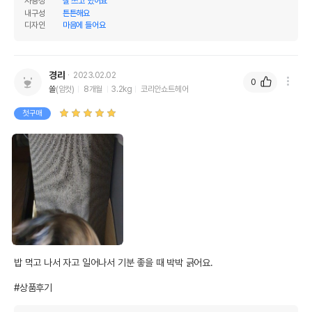
사용성
잘 쓰고 있어요
내구성
튼튼해요
디자인
마음에 들어요
경랴
2023.02.02
0
쏠
(암컷)
8개월
3.2kg
코리안쇼트헤어
첫구매
밥 먹고 나서 자고 일어나서 기분 좋을 때 박박 긁어요.

#상품후기