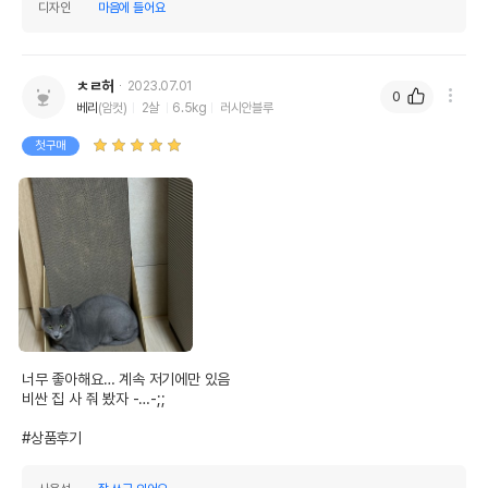
Garigari//펫라이프
디자인
마음에 들어요
수입자를 함께 표기
AS책임자와 전화번호
어바웃펫//1644-9601
또는 소비자상담 관련
ㅊㄹ허
2023.07.01
전화번호
0
베리
(암컷)
2살
6.5kg
러시안블루
유통기한이 최소 2026.12.04이거나 그
첫구매
이후인 상품이 출고됩니다.
유통기한
단, 상품명에 유통기한 명시된 경우, 해당
유통기한을 따릅니다.
너무 좋아해요… 계속 저기에만 있음

비싼 집 사 줘 봤자 -…-;;

#상품후기