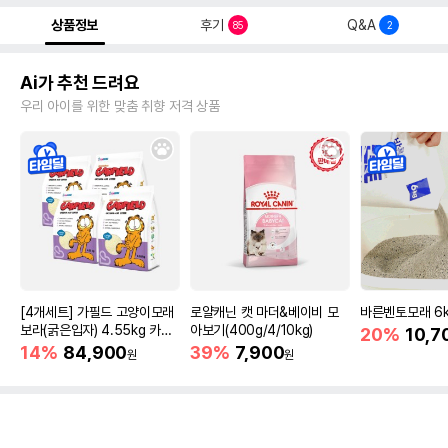
상품정보
후기
Q&A
85
2
Ai가 추천 드려요
우리 아이를 위한 맞춤 취향 저격 상품
[4개세트] 가필드 고양이모래
로얄캐닌 캣 마더&베이비 모
바른벤토모래 6
보라(굵은입자) 4.55kg 카사
아보기(400g/4/10kg)
20%
10,7
바모래
14%
84,900
39%
7,900
원
원