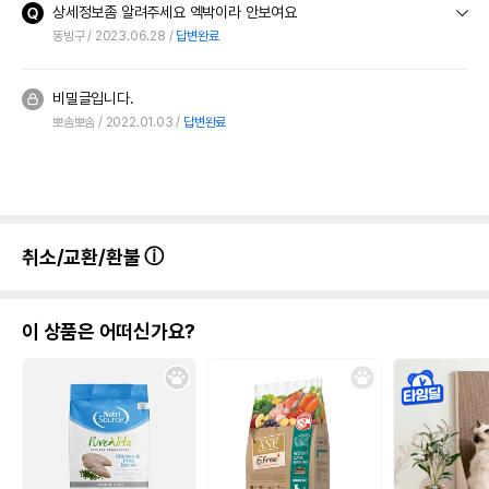
상세정보좀 알려주세요 엑박이라 안보여요
똥빙구
2023.06.28
답변완료
비밀글입니다.
뽀솜뽀솜
2022.01.03
답변완료
취소/교환/환불
이 상품은 어떠신가요?