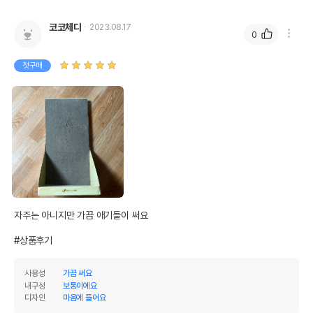
코코체다
2023.08.17
0
첫구매
자주는 아니지만 가끔 애기들이 써요

#상품후기
사용성
가끔 써요
내구성
보통이에요
디자인
마음에 들어요