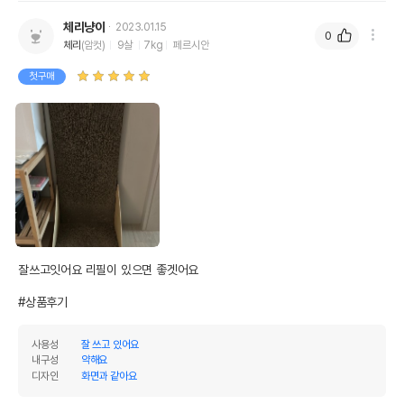
체리냥이
2023.01.15
0
체리
(암컷)
9살
7kg
페르시안
첫구매
잘쓰고잇어요 리필이 있으면 좋겟어요

#상품후기
사용성
잘 쓰고 있어요
내구성
약해요
디자인
화면과 같아요