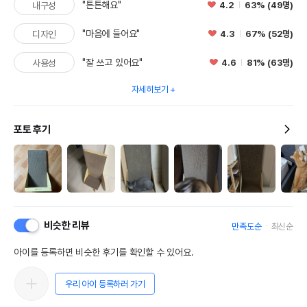
"튼튼해요"
4.2
63% (49명)
내구성
"마음에 들어요"
4.3
67% (52명)
디자인
"잘 쓰고 있어요"
4.6
81% (63명)
사용성
자세히보기
포토 후기
비슷한 리뷰
만족도순
최신순
아이를 등록하면 비슷한 후기를 확인할 수 있어요.
우리 아이 등록하러 가기