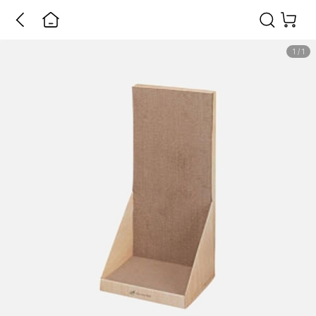
1
/
1