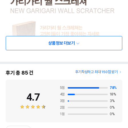
상품정보 더보기
후기 총
85
건
후기작성하고 최대 150점 받기
5
점
78
%
4.7
4
점
18
%
3
점
3
%
2
점
0
%
1
점
0
%