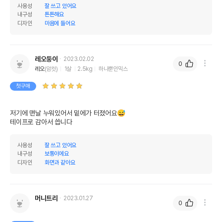
사용성
잘 쓰고 있어요
내구성
튼튼해요
디자인
마음에 들어요
레오둥이
2023.02.02
0
레오
(암컷)
1살
2.5kg
하나뿐인믹스
첫구매
저기에 맨날 누워있어서 밑에가 터졌어요😅

테이프로 감아서 씁니다 
사용성
잘 쓰고 있어요
내구성
보통이에요
디자인
화면과 같아요
머니트리
2023.01.27
0