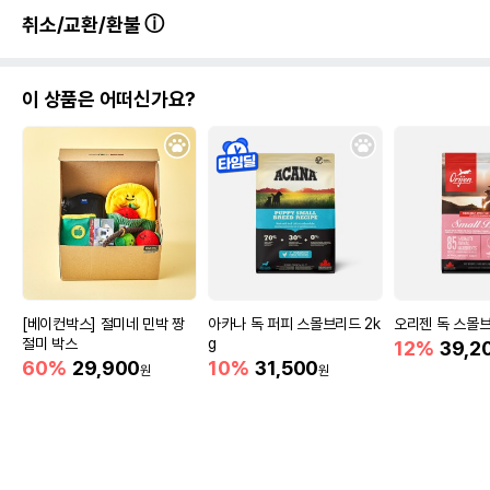
취소/교환/환불
이 상품은 어떠신가요?
[베이컨박스] 절미네 민박 짱
아카나 독 퍼피 스몰브리드 2k
오리젠 독 스몰브리
절미 박스
g
12%
39,2
60%
29,900
10%
31,500
원
원