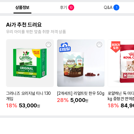
상품정보
후기
Q&A
10
1
Ai가 추천 드려요
우리 아이를 위한 맞춤 취향 저격 상품
그리니즈 오리지널 티니 130
[2개세트] 리얼트릿 한우 50g
로얄캐닌 독 미디
개입
kg 중형견 면역
28%
5,000
원
18%
53,000
18%
84,9
원