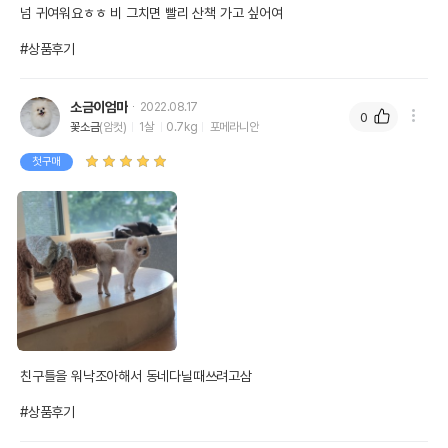
넘 귀여워요ㅎㅎ 비 그치면 빨리 산책 가고 싶어여

#상품후기
소금이엄마
2022.08.17
0
꽃소금
(암컷)
1살
0.7kg
포메라니안
첫구매
친구틀을 워낙조아해서 동네다닐때쓰려고삼

#상품후기