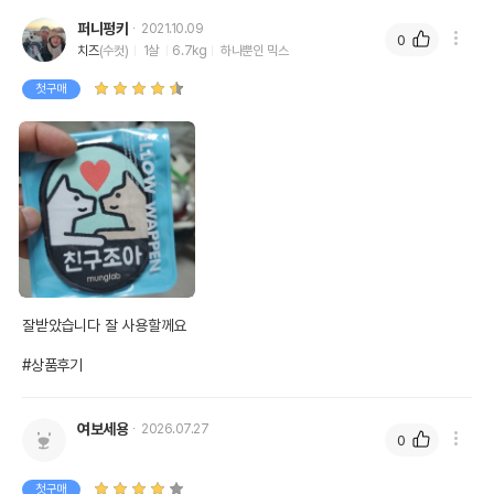
퍼니펑키
2021.10.09
0
치즈
(수컷)
1살
6.7kg
하나뿐인 믹스
첫구매
잘받았습니다 잘 사용할께요

#상품후기
여보세용
2026.07.27
0
첫구매