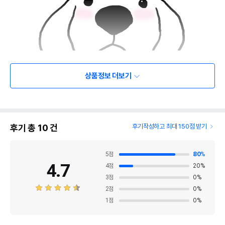
상품정보 더보기
후기 총
10
건
후기작성하고 최대 150점 받기
5
점
80
%
4.7
4
점
20
%
3
점
0
%
2
점
0
%
1
점
0
%