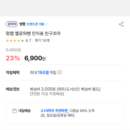
강아지
멍랩
브랜드관 이동
멍랩 옐로와펜 인식표 친구조아
4.7
후기 10개
9,000원
23%
6,900
원
적립혜택
최대
150점
적립
배송정보
배송비 3,000원
(제주/도서산간 배송비 별도)
(3만원 이상 무료배송)
내일배송
21시까지 주문하면,
다음날 95% 도착
(토, 일요일/공휴일 제외)