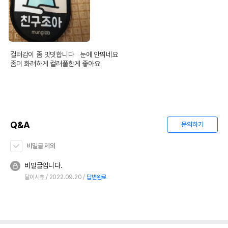
어바웃펫//1644-9601
또는 소비자상담 관련
전화번호
유통기한이 최소 2026.12.04이거나 그
이후인 상품이 출고됩니다.
유통기한
단, 상품명에 유통기한 명시된 경우, 해당
컬러감이 좀 밋밋합니다   눈에 안띄네요

유통기한을 따릅니다.
좀더 화려하게 컬러풀한게 좋아요
Q&A
문의하기
비밀글 제외
비밀글입니다.
달이시츄
2022.09.20
답변완료