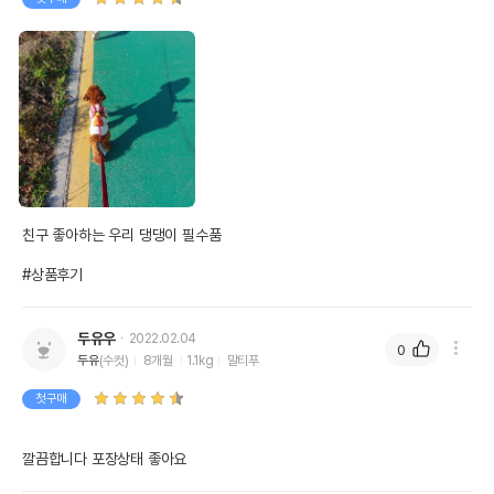
친구 좋아하는 우리 댕댕이 필수품

#상품후기
두유우
2022.02.04
0
두유
(수컷)
8개월
1.1kg
말티푸
첫구매
깔끔합니다 포장상태 좋아요