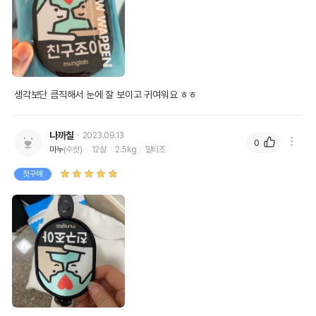
생각보단 큼직해서 눈에 잘 보이고 귀여워요 ㅎㅎ
나까칠
2023.09.13
0
마누
(수컷)
12살
2.5kg
말티즈
첫구매