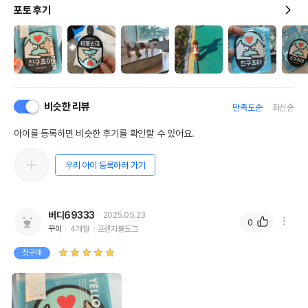
포토 후기
비슷한 리뷰
만족도순
최신순
아이를 등록하면 비슷한 후기를 확인할 수 있어요.
우리 아이 등록하러 가기
버디69333
2025.05.23
0
꾸이
4개월
프렌치불도그
첫구매