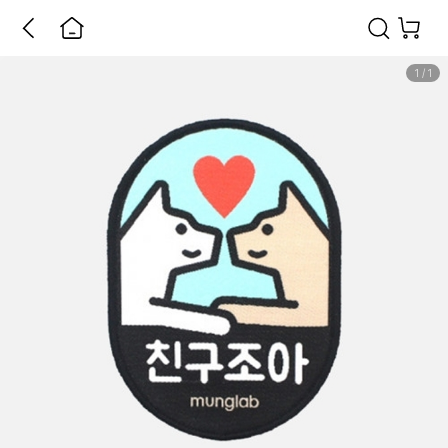
1
/
1