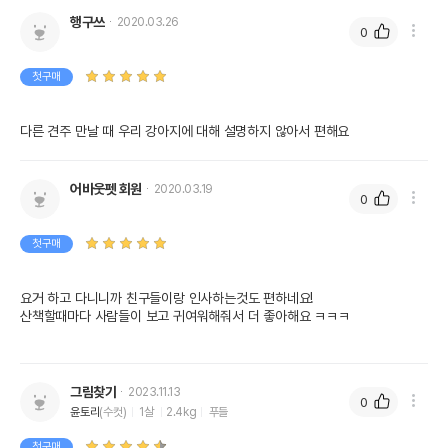
행구쓰
2020.03.26
0
첫구매
다른 견주 만날 때 우리 강아지에 대해 설명하지 않아서 편해요
어바웃펫 회원
2020.03.19
0
첫구매
요거 하고 다니니까 친구들이랑 인사하는것도 편하네요!
산책할때마다 사람들이 보고 귀여워해줘서 더 좋아해요 ㅋㅋㅋ
그림찾기
2023.11.13
0
윤토리
(수컷)
1살
2.4kg
푸들
첫구매