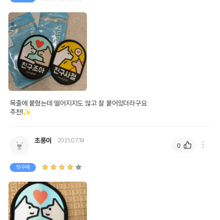
상품 필수 정보
목줄에 붙혔는데 떨어지지도 않고 잘 붙어있더라구요

추천!✨
품명 및 모델명
멍랩 옐로와펜 인식표 친구조아
법에 의한 인증,허가 등을
초롱이
2021.07.19
상세페이지 참조
받았음을 확인할수 있는
0
경우 그에 대한 사항
첫구매
제조국 또는 원산지
대한민국
제조자,수입품의 경우
멍랩
수입자를 함께 표기
AS책임자와 전화번호