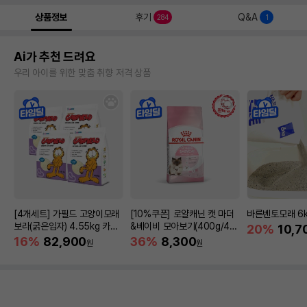
상품정보
후기
Q&A
284
1
Ai가 추천 드려요
우리 아이를 위한 맞춤 취향 저격 상품
[4개세트] 가필드 고양이모래
[10%쿠폰] 로얄캐닌 캣 마더
바른벤토모래 6
보라(굵은입자) 4.55kg 카사
&베이비 모아보기(400g/4/1
20%
10,7
바모래
0kg)
16%
82,900
36%
8,300
원
원