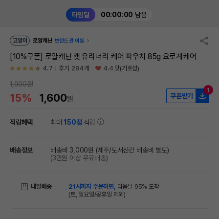
타임딜
00:00:00
남음
고양이
로얄캐닌
브랜드관 이동
[10%쿠폰] 로얄캐닌 캣 유리너리 케어 파우치 85g 요로계케어
4.7
후기 284개
4.4 맛(기호성)
1,900원
1
15%
1,600
쿠폰받기
원
적립혜택
최대
150점
적립
배송정보
배송비 3,000원
(제주/도서산간 배송비 별도)
(3만원 이상 무료배송)
내일배송
21시까지 주문하면,
다음날 95% 도착
(토, 일요일/공휴일 제외)