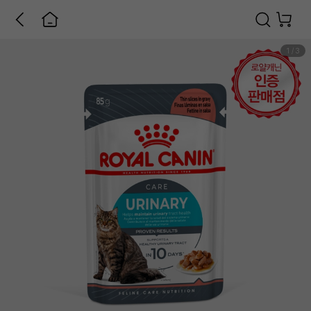
1
/
3