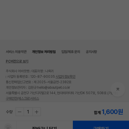
서비스 이용약관
개인정보 처리방침
입점/제휴 문의
공지사항
PC버전으로 보기
주식회사 어바웃펫
대표자명 : 나옥귀
사업자 등록번호 : 120-87-90035
사업자정보확인
통신판매업신고번호 : 제 2025-서울금천-2382호
개인정보관리자 : 김원규 hello@aboutpet.co.kr
서울특별시 금천구 가산디지털2로 144, 현대테라타워 가산DK 507호, 508호 (가산동)
구매안전(에스크로)서비스
© copyright (c) www.aboutpet.co.kr all rights reserved.
1,600
원
수량
합계
장바구니 담기
구매하기