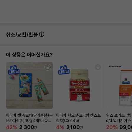
취소/교환/환불
이 상품은 어떠신가요?
이나바 캣 츄르비(닭가슴살+구
이나바 챠오 츄르고항 캔스프
힐스 프리스크립
운가다랑어) 10g 4개입 (QS
참치(CS-145)
c/d 멀티케어 
C-273)
용(치킨) 3.85
42%
2,300
4%
2,100
20%
99,0
원
원