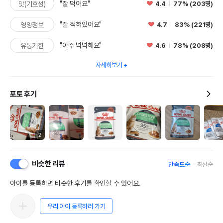
"잘 먹어요"
4.4
77% (203명)
맛(기호성)
"잘 적혀있어요"
4.7
83% (221명)
영양정보
"아주 넉넉해요"
4.6
78% (208명)
유통기한
자세히보기
포토 후기
2
비슷한 리뷰
만족도순
최신순
아이를 등록하면 비슷한 후기를 확인할 수 있어요.
우리 아이 등록하러 가기