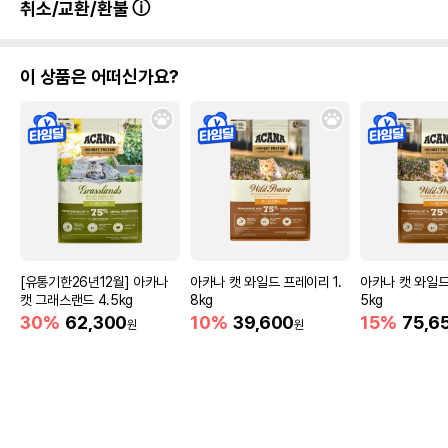
취소/교환/환불
이 상품은 어떠신가요?
[유통기한26년12월] 아카나
아카나 캣 와일드 프레이리 1.
아카나 캣 와일드
캣 그래스랜드 4.5kg
8kg
5kg
30%
62,300
10%
39,600
15%
75,6
원
원