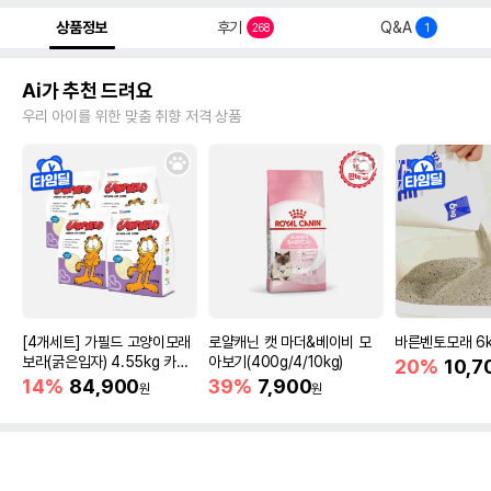
상품정보
후기
Q&A
268
1
Ai가 추천 드려요
우리 아이를 위한 맞춤 취향 저격 상품
[4개세트] 가필드 고양이모래
로얄캐닌 캣 마더&베이비 모
바른벤토모래 6
보라(굵은입자) 4.55kg 카사
아보기(400g/4/10kg)
20%
10,7
바모래
14%
84,900
39%
7,900
원
원