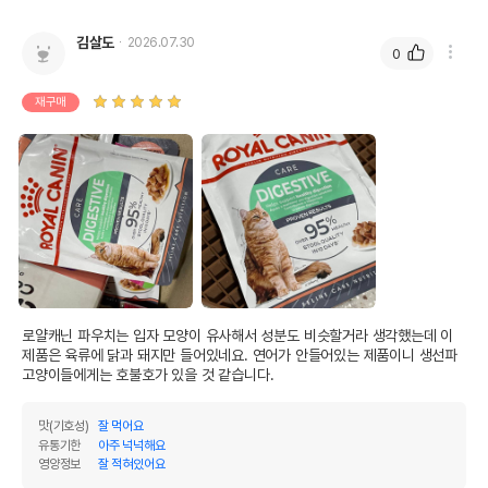
김살도
2026.07.30
0
재구매
로얄캐닌 파우치는 입자 모양이 유사해서 성분도 비슷할거라 생각했는데 이 
제품은 육류에 닭과 돼지만 들어있네요. 연어가 안들어있는 제품이니 생선파 
고양이들에게는 호불호가 있을 것 같습니다.
맛(기호성)
잘 먹어요
유통기한
아주 넉넉해요
영양정보
잘 적혀있어요