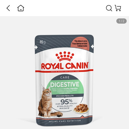
1
/
2