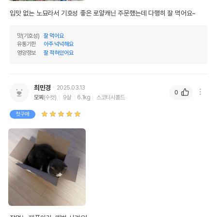
입맛 없는 노묘라서 기호성 좋은 로얄캐닌 주문했는데 다행히 잘 먹어요~ 
맛(기호성)
잘 먹어요
유통기한
아주 넉넉해요
영양정보
잘 적혀있어요
최민경
2025.03.13
0
모찌
(수컷)
9살
6.1kg
스코티시폴드
첫구매