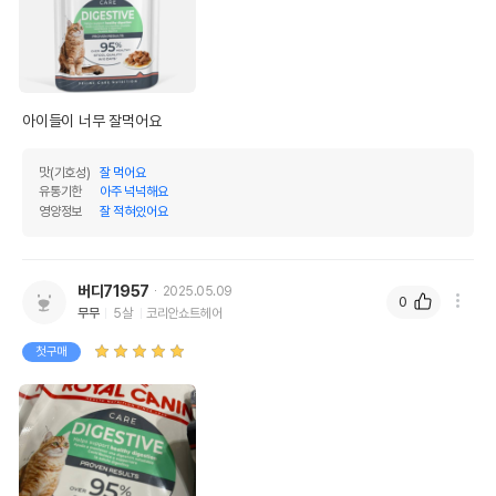
아이들이 너무 잘먹어요
맛(기호성)
잘 먹어요
유통기한
아주 넉넉해요
영양정보
잘 적혀있어요
버디71957
2025.05.09
0
무무
5살
코리안쇼트헤어
첫구매