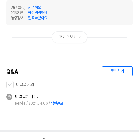
맛(기호성)
잘 먹어요
유통기한
아주 넉넉해요
영양정보
잘 적혀있어요
후기 더보기
Q&A
문의하기
비밀글 제외
비밀글입니다.
Renée
2021.04.06
답변완료