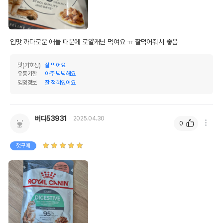
입맛 까다로운 애들 때문에 로얄캐닌 먹여요 ㅠ 잘먹어줘서 좋음
맛(기호성)
잘 먹어요
유통기한
아주 넉넉해요
영양정보
잘 적혀있어요
버디53931
2025.04.30
0
첫구매