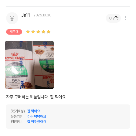
Jn11
2025.10.30
0
재구매
자주 구매하는 제품입니다. 잘 먹어요.
맛(기호성)
잘 먹어요
유통기한
아주 넉넉해요
영양정보
잘 적혀있어요