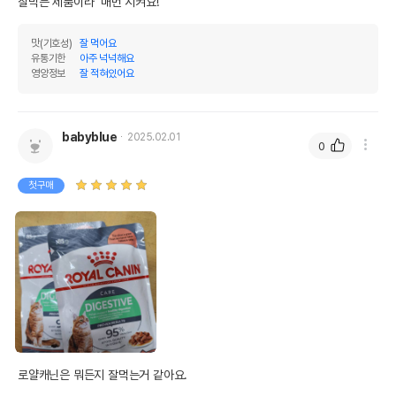
잘먹는 제품이라  매번 시켜요! 
맛(기호성)
잘 먹어요
유통기한
아주 넉넉해요
영양정보
잘 적혀있어요
babyblue
2025.02.01
0
첫구매
로얄캐닌은 뭐든지 잘먹는거 같아요.