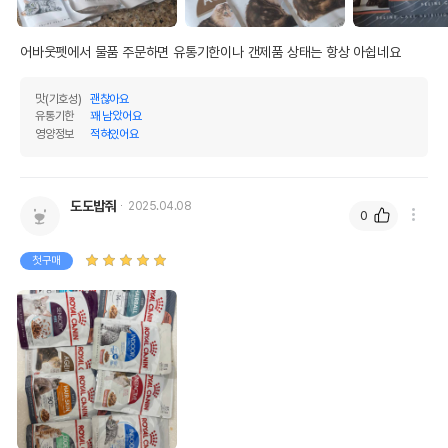
어바웃펫에서 물품 주문하면 유통기한이나 갠제품 상태는 항상 아쉽네요
맛(기호성)
괜찮아요
유통기한
꽤 남았어요
영양정보
적혀있어요
도도밥줘
2025.04.08
0
첫구매