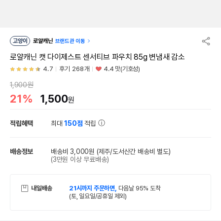
고양이
로얄캐닌
브랜드관 이동
로얄캐닌 캣 다이제스트 센서티브 파우치 85g 변냄새 감소
4.7
후기 268개
4.4 맛(기호성)
1,900원
21%
1,500
원
적립혜택
최대
150점
적립
배송정보
배송비 3,000원
(제주/도서산간 배송비 별도)
(3만원 이상 무료배송)
내일배송
21시까지 주문하면,
다음날 95% 도착
(토, 일요일/공휴일 제외)