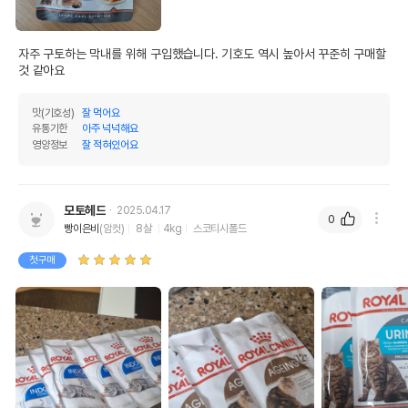
자주 구토하는 막내를 위해 구입했습니다. 기호도 역시 높아서 꾸준히 구매할 
것 같아요
맛(기호성)
잘 먹어요
유통기한
아주 넉넉해요
영양정보
잘 적혀있어요
모토헤드
2025.04.17
0
빵이은비
(암컷)
8살
4kg
스코티시폴드
첫구매