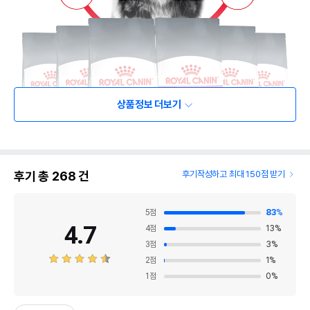
상품정보 더보기
후기 총
268
건
후기작성하고 최대 150점 받기
5
점
83
%
4.7
4
점
13
%
3
점
3
%
2
점
1
%
1
점
0
%