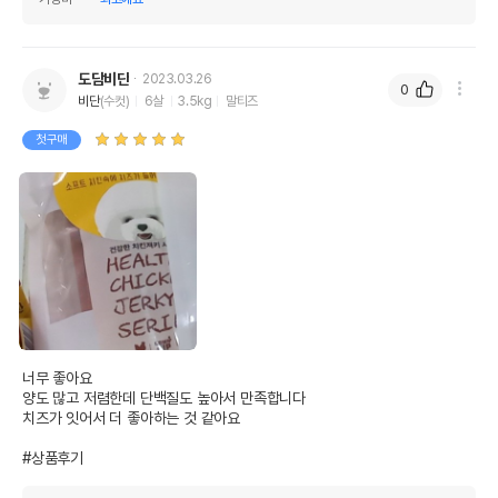
도담비단
2023.03.26
0
비단
(수컷)
6살
3.5kg
말티즈
첫구매
영양정보
제품표기함량
수분제외함량
조단백질
30%
45.45%
조지방
5.5%
8.33%
너무 좋아요 

조섬유질
0%
0%
양도 많고 저렴한데 단백질도 높아서 만족합니다

치즈가 잇어서 더 좋아하는 것 같아요

조회분
5.5%
8.33%
#상품후기
칼슘
0%
0%