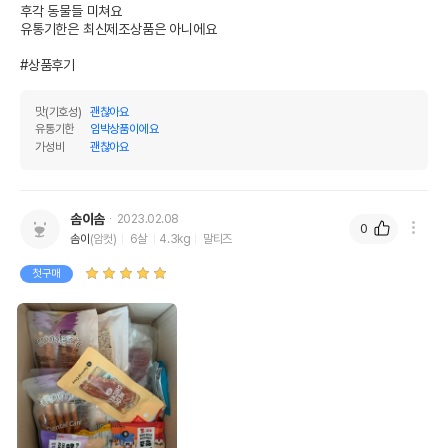
* 해당 정보는 브랜드사 사정에 의해 일부 변경될 수 있습니다.
후각 동물들 미쳐요 

유통기한은 최신제조상품은 아니에요

상품 필수 정보
#상품후기
품명 및 모델명
더독 소프트치킨 치즈 100g
맛(기호성)
괜찮아요
유통기한
임박상품이에요
법에 의한 인증,허가 등을
가성비
괜찮아요
상세페이지 참조
받았음을 확인할수 있는
경우 그에 대한 사항
제조국 또는 원산지
중국
솜이솜
2023.02.08
0
솜이
(암컷)
6살
4.3kg
말티즈
제조자,수입품의 경우
더독
수입자를 함께 표기
첫구매
AS책임자와 전화번호
어바웃펫//1644-9601
또는 소비자상담 관련
전화번호
유통기한이 최소 2026.12.04이거나 그
이후인 상품이 출고됩니다.
유통기한
단, 상품명에 유통기한 명시된 경우, 해당
유통기한을 따릅니다.