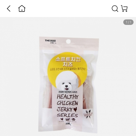
1
/
1