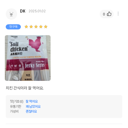
DK
2025.01.02
0
첫구매
치킨 간식이라 잘 먹어요.
맛(기호성)
잘 먹어요
유통기한
꽤 남았어요
가성비
괜찮아요