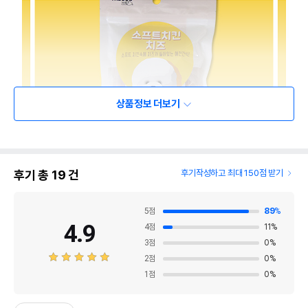
상품정보 더보기
후기 총
19
건
후기작성하고 최대 150점 받기
5
점
89
%
4.9
4
점
11
%
3
점
0
%
2
점
0
%
1
점
0
%