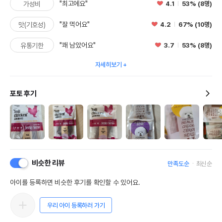
"최고에요"
4.1
53% (8명)
가성비
"잘 먹어요"
4.2
67% (10명)
맛(기호성)
"꽤 남았어요"
3.7
53% (8명)
유통기한
자세히보기
포토 후기
비슷한 리뷰
만족도순
최신순
아이를 등록하면 비슷한 후기를 확인할 수 있어요.
우리 아이 등록하러 가기