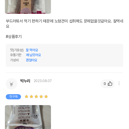
부드러워서 먹기 편하기 때문에 노령견이 섭취해도 문제없을것같아요. 잘먹네
요

#상품후기
맛(기호성)
잘 먹어요
유통기한
꽤 남았어요
가성비
괜찮아요
박누리
2023.08.07
0
첫구매