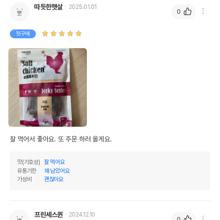
따듯한햇살
2025.01.01
0
첫구매
잘 먹어서 좋아요. 또 주문 하러 올게요.
맛(기호성)
잘 먹어요
유통기한
꽤 남았어요
가성비
괜찮아요
프린세스퀸
2024.12.10
0