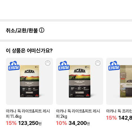
취소/교환/환불
이 상품은 어떠신가요?
아카나 독 라이트&피트 레시
아카나 독 라이트&피트 레시
아카나 독 프리런 
피 11.4kg
피 2kg
15%
142,
15%
123,250
10%
34,200
원
원