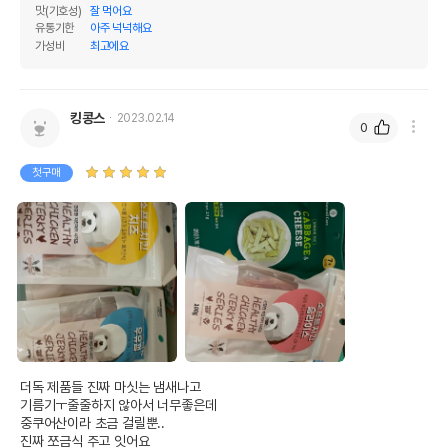
맛(기호성)
잘 먹어요
인
0%
0%
유통기한
아주 넉넉해요
가성비
최고에요
오메가3
0%
0%
오메가6
0%
0%
킹콩스
2023.02.14
수분
34%
0
탄수화물
37.88%
첫구매
기타성분
상세 정보
원료구성
닭가슴살,치즈
포장상태
지퍼백
제품 타입
사사미
더독 제품들 진짜 마싯는 냄새나고

권장 연령
6개월 이후
기름기ㅜ줄줄하지 않아서 너무좋은데

중쿠어산이라 초금 걸릴뿐.. 

* 브랜드사에서 제공한 정보로 모든 책임은 브랜드사에 있습니다.
진짜 쪼금식 주고 잇어요
