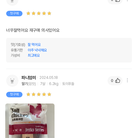
첫구매
너무잘먹어요 재구매 의사있어요 
맛(기호성)
잘 먹어요
유통기한
아주 넉넉해요
가성비
최고에요
파니엄마
2024.05.18
0
딸기
(암컷)
7살
6.2kg
토이푸들
첫구매