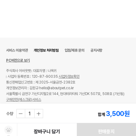
서비스 이용약관
개인정보 처리방침
입점/제휴 문의
공지사항
PC버전으로 보기
주식회사 어바웃펫
대표자명 : 나옥귀
사업자 등록번호 : 120-87-90035
사업자정보확인
통신판매업신고번호 : 제 2025-서울금천-2382호
개인정보관리자 : 김원규 hello@aboutpet.co.kr
서울특별시 금천구 가산디지털2로 144, 현대테라타워 가산DK 507호, 508호 (가산동)
구매안전(에스크로)서비스
© copyright (c) www.aboutpet.co.kr all rights reserved.
3,500
원
수량
합계
장바구니 담기
판매중지