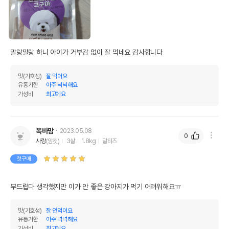
말랑말랑 하니 아이가 거부감 없이 잘 먹네요 감사합니다 
맛(기호성)
잘 먹어요
유통기한
아주 넉넉해요
가성비
최고에요
폭바맘
2023.05.08
0
사랑
(암컷)
3살
1.8kg
말티즈
첫구매
부드럽다 생각했지만 이가 안 좋은 강아지가 먹기 어려워해요ㅠ
맛(기호성)
잘 안먹어요
유통기한
아주 넉넉해요
가성비
최고에요