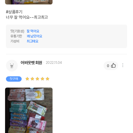
#상품후기 

너무 잘 먹어요~~최고최고
맛(기호성)
잘 먹어요
유통기한
꽤 남았어요
가성비
최고에요
어바웃펫 회원
2022.11.04
0
첫구매