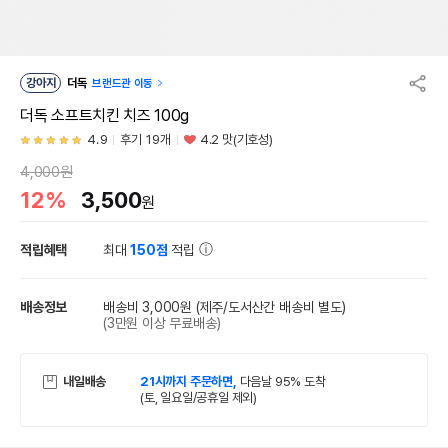
강아지
더독
브랜드관 이동
더독 소프트치킨 치즈 100g
4.9
후기 19개
4.2 맛(기호성)
4,000원
12%
3,500
원
적립혜택
최대
150점
적립
배송정보
배송비 3,000원
(제주/도서산간 배송비 별도)
(3만원 이상 무료배송)
내일배송
21시까지 주문하면,
다음날 95% 도착
(토, 일요일/공휴일 제외)