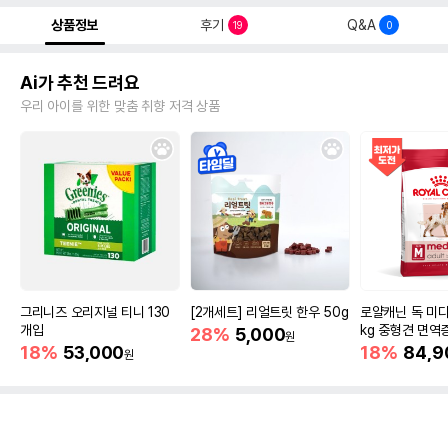
상품정보
후기
Q&A
19
0
Ai가 추천 드려요
우리 아이를 위한 맞춤 취향 저격 상품
그리니즈 오리지널 티니 130
[2개세트] 리얼트릿 한우 50g
로얄캐닌 독 미디
개입
kg 중형견 면역
28%
5,000
원
18%
53,000
18%
84,9
원