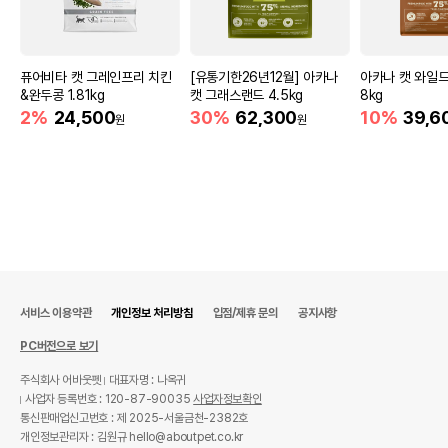
퓨어비타 캣 그레인프리 치킨
[유통기한26년12월] 아카나
아카나 캣 와일드
&완두콩 1.81kg
캣 그래스랜드 4.5kg
8kg
2%
24,500
30%
62,300
10%
39,6
원
원
상품 필수 정보
서비스 이용약관
개인정보 처리방침
입점/제휴 문의
공지사항
품명 및 모델명
온캣 캡슐 스크래처 가든
PC버전으로 보기
법에 의한 인증,허가 등을
주식회사 어바웃펫
대표자명 : 나옥귀
상세페이지 참조
받았음을 확인할수 있는
사업자 등록번호 : 120-87-90035
사업자정보확인
경우 그에 대한 사항
통신판매업신고번호 : 제 2025-서울금천-2382호
개인정보관리자 : 김원규 hello@aboutpet.co.kr
제조국 또는 원산지
중국