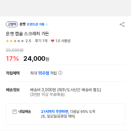
고양이
온캣
브랜드관 이동
온캣 캡슐 스크래처 가든
2.5
후기 1개
1.0 사용성
29,000원
17%
24,000
원
적립혜택
최대
150점
적립
배송정보
배송비 3,000원
(제주/도서산간 배송비 별도)
(3만원 이상 무료배송)
내일배송
21시까지 주문하면,
다음날 95% 도착
(토, 일요일/공휴일 제외)