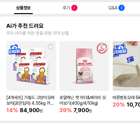
상품정보
후기
Q&A
1
0
Ai가 추천 드려요
우리 아이를 위한 맞춤 취향 저격 상품
[4개세트] 가필드 고양이모래
로얄캐닌 캣 마더&베이비 모
바른벤토모래 6
보라(굵은입자) 4.55kg 카사
아보기(400g/4/10kg)
20%
10,7
바모래
14%
84,900
39%
7,900
원
원