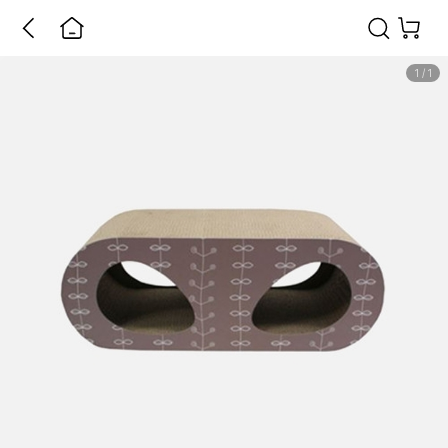
1
/
1