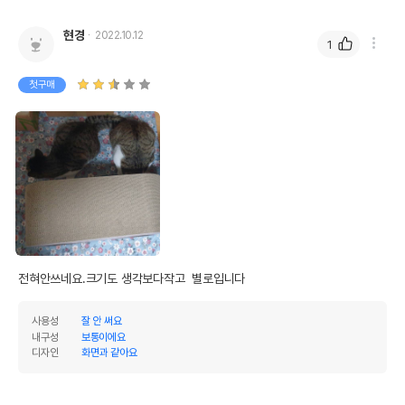
현경
2022.10.12
1
첫구매
전혀안쓰네요.크기도 생각보다작고  별로입니다
사용성
잘 안 써요
내구성
보통이에요
디자인
화면과 같아요