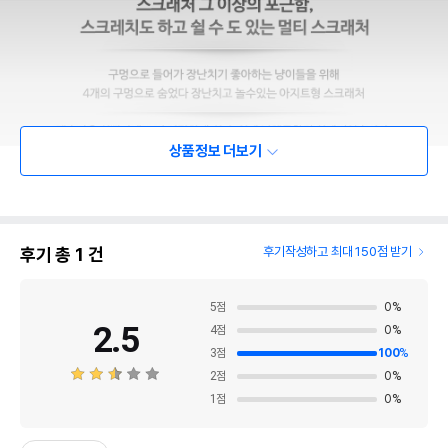
상품정보 더보기
후기 총
1
건
후기작성하고 최대 150점 받기
5
점
0
%
2.5
4
점
0
%
3
점
100
%
2
점
0
%
1
점
0
%