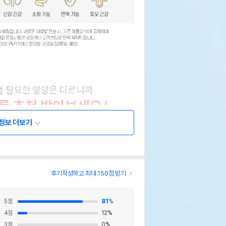
정보 더보기
후기작성하고 최대 150점 받기
5
점
81
%
4
점
12
%
3
점
0
%