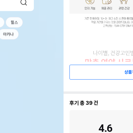
힐스
아카나
상품
후기 총
39
건
4.6