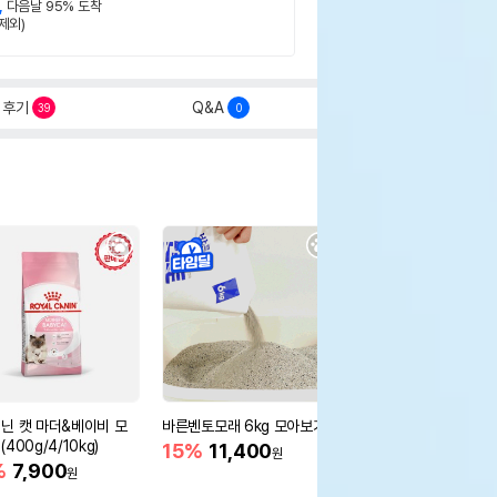
,
다음날 95% 도착
제외)
후기
Q&A
39
0
닌 캣 마더&베이비 모
바른벤토모래 6kg 모아보기
로얄캐닌 캣 인도어 4k
400g/4/10kg)
새 감소
15%
11,400
원
%
7,900
16%
55,000
원
원