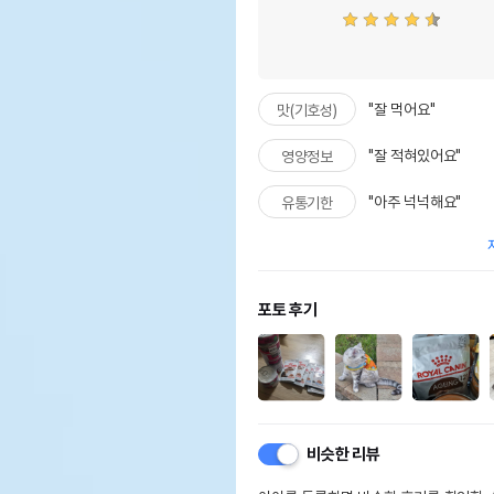
"잘 먹어요"
맛(기호성)
"잘 적혀있어요"
영양정보
"아주 넉넉해요"
유통기한
포토 후기
비슷한 리뷰