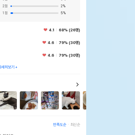
2
점
2
%
1
점
5
%
4.1
68% (26명)
4.6
79% (30명)
4.6
79% (30명)
자세히보기
1
만족도순
최신순