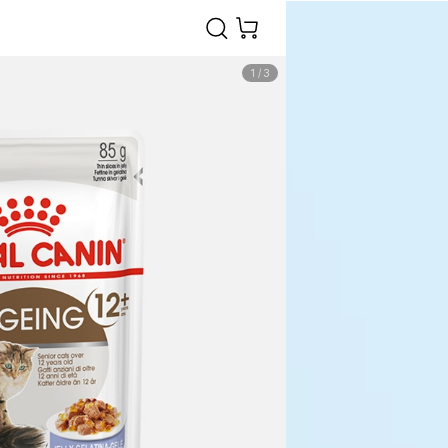
1
/
3