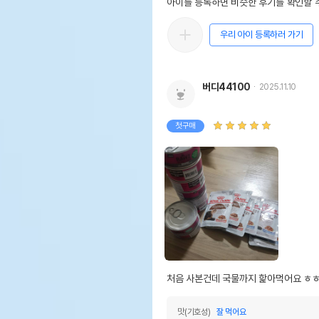
아이를 등록하면 비슷한 후기를 확인할 수
우리 아이 등록하러 가기
버디44100
2025.11.10
첫구매
처음 사본건데 국물까지 핥아먹어요 ㅎ
맛(기호성)
잘 먹어요