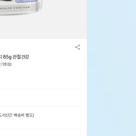
치 85g 관절건강
맛(기호성)
도서산간 배송비 별도)