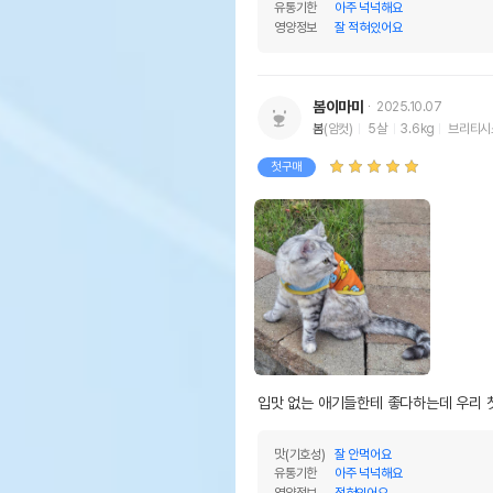
유통기한
아주 넉넉해요
영양정보
잘 적혀있어요
봄이마미
2025.10.07
봄
(암컷)
5살
3.6kg
브리티시
첫구매
입맛 없는 애기들한테 좋다하는데 우리 
맛(기호성)
잘 안먹어요
유통기한
아주 넉넉해요
영양정보
적혀있어요