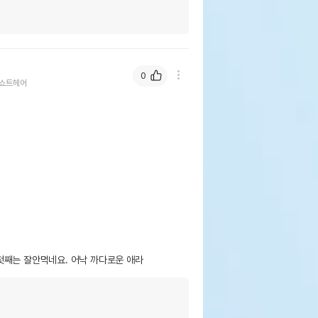
0
쇼트헤어
첫째는 잘안먹네요. 어낙 까다로운 애라