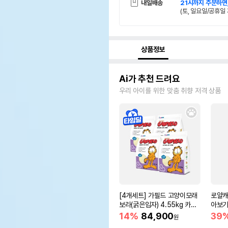
내일배송
21시까지 주문하면
(토, 일요일/공휴일 
상품정보
Ai가 추천 드려요
우리 아이를 위한 맞춤 취향 저격 상품
[4개세트] 가필드 고양이모래
로얄캐
보라(굵은입자) 4.55kg 카사
아보기(
바모래
14%
84,900
39
원