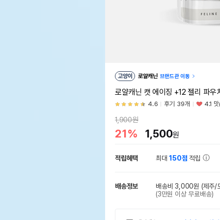
고양이
로얄캐닌
브랜드관 이동
로얄캐닌 캣 에이징 +12 젤리 파우
4.6
후기 39개
4.1 
1,900원
21%
1,500
원
적립혜택
최대
150점
적립
배송정보
배송비 3,000원
(제주/
(3만원 이상 무료배송)