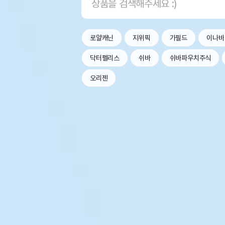
로얄캐닌
지위픽
가필드
이나바
닥터펠리스
쉬바
쉬바파우치주식
오리젠