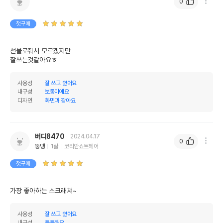
0
첫구매
선물로줘서 모르겠지만

잘쓰는것같아요ㅎ
사용성
잘 쓰고 있어요
내구성
보통이에요
디자인
화면과 같아요
버디8470
2024.04.17
상품 필수 정보
0
뚱땡
1살
코리안쇼트헤어
가리가리 소파 스크래쳐 (마블 화이트&
첫구매
품명 및 모델명
로즈핑크)
법에 의한 인증,허가 등을
가장 좋아하는 스크래쳐~
상세페이지 참조
받았음을 확인할수 있는
경우 그에 대한 사항
사용성
잘 쓰고 있어요
내구성
튼튼해요