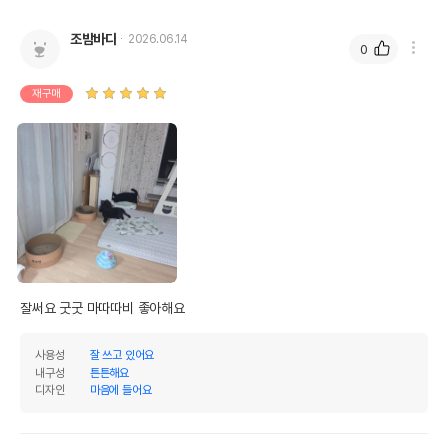
조밤바다
2026.06.14
0
재구매
잘써요 굿굿 마따따비 좋아해요
사용성
잘 쓰고 있어요
내구성
튼튼해요
디자인
마음에 들어요