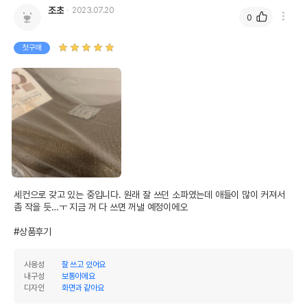
조초
2023.07.20
0
첫구매
세컨으로 갖고 있는 중입니다. 원래 잘 쓰던 소파였는데 애들이 많이 커져서 
좀 작을 듯…ㅜ 지금 꺼 다 쓰면 꺼낼 예정이에오

#상품후기
사용성
잘 쓰고 있어요
내구성
보통이에요
디자인
화면과 같아요