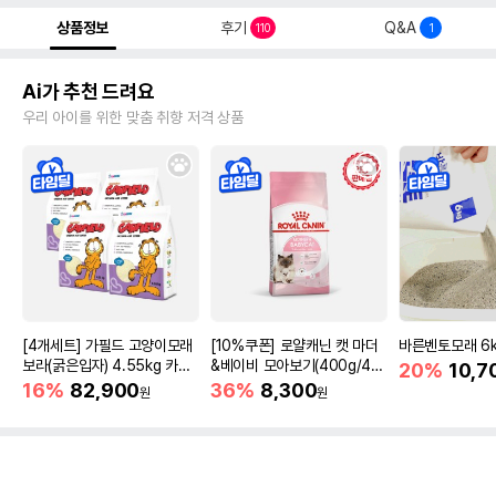
상품정보
후기
Q&A
110
1
Ai가 추천 드려요
우리 아이를 위한 맞춤 취향 저격 상품
[4개세트] 가필드 고양이모래
[10%쿠폰] 로얄캐닌 캣 마더
바른벤토모래 6
보라(굵은입자) 4.55kg 카사
&베이비 모아보기(400g/4/1
20%
10,7
바모래
0kg)
16%
82,900
36%
8,300
원
원