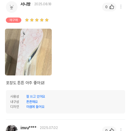
서니짱
2025.08.18
0
재구매
포장도 튼튼 아주 좋아요!
사용성
잘 쓰고 있어요
내구성
튼튼해요
디자인
마음에 들어요
invu****
2025.07.02
0