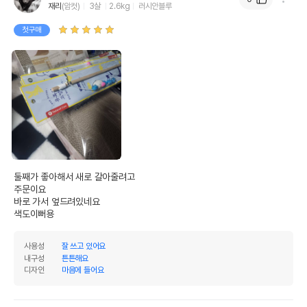
재리
(암컷)
3살
2.6kg
러시안블루
첫구매
둘째가 좋아해서 새로 갈아줄려고

주문이요

바로 가서 엎드려있네요

색도이뻐용
사용성
잘 쓰고 있어요
내구성
튼튼해요
디자인
마음에 들어요