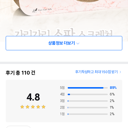
상품정보 더보기
후기 총
110
건
후기작성하고 최대 150점 받기
5
점
89
%
4.8
4
점
6
%
3
점
2
%
2
점
1
%
1
점
2
%