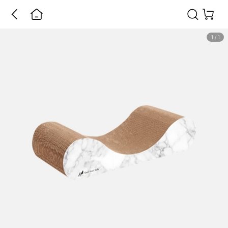
1
/
1