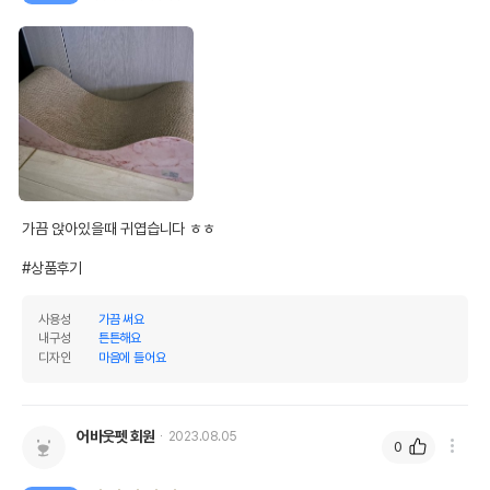
가끔 앉아있을때 귀엽습니다 ㅎㅎ

#상품후기
사용성
가끔 써요
내구성
튼튼해요
디자인
마음에 들어요
어바웃펫 회원
2023.08.05
0