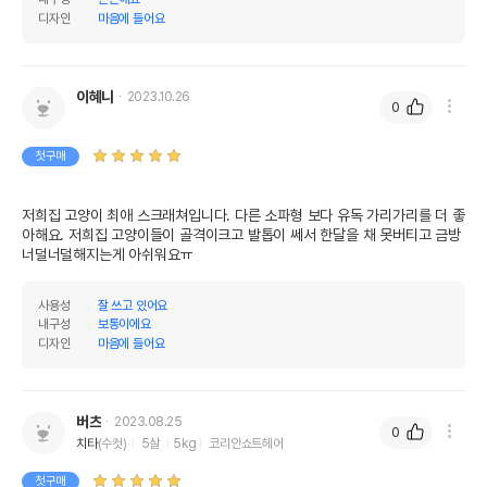
제조국 또는 원산지
중국
디자인
마음에 들어요
제조자,수입품의 경우
Garigari//펫라이프
수입자를 함께 표기
이혜니
AS책임자와 전화번호
2023.10.26
0
어바웃펫//1644-9601
또는 소비자상담 관련
전화번호
첫구매
유통기한이 최소 2026.12.07이거나 그
이후인 상품이 출고됩니다.
유통기한
저희집 고양이 최애 스크래쳐입니다. 다른 소파형 보다 유독 가리가리를 더 좋
단, 상품명에 유통기한 명시된 경우, 해당
아해요. 저희집 고양이들이 골격이크고 발톱이 쎄서 한달을 채 못버티고 금방 
유통기한을 따릅니다.
너덜너덜해지는게 아쉬워요ㅠ
사용성
잘 쓰고 있어요
내구성
보통이에요
디자인
마음에 들어요
버츠
2023.08.25
0
치타
(수컷)
5살
5kg
코리안쇼트헤어
첫구매