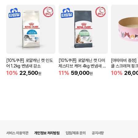
[10%쿠폰] 로얄캐닌 캣 인도
[10%쿠폰] 로얄캐닌 캣 다이
[마따따비 증정]
어 1.2kg 변냄새 감소
제스티브 케어 4kg 변냄새 감
클 스크래쳐 핑
소
10%
22,500
11%
59,000
10%
26,0
원
원
서비스 이용약관
개인정보 처리방침
입점/제휴 문의
공지사항