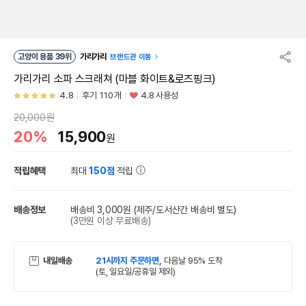
고양이 용품 39위
가리가리
브랜드관 이동
가리가리 소파 스크래쳐 (마블 화이트&로즈핑크)
4.8
후기 110개
4.8 사용성
20,000원
20%
15,900
원
적립혜택
최대
150점
적립
배송정보
배송비 3,000원
(제주/도서산간 배송비 별도)
(3만원 이상 무료배송)
내일배송
21시까지 주문하면,
다음날 95% 도착
(토, 일요일/공휴일 제외)