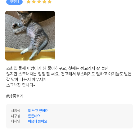
첫구매
즈희집 둘째 아깽이가 넘 좋아하구요, 첫째는 성묘라서 잘 눕진

않지만 스크래쳐는 엄청 잘 써요. 견고해서 부스러기도 덜하고 애기들도 발톱 
갈 맛이 나는지 야무지게

스크래칭 힙니다~

#상품후기
사용성
잘 쓰고 있어요
내구성
튼튼해요
디자인
마음에 들어요