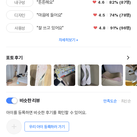
"튼튼해요"
4.6
82% (87명)
내구성
"마음에 들어요"
4.5
74% (78명)
디자인
"잘 쓰고 있어요"
4.8
91% (96명)
사용성
자세히보기
포토 후기
비슷한 리뷰
만족도순
최신순
아이를 등록하면 비슷한 후기를 확인할 수 있어요.
우리 아이 등록하러 가기