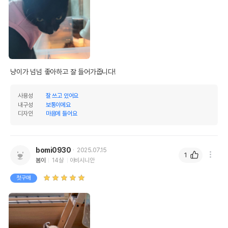
냥이가 넘넘 좋아하고 잘 들어가줍니다!
사용성
잘 쓰고 있어요
내구성
보통이에요
디자인
마음에 들어요
bomi0930
2025.07.15
1
봄이
14살
아비시니안
첫구매