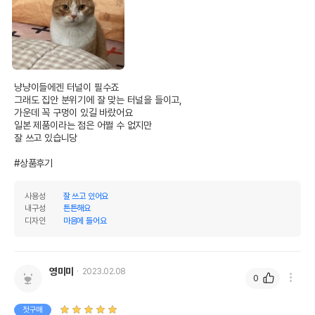
냥냥이들에겐 터널이 필수죠

그래도 집안 분위기에 잘 맞는 터널을 들이고,

가운데 꼭 구멍이 있길 바랐어요

일본 제품이라는 점은 어쩔 수 없지만

잘 쓰고 있습니당

#상품후기
사용성
잘 쓰고 있어요
내구성
튼튼해요
디자인
마음에 들어요
영미미
2023.02.08
0
첫구매