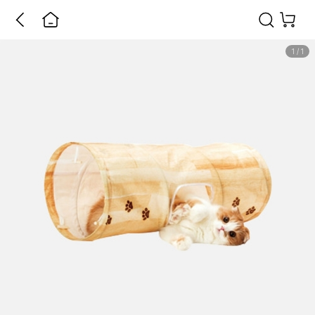
1
/
1