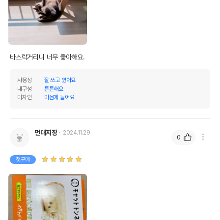
바스락거리니 너무 좋아해요. 
사용성
잘 쓰고 있어요
내구성
튼튼해요
디자인
마음에 들어요
먼대지장
2024.11.29
0
상품 필수 정보
품명 및 모델명
네코이찌 캣터널 모쿠메
첫구매
법에 의한 인증,허가 등을
상세페이지 참조
받았음을 확인할수 있는
경우 그에 대한 사항
제조국 또는 원산지
중국