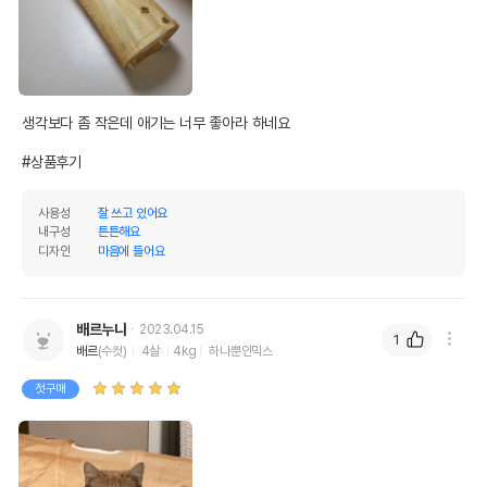
생각보다 좀 작은데 애기는 너무 좋아라 하네요

#상품후기
사용성
잘 쓰고 있어요
내구성
튼튼해요
디자인
마음에 들어요
배르누나
2023.04.15
1
배르
(수컷)
4살
4kg
하나뿐인믹스
첫구매