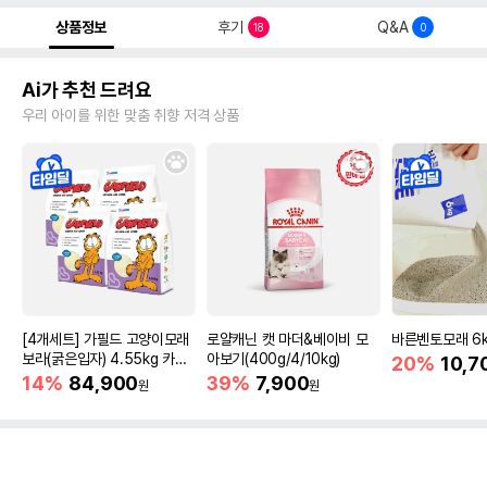
상품정보
후기
Q&A
18
0
Ai가 추천 드려요
우리 아이를 위한 맞춤 취향 저격 상품
[4개세트] 가필드 고양이모래
로얄캐닌 캣 마더&베이비 모
바른벤토모래 6
보라(굵은입자) 4.55kg 카사
아보기(400g/4/10kg)
20%
10,7
바모래
14%
84,900
39%
7,900
원
원