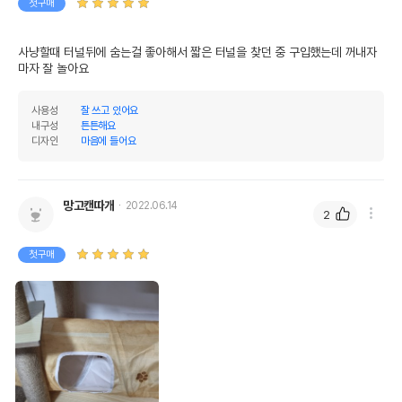
첫구매
사냥할때 터널뒤에 숨는걸 좋아해서 짧은 터널을 찾던 중 구입했는데 꺼내자
마자 잘 놀아요
사용성
잘 쓰고 있어요
내구성
튼튼해요
디자인
마음에 들어요
망고캔따개
2022.06.14
2
첫구매