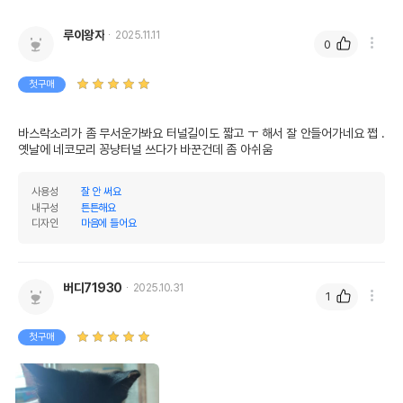
루이왕자
2025.11.11
0
첫구매
바스락소리가 좀 무서운가봐요 터널길이도 짧고 ㅜ 해서 잘 안들어가네요 쩝 . 
옛날에 네코모리 꽁냥터널 쓰다가 바꾼건데 좀 아쉬움
사용성
잘 안 써요
내구성
튼튼해요
디자인
마음에 들어요
버디71930
2025.10.31
1
첫구매