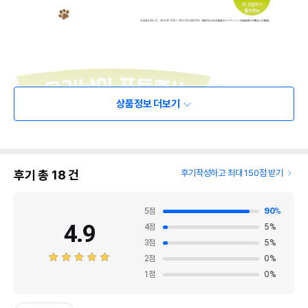
상품정보 더보기
후기 총
18
건
후기작성하고 최대 150점 받기
5
점
90
%
4.9
4
점
5
%
3
점
5
%
2
점
0
%
1
점
0
%