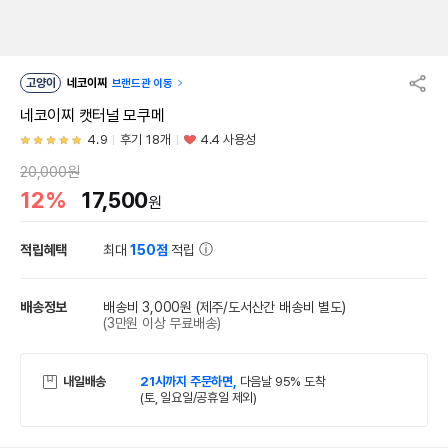
고양이
네코이찌
브랜드관 이동
네코이찌 캣터널 모쿠메
4.9
후기 18개
4.4 사용성
20,000원
12%
17,500
원
적립혜택
최대
150점
적립
배송정보
배송비 3,000원
(제주/도서산간 배송비 별도)
(3만원 이상 무료배송)
내일배송
21시까지 주문하면,
다음날 95% 도착
(토, 일요일/공휴일 제외)