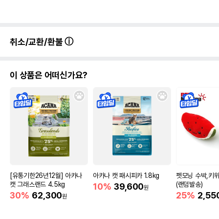
취소/교환/환불
이 상품은 어떠신가요?
[유통기한26년12월] 아카나
아카나 캣 패시피카 1.8kg
펫모닝 수박,키위
캣 그래스랜드 4.5kg
(랜덤발송)
10%
39,600
원
30%
62,300
25%
2,55
원