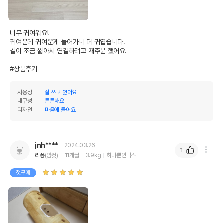
너무 귀여워요! 

귀여운데 귀여운게 들어가니 더 귀엽습니다.

길이 조금 짧아서 연결하려고 재주문 했어요.

#상품후기
사용성
잘 쓰고 있어요
내구성
튼튼해요
디자인
마음에 들어요
jnh****
2024.03.26
1
리퐁
(암컷)
11개월
3.9kg
하나뿐인믹스
첫구매