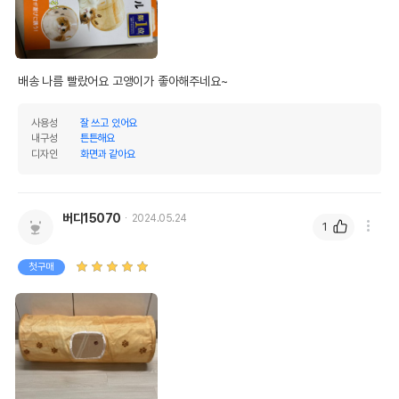
제조자,수입품의 경우
네코이찌
수입자를 함께 표기
AS책임자와 전화번호
어바웃펫//1644-9601
또는 소비자상담 관련
배송 나름 빨랐어요 고앵이가 좋아해주네요~
전화번호
사용성
잘 쓰고 있어요
유통기한이 최소 2026.12.06이거나 그
내구성
튼튼해요
이후인 상품이 출고됩니다.
유통기한
디자인
화면과 같아요
단, 상품명에 유통기한 명시된 경우, 해당
유통기한을 따릅니다.
버디15070
2024.05.24
1
첫구매