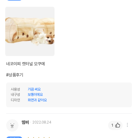
네코이찌 캣터널 모쿠메

#상품후기
사용성
가끔 써요
내구성
보통이에요
디자인
화면과 같아요
띰바
2022.08.24
1