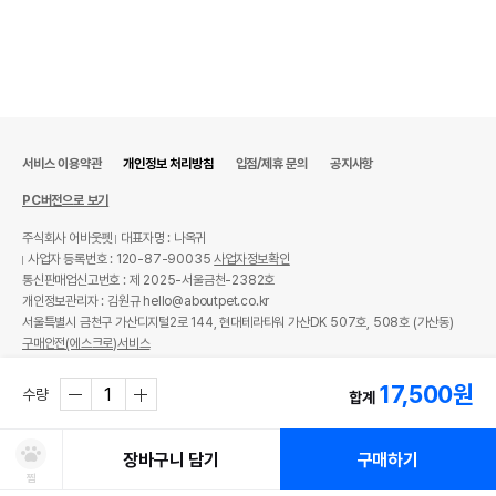
서비스 이용약관
개인정보 처리방침
입점/제휴 문의
공지사항
PC버전으로 보기
주식회사 어바웃펫
대표자명 : 나옥귀
사업자 등록번호 : 120-87-90035
사업자정보확인
통신판매업신고번호 : 제 2025-서울금천-2382호
개인정보관리자 : 김원규 hello@aboutpet.co.kr
서울특별시 금천구 가산디지털2로 144, 현대테라타워 가산DK 507호, 508호 (가산동)
구매안전(에스크로)서비스
© copyright (c) www.aboutpet.co.kr all rights reserved.
17,500
원
수량
합계
장바구니 담기
구매하기
찜