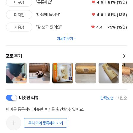
"튼튼해요"
4.6
81% (13명)
내구성
"마음에 들어요"
4.6
81% (13명)
디자인
"잘 쓰고 있어요"
4.4
75% (12명)
사용성
자세히보기
포토 후기
비슷한 리뷰
만족도순
최신순
아이를 등록하면 비슷한 후기를 확인할 수 있어요.
우리 아이 등록하러 가기