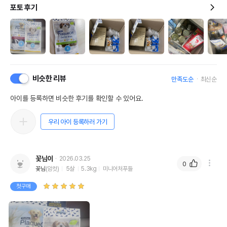
포토 후기
비슷한 리뷰
만족도순
최신순
아이를 등록하면 비슷한 후기를 확인할 수 있어요.
우리 아이 등록하러 가기
꽃님이
2026.03.25
0
꽃님
(암컷)
5살
5.3kg
미니어처푸들
첫구매