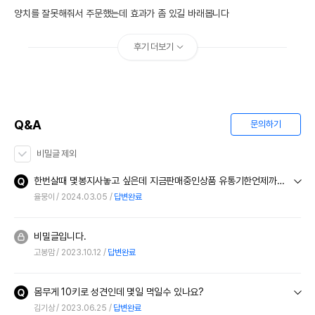
양치를 잘못해줘서 주문했는데 효과가 좀 있길 바래봅니다
후기 더보기
Q&A
문의하기
비밀글 제외
한번살때 몇봉지사놓고 싶은데 지금판매중인상품 유통기한언제까지인가요?
율뭉이
2024.03.05
답변완료
비밀글입니다.
고봉맘
2023.10.12
답변완료
몸무게 10키로 성견인데 몇일 먹일수 있나요?
김기상
2023.06.25
답변완료