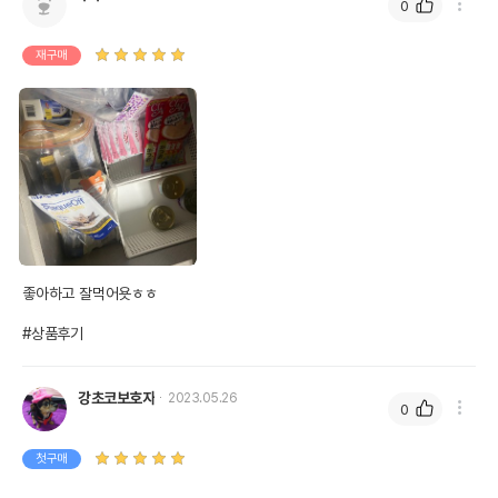
0
재구매
좋아하고 잘먹어욧ㅎㅎ

#상품후기
강초코보호자
2023.05.26
0
첫구매