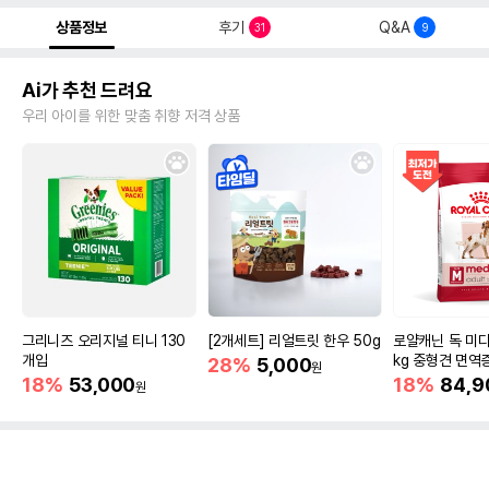
상품정보
후기
Q&A
31
9
Ai가 추천 드려요
우리 아이를 위한 맞춤 취향 저격 상품
그리니즈 오리지널 티니 130
[2개세트] 리얼트릿 한우 50g
로얄캐닌 독 미디
개입
kg 중형견 면역
28%
5,000
원
18%
53,000
18%
84,9
원