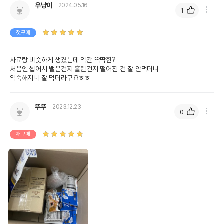
우냥이
2024.05.16
1
첫구매
사료랑 비슷하게 생겼는데 약간 딱딱한? 

처음엔 씹어서 뱉은건지 흘린건지 떨어진 건 잘 안먹더니

익숙해지니 잘 먹더라구요ㅎㅎ
뚜뚜
2023.12.23
0
재구매