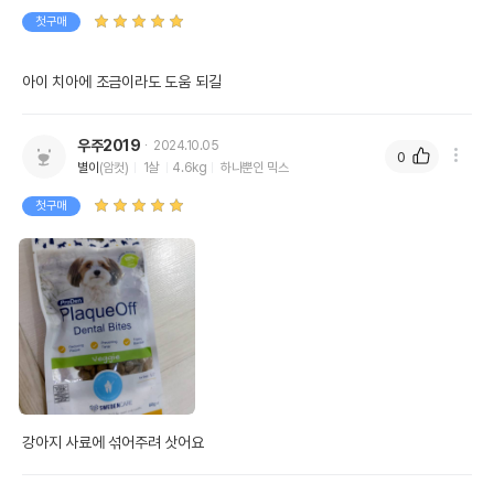
첫구매
아이 치아에 조금이라도 도움 되길
우주2019
2024.10.05
0
별이
(암컷)
1살
4.6kg
하나뿐인 믹스
첫구매
강아지 사료에 섞어주려 삿어요