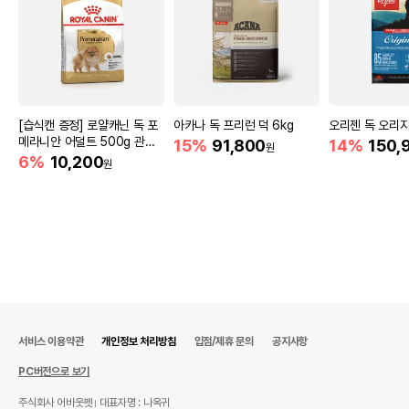
[습식캔 증정] 로얄캐닌 독 포
아카나 독 프리런 덕 6kg
오리젠 독 오리지널
메라니안 어덜트 500g 관절
15%
91,800
14%
150,
원
건강
6%
10,200
원
서비스 이용약관
개인정보 처리방침
입점/제휴 문의
공지사항
PC버전으로 보기
주식회사 어바웃펫
대표자명 : 나옥귀