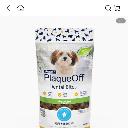
1
/
1