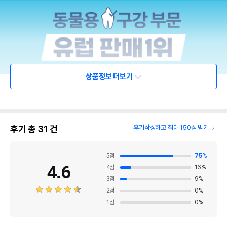
상품정보 더보기
후기 총
31
건
후기작성하고 최대 150점 받기
5
점
75
%
4.6
4
점
16
%
3
점
9
%
2
점
0
%
1
점
0
%