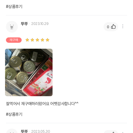
#상품후기
뚜뚜
2023.10.29
0
재구매
잘먹어서 재구매하러왔어요 어펫감사합니다^^

#상품후기
뚜뚜
2023.05.30