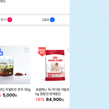
제외)
후기
Q&A
11
1
세트] 리얼트릿 한우 50g
로얄캐닌 독 미디엄 어덜트 10
오리젠 독 스몰브리드 4
kg 중형견 면역증진
%
5,000
15%
75,400
원
원
18%
84,900
원