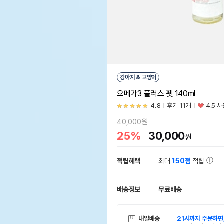
강아지 & 고양이
오메가3 플러스 펫 140ml
4.8
후기 11개
4.5 
40,000원
25%
30,000
원
적립혜택
최대
150점
적립
배송정보
무료배송
내일배송
21시까지 주문하면