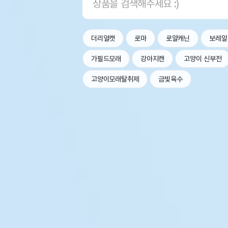
더리얼캣
로마
로얄캐닌
보레알
가필드모래
강아지캔
고양이 신부전
고양이모래탈취제
금빛육수