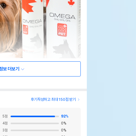
정보 더보기
후기작성하고 최대 150점 받기
5
점
92
%
4
점
0
%
3
점
0
%