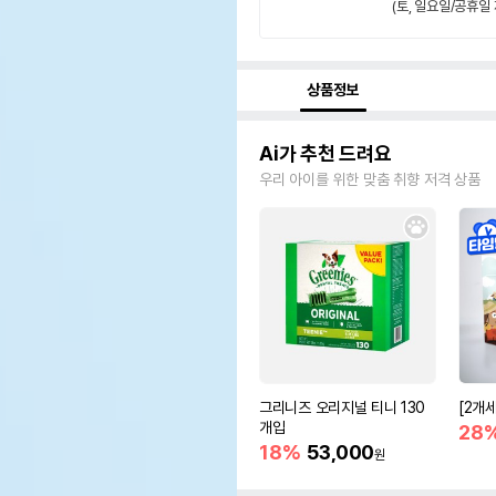
(토, 일요일/공휴일 
상품정보
Ai가 추천 드려요
우리 아이를 위한 맞춤 취향 저격 상품
그리니즈 오리지널 티니 130
[2개
개입
28
18%
53,000
원