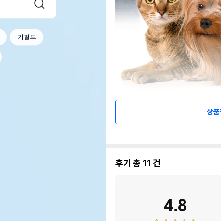
가필드
상품
후기 총
11
건
4.8