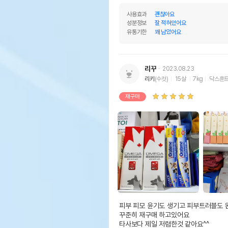
사용효과
괜찮아요
성분정보
잘 적혀있어요
유통기한
꽤 남았어요
리꾸
2023.08.23
리키
(수컷)
15살
7kg
닥스훈
재구매
피부 피모 윤기도 생기고 피부트러블도 
꾸준히 재구매 하고있어요

타사보다 제일 저렴한것 같아요^^
