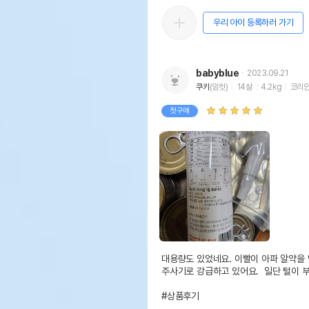
우리 아이 등록하러 가기
babyblue
2023.09.21
쿠키
(암컷)
14살
4.2kg
코리
첫구매
대용량도 있었네요. 이빨이 아파 알약을 
주사기로 강급하고 있어요.  일단 털이 부
#상품후기