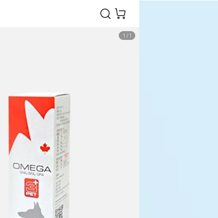
1
/
1