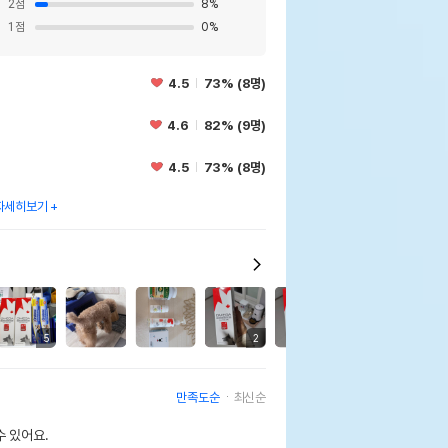
2
점
8
%
1
점
0
%
4.5
73% (8명)
4.6
82% (9명)
4.5
73% (8명)
자세히보기
5
2
만족도순
최신순
 있어요.