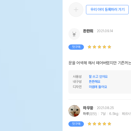
우리 아이 등록하러 가기
좐좐휘
2021.09.14
첫구매
문을 어색해 해서 떼어버렸지만 기존꺼
사용성
잘 쓰고 있어요
내구성
튼튼해요
디자인
마음에 들어요
하우뚱
2021.08.25
하루
(암컷)
7살
6.5kg
페르시
첫구매