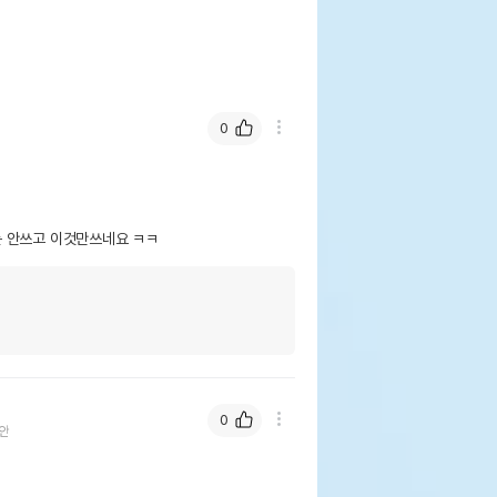
0
는 안쓰고 이것만쓰네요 ㅋㅋ
0
안