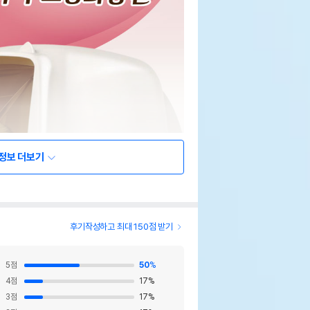
정보 더보기
후기작성하고 최대 150점 받기
5
점
50
%
4
점
17
%
3
점
17
%