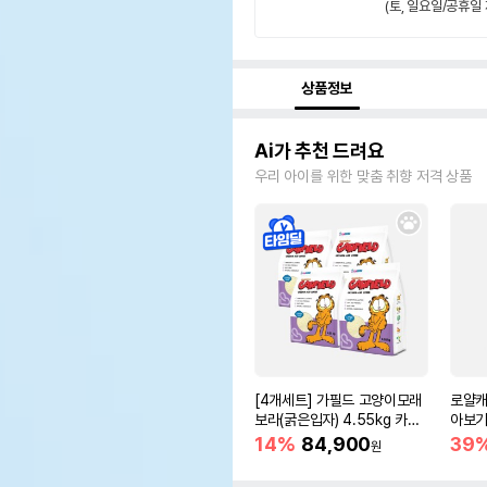
(토, 일요일/공휴일 
상품정보
Ai가 추천 드려요
우리 아이를 위한 맞춤 취향 저격 상품
[4개세트] 가필드 고양이모래
로얄캐
보라(굵은입자) 4.55kg 카사
아보기(
바모래
14%
84,900
39
원