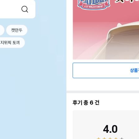
캣만두
지위픽 토끼
상품
후기 총
6
건
4.0