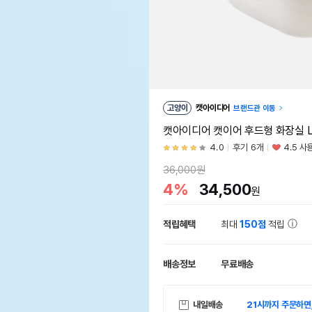
고양이
캣아이디어
브랜드관 이동
캣아이디어 캣이어 후드형 화장실 
4.0
후기 6개
4.5 사
36,000원
4%
34,500
원
적립혜택
최대
150점
적립
배송정보
무료배송
내일배송
21시까지 주문하면