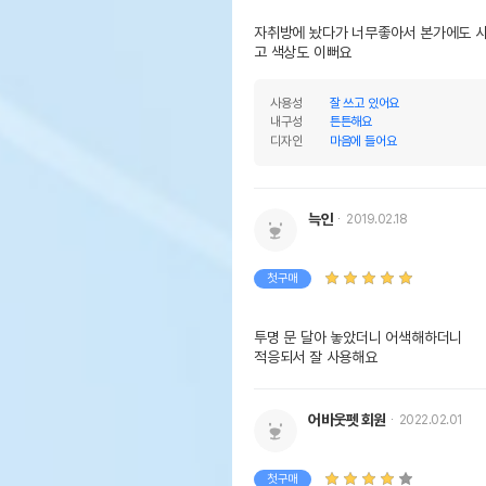
자취방에 놨다가 너무좋아서 본가에도 
고 색상도 이뻐요
사용성
잘 쓰고 있어요
내구성
튼튼해요
디자인
마음에 들어요
늑인
2019.02.18
첫구매
투명 문 달아 놓았더니 어색해하더니 

적응되서 잘 사용해요
어바웃펫 회원
2022.02.01
첫구매