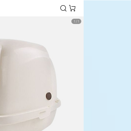
1
/
1