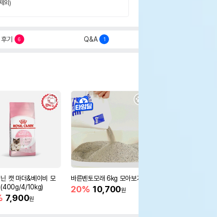
제외)
후기
Q&A
6
1
닌 캣 마더&베이비 모
바른벤토모래 6kg 모아보기
로얄캐닌 캣 인도어 4k
400g/4/10kg)
새 감소
20%
10,700
원
%
7,900
16%
55,000
원
원