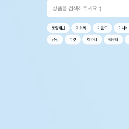
로얄캐닌
지위픽
가필드
이나바
냥샘
두잇
아카나
웨루바