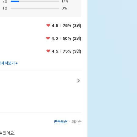
2
점
17
%
1
점
0
%
4.5
75% (3명)
4.0
50% (2명)
4.5
75% (3명)
자세히보기
만족도순
최신순
 있어요.