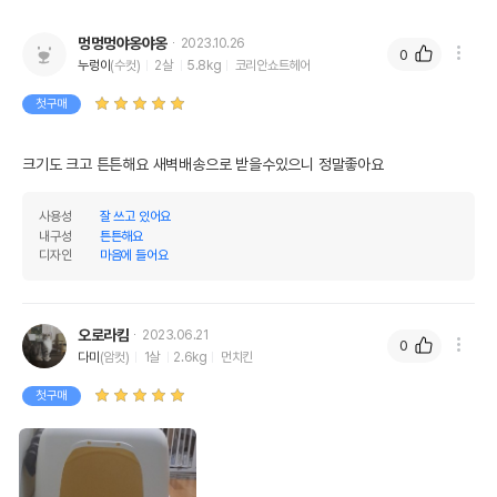
멍멍멍야옹야옹
2023.10.26
0
누렁이
(수컷)
2살
5.8kg
코리안쇼트헤어
첫구매
크기도 크고 튼튼해요 새벽배송으로 받을수있으니 정말좋아요
사용성
잘 쓰고 있어요
내구성
튼튼해요
디자인
마음에 들어요
오로라킴
2023.06.21
0
다미
(암컷)
1살
2.6kg
먼치킨
상품 필수 정보
첫구매
품명 및 모델명
퀸오브 후드형 화장실 (아이보리)
법에 의한 인증,허가 등을
상세페이지 참조
받았음을 확인할수 있는
경우 그에 대한 사항