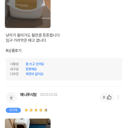
제조국 또는 원산지
중국
제조자,수입품의 경우
(주)채널펫
수입자를 함께 표기
AS책임자와 전화번호
냥이가 올라가도 될만큼 튼튼합니다

어바웃펫//1644-9601
또는 소비자상담 관련
입구 가리막은 떼고 씁니다

전화번호
#상품후기
유통기한이 최소 2026.12.06이거나 그
이후인 상품이 출고됩니다.
유통기한
사용성
잘 쓰고 있어요
단, 상품명에 유통기한 명시된 경우, 해당
내구성
튼튼해요
유통기한을 따릅니다.
디자인
화면과 같아요
제니루시맘
2023.02.02
0
첫구매