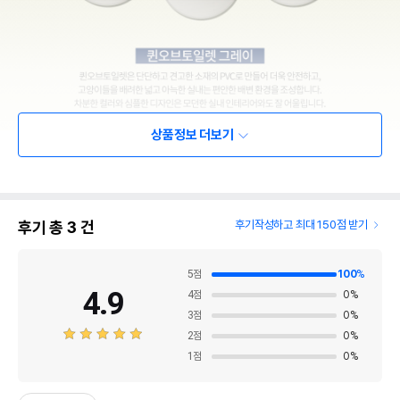
상품정보 더보기
후기 총
3
건
후기작성하고 최대 150점 받기
5
점
100
%
4.9
4
점
0
%
3
점
0
%
2
점
0
%
1
점
0
%