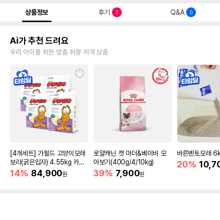
상품정보
후기
Q&A
3
0
Ai가 추천 드려요
우리 아이를 위한 맞춤 취향 저격 상품
[4개세트] 가필드 고양이모래
로얄캐닌 캣 마더&베이비 모
바른벤토모래 6
보라(굵은입자) 4.55kg 카사
아보기(400g/4/10kg)
20%
10,7
바모래
14%
84,900
39%
7,900
원
원