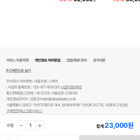
서비스 이용약관
개인정보 처리방침
입점/제휴 문의
공지사항
PC버전으로 보기
주식회사 어바웃펫
대표자명 : 나옥귀
사업자 등록번호 : 120-87-90035
사업자정보확인
통신판매업신고번호 : 제 2025-서울금천-2382호
개인정보관리자 : 김원규 hello@aboutpet.co.kr
서울특별시 금천구 가산디지털2로 144, 현대테라타워 가산DK 507호, 508호 (가산동)
구매안전(에스크로)서비스
© copyright (c) www.aboutpet.co.kr all rights reserved.
23,000
원
수량
합계