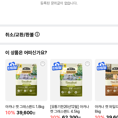
등록된 문의글이 없습니다.
취소/교환/환불
이 상품은 어떠신가요?
아카나 캣 그래스랜드 1.8kg
[유통기한26년12월] 아카나
아카나 캣 와일드
캣 그래스랜드 4.5kg
8kg
10%
39,600
원
30%
62,300
10%
39,6
원