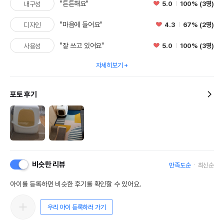
"튼튼해요"
5.0
100% (3명)
내구성
"마음에 들어요"
4.3
67% (2명)
디자인
"잘 쓰고 있어요"
5.0
100% (3명)
사용성
자세히보기
포토 후기
비슷한 리뷰
만족도순
최신순
아이를 등록하면 비슷한 후기를 확인할 수 있어요.
우리 아이 등록하러 가기