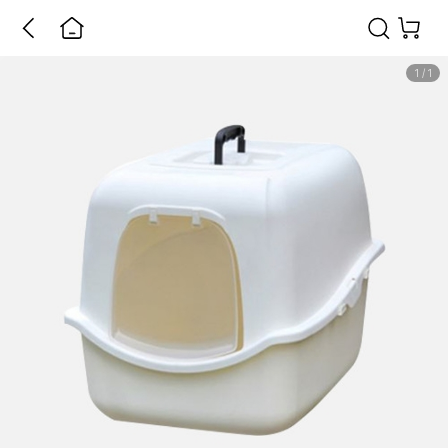
1
/
1