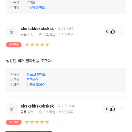
내구성
약해요
디자인
마음에 들어요
skskskksksksksk
2023.09.14
0
공듀
(암컷)
1살
2.5kg
러시안블루
재구매
생강만 백개 팔아줬음 조켓다...
사용성
잘 쓰고 있어요
내구성
튼튼해요
디자인
마음에 들어요
skskskksksksksk
2023.09.14
0
공듀
(암컷)
1살
2.5kg
러시안블루
재구매