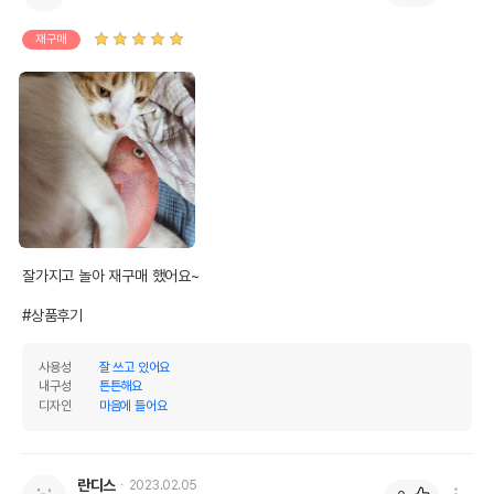
재구매
잘가지고 놀아 재구매 했어요~

#상품후기
사용성
잘 쓰고 있어요
내구성
튼튼해요
디자인
마음에 들어요
란디스
2023.02.05