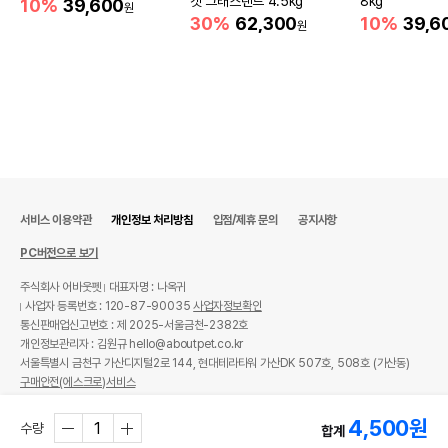
캣 그래스랜드 4.5kg
8kg
10%
39,600
원
30%
62,300
10%
39,6
원
상품 필수 정보
품명 및 모델명
캣가든 생선 매운탕 도미
법에 의한 인증,허가 등을
상세페이지 참조
받았음을 확인할수 있는
경우 그에 대한 사항
서비스 이용약관
개인정보 처리방침
입점/제휴 문의
공지사항
제조국 또는 원산지
중국
PC버전으로 보기
제조자,수입품의 경우
캣가든//글로벌펫
수입자를 함께 표기
주식회사 어바웃펫
대표자명 : 나옥귀
사업자 등록번호 : 120-87-90035
사업자정보확인
AS책임자와 전화번호
통신판매업신고번호 : 제 2025-서울금천-2382호
어바웃펫//1644-9601
또는 소비자상담 관련
개인정보관리자 : 김원규 hello@aboutpet.co.kr
전화번호
서울특별시 금천구 가산디지털2로 144, 현대테라타워 가산DK 507호, 508호 (가산동)
구매안전(에스크로)서비스
유통기한이 최소 2026.12.05이거나 그
이후인 상품이 출고됩니다.
© copyright (c) www.aboutpet.co.kr all rights reserved.
유통기한
4,500
원
단, 상품명에 유통기한 명시된 경우, 해당
수량
합계
유통기한을 따릅니다.