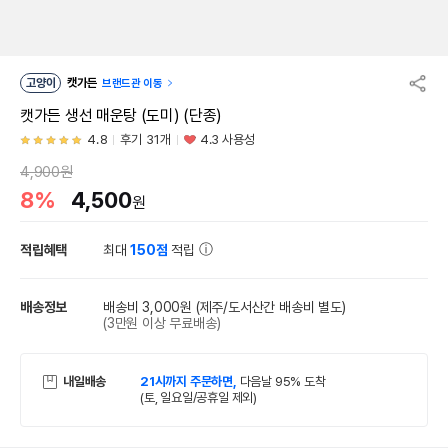
고양이
캣가든
브랜드관 이동
캣가든 생선 매운탕 (도미) (단종)
4.8
후기 31개
4.3 사용성
4,900원
8%
4,500
원
적립혜택
최대
150점
적립
배송정보
배송비 3,000원
(제주/도서산간 배송비 별도)
(3만원 이상 무료배송)
내일배송
21시까지 주문하면,
다음날 95% 도착
(토, 일요일/공휴일 제외)