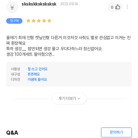
skskskksksksksk
2022.09.14
0
첫구매
울애기 최애 인형 캣닢인형 다른거 이것저것 사줘도 별로 관심없고 이거는 진
짜 환장해요

특히 생강,,,, 밤만되면 생강 물고 우다다하느라 정신없어요 

생강 100개세트 팔아줬으면..
사용성
잘 쓰고 있어요
내구성
튼튼해요
디자인
마음에 들어요
후기 더보기
Q&A
문의하기