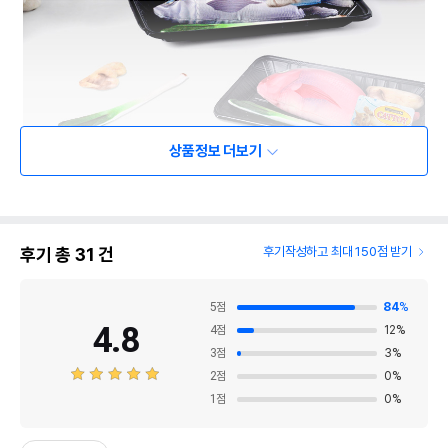
상품정보 더보기
후기 총
31
건
후기작성하고 최대 150점 받기
5
점
84
%
4.8
4
점
12
%
3
점
3
%
2
점
0
%
1
점
0
%