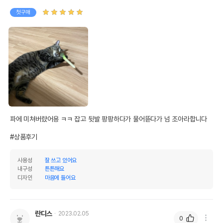
첫구매
파에 미쳐버럈어용 ㅋㅋ 잡고 뒷발 팡팡하다가 물어뜯다가 넘 조아라합니다

#상품후기
사용성
잘 쓰고 있어요
내구성
튼튼해요
디자인
마음에 들어요
란디스
2023.02.05
0