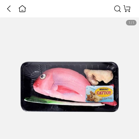
1
/
1