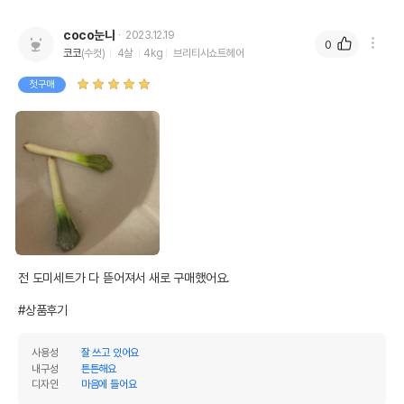
coco눈나
2023.12.19
0
코코
(수컷)
4살
4kg
브리티시쇼트헤어
첫구매
전 도미세트가 다 뜯어져서 새로 구매했어요.

#상품후기
사용성
잘 쓰고 있어요
내구성
튼튼해요
디자인
마음에 들어요