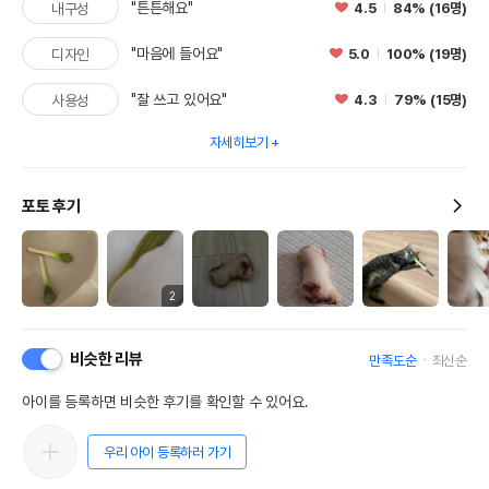
"튼튼해요"
4.5
84% (16명)
내구성
"마음에 들어요"
5.0
100% (19명)
디자인
"잘 쓰고 있어요"
4.3
79% (15명)
사용성
자세히보기
포토 후기
2
비슷한 리뷰
만족도순
최신순
아이를 등록하면 비슷한 후기를 확인할 수 있어요.
우리 아이 등록하러 가기