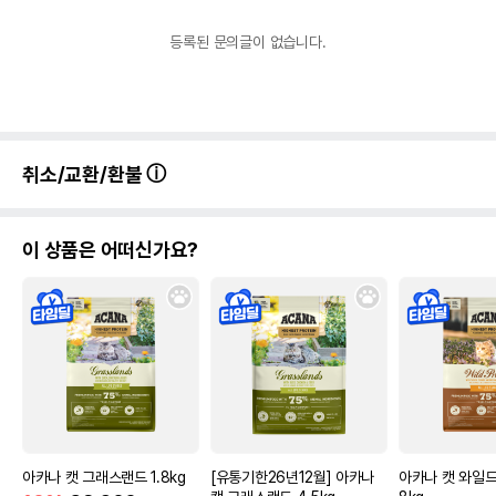
등록된 문의글이 없습니다.
취소/교환/환불
이 상품은 어떠신가요?
아카나 캣 그래스랜드 1.8kg
[유통기한26년12월] 아카나
아카나 캣 와일드