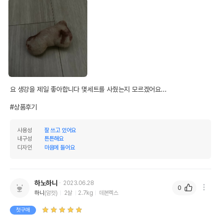
요 생강을 제일 좋아합니다 몇세트를 사줬는지 모르겠어요...

#상품후기
사용성
잘 쓰고 있어요
내구성
튼튼해요
디자인
마음에 들어요
하노하니
2023.06.28
0
하니
(암컷)
2살
2.7kg
데본렉스
첫구매