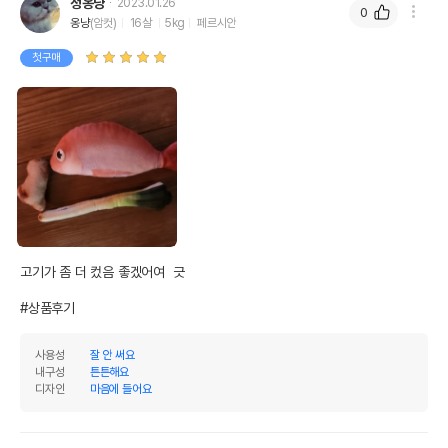
정옹냥
2023.01.26
0
옹냥
(암컷)
16살
5kg
페르시안
첫구매
고기가 좀 더 컸음 좋겠어여  긋

#상품후기
사용성
잘 안 써요
내구성
튼튼해요
디자인
마음에 들어요