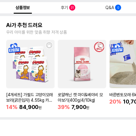
상품정보
후기
Q&A
31
0
Ai가 추천 드려요
우리 아이를 위한 맞춤 취향 저격 상품
[4개세트] 가필드 고양이모래
로얄캐닌 캣 마더&베이비 모
바른벤토모래 6
보라(굵은입자) 4.55kg 카사
아보기(400g/4/10kg)
20%
10,7
바모래
14%
84,900
39%
7,900
원
원