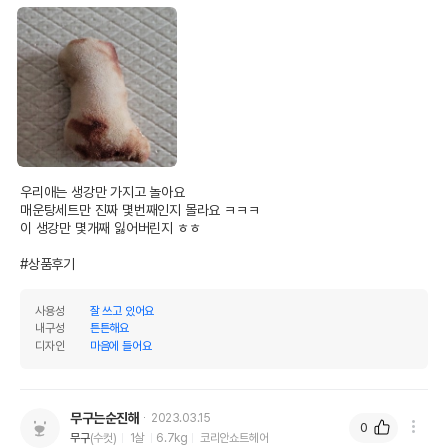
우리애는 생강만 가지고 놀아요 

매운탕세트만 진짜 몇번째인지 몰라요 ㅋㅋㅋ

이 생강만 몇개째 잃어버린지 ㅎㅎ

#상품후기
사용성
잘 쓰고 있어요
내구성
튼튼해요
디자인
마음에 들어요
무구는순진해
2023.03.15
0
무구
(수컷)
1살
6.7kg
코리안쇼트헤어