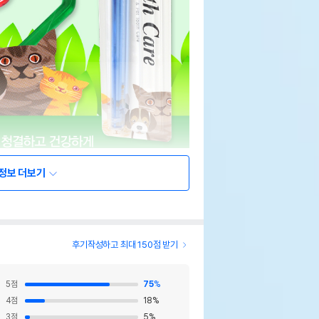
정보 더보기
후기작성하고 최대 150점 받기
5
점
75
%
4
점
18
%
3
점
5
%