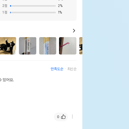
2
점
2
%
1
점
1
%
40
만족도순
최신순
 있어요.
0