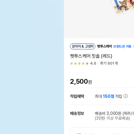
강아지 & 고양이
펫투스케어
브랜드관 이동
펫투스케어 칫솔 (레드)
4.6
후기 601개
2,500
원
적립혜택
최대
150점
적립
배송정보
배송비 3,000원
(제주/
(3만원 이상 무료배송)