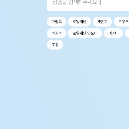
가필드
로얄캐닌
캣만두
로우즈
카사바
로얄캐닌 인도어
아카나
조공