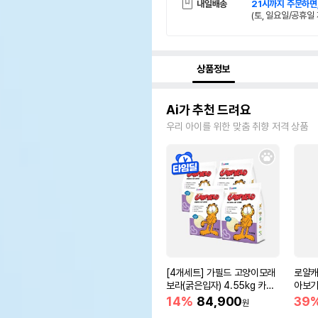
내일배송
21시까지 주문하면
(토, 일요일/공휴일 
상품정보
Ai가 추천 드려요
우리 아이를 위한 맞춤 취향 저격 상품
[4개세트] 가필드 고양이모래
로얄캐
보라(굵은입자) 4.55kg 카사
아보기(
바모래
14%
84,900
39
원