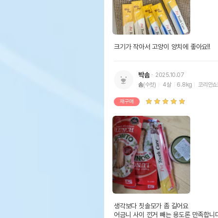
크기가 작아서 고양이 양치에 좋아요!!
박솜
2025.10.07
솜
(수컷)
4살
6.8kg
코리안쇼
재구매
생각보다 칫솔모가 좀 길어요 

어금니 사이 낀거 빼는 용도론 만족합니다