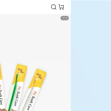
1
/
1