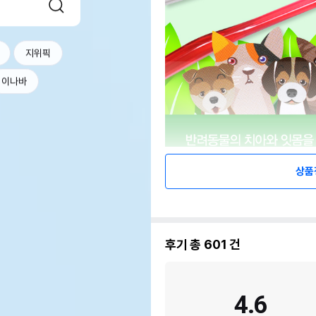
지위픽
이나바
상품
후기 총
601
건
4.6