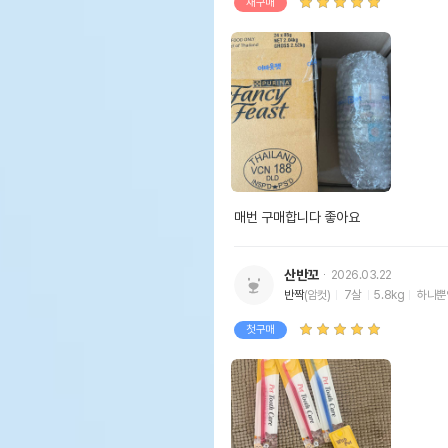
재구매
매번 구매합니다 좋아요
산반꼬
2026.03.22
반짝
(암컷)
7살
5.8kg
하나뿐
첫구매