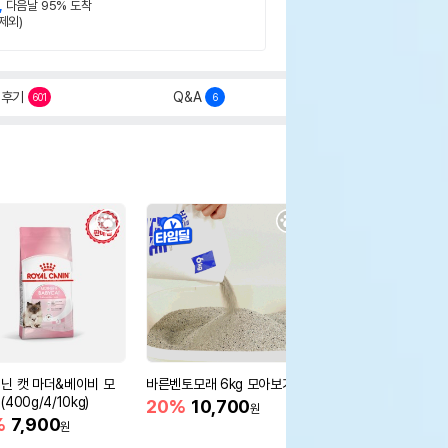
,
다음날 95% 도착
제외)
후기
Q&A
601
6
닌 캣 마더&베이비 모
바른벤토모래 6kg 모아보기
로얄캐닌 캣 인도어 4k
400g/4/10kg)
새 감소
20%
10,700
원
%
7,900
16%
55,000
원
원