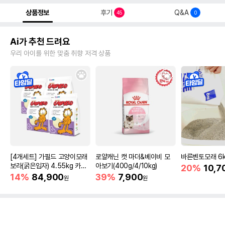
상품정보
후기
Q&A
45
0
Ai가 추천 드려요
우리 아이를 위한 맞춤 취향 저격 상품
[4개세트] 가필드 고양이모래
로얄캐닌 캣 마더&베이비 모
바른벤토모래 6
보라(굵은입자) 4.55kg 카사
아보기(400g/4/10kg)
20%
10,7
바모래
14%
84,900
39%
7,900
원
원