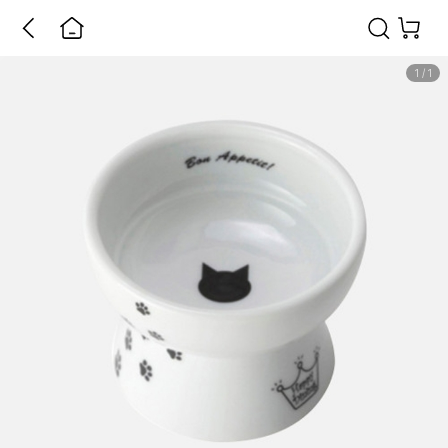
1
/
1