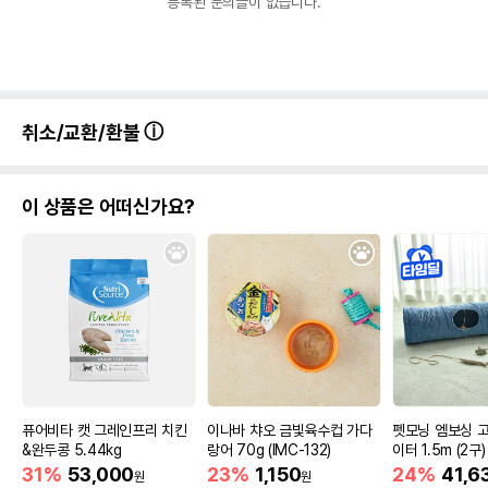
등록된 문의글이 없습니다.
취소/교환/환불
이 상품은 어떠신가요?
퓨어비타 캣 그레인프리 치킨
이나바 챠오 금빛육수컵 가다
펫모닝 엠보싱 고
&완두콩 5.44kg
랑어 70g (IMC-132)
이터 1.5m (2구)
31%
53,000
23%
1,150
24%
41,6
원
원