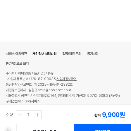
서비스 이용약관
개인정보 처리방침
입점/제휴 문의
공지사항
PC버전으로 보기
주식회사 어바웃펫
대표자명 : 나옥귀
사업자 등록번호 : 120-87-90035
사업자정보확인
통신판매업신고번호 : 제 2025-서울금천-2382호
개인정보관리자 : 김원규 hello@aboutpet.co.kr
서울특별시 금천구 가산디지털2로 144, 현대테라타워 가산DK 507호, 508호 (가산동)
구매안전(에스크로)서비스
© copyright (c) www.aboutpet.co.kr all rights reserved.
9,900
원
수량
합계