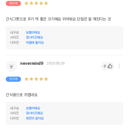
재구매
간식그릇으로 주기 딱 좋은 크기예요 귀여워요 단점은 잘 깨진다는 것
내구성
보통이에요
사이즈
정사이즈예요
디자인
마음에 들어요
nevermind9
2025.06.26
0
첫구매
간식용으로 귀엽네요
내구성
보통이에요
사이즈
정사이즈예요
디자인
화면과 같아요