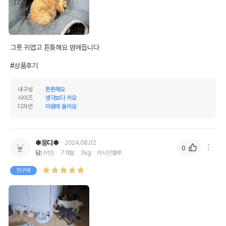
상품 필수 정보
품명 및 모델명
네코이찌 간식그릇 고양이무늬
그릇 귀엽고 튼틎해요 맘에듭니다

법에 의한 인증,허가 등을
상세페이지 참조
받았음을 확인할수 있는
#상품후기
경우 그에 대한 사항
제조국 또는 원산지
중국
내구성
튼튼해요
사이즈
생각보다 커요
제조자,수입품의 경우
네코이찌
디자인
마음에 들어요
수입자를 함께 표기
AS책임자와 전화번호
어바웃펫//1644-9601
또는 소비자상담 관련
❃응디❃
2024.08.02
전화번호
0
담
(수컷)
7개월
3kg
러시안블루
유통기한이 최소 2026.12.04이거나 그
첫구매
이후인 상품이 출고됩니다.
유통기한
단, 상품명에 유통기한 명시된 경우, 해당
유통기한을 따릅니다.