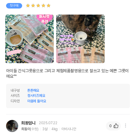
첫구매
아이들 간식그릇용으로 그리고 체험제품촬영용으로 잘쓰고 있는 예쁜 그릇이
에요^^
내구성
튼튼해요
사이즈
정사이즈예요
디자인
마음에 들어요
희동엄니
2025.07.22
0
희동이
(수컷)
3살
4kg
아비시니안