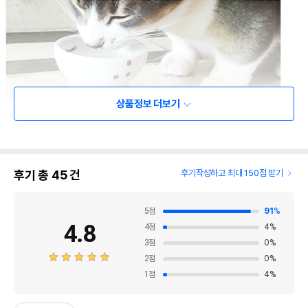
상품정보 더보기
후기 총
45
건
후기작성하고 최대 150점 받기
5
점
91
%
4.8
4
점
4
%
3
점
0
%
2
점
0
%
1
점
4
%