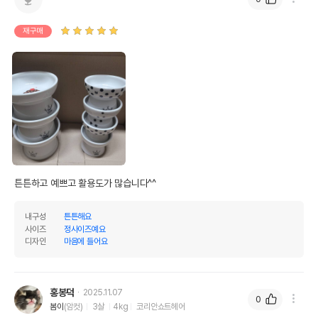
재구매
튼튼하고 예쁘고 활용도가 많습니다^^
내구성
튼튼해요
사이즈
정사이즈예요
디자인
마음에 들어요
홍봉덕
2025.11.07
0
봄이
(암컷)
3살
4kg
코리안쇼트헤어