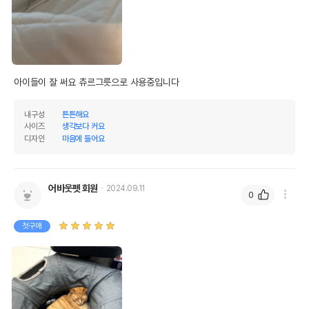
아이들이 잘 써요 츄르그릇으로 사용중입니다
내구성
튼튼해요
사이즈
생각보다 커요
디자인
마음에 들어요
어바웃펫 회원
2024.09.11
0
첫구매