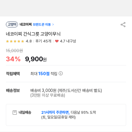
고양이
네코이찌
브랜드관 이동
네코이찌 간식그릇 고양이무늬
4.8
후기 45개
4.7 내구성
15,000원
34%
9,900
원
적립혜택
최대
150점
적립
배송정보
배송비 3,000원
(제주/도서산간 배송비 별도)
(3만원 이상 무료배송)
내일배송
21시까지 주문하면,
다음날 95% 도착
(토, 일요일/공휴일 제외)