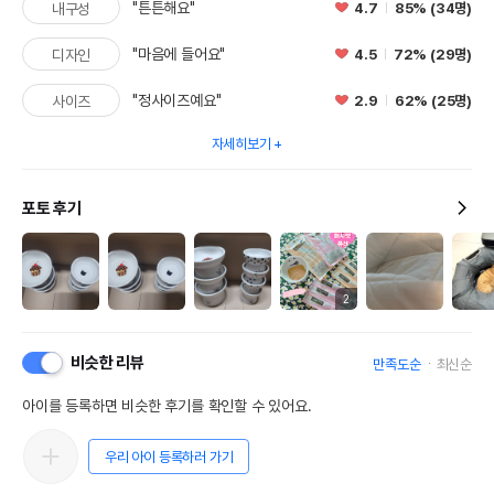
"튼튼해요"
4.7
85% (34명)
내구성
"마음에 들어요"
4.5
72% (29명)
디자인
"정사이즈예요"
2.9
62% (25명)
사이즈
자세히보기
포토 후기
2
비슷한 리뷰
만족도순
최신순
아이를 등록하면 비슷한 후기를 확인할 수 있어요.
우리 아이 등록하러 가기