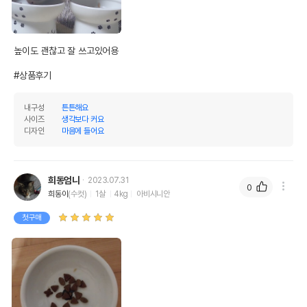
높이도 괜찮고 잘 쓰고있어용

#상품후기
내구성
튼튼해요
사이즈
생각보다 커요
디자인
마음에 들어요
희동엄니
2023.07.31
0
희동이
(수컷)
1살
4kg
아비시니안
첫구매