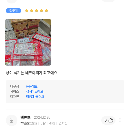
첫구매
냥이 식기는 네코이찌가 최고에요
내구성
튼튼해요
사이즈
정사이즈예요
디자인
마음에 들어요
백민초
2024.12.25
0
백민초
(암컷)
3살
4kg
먼치킨