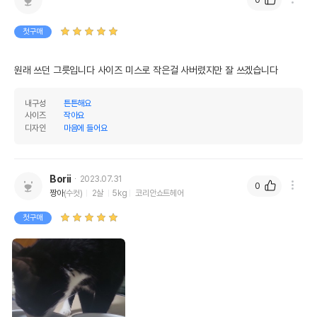
첫구매
원래 쓰던 그릇입니다 사이즈 미스로 작은걸 사버렸지만 잘 쓰겠습니다
내구성
튼튼해요
사이즈
작아요
디자인
마음에 들어요
Borii
2023.07.31
0
짱아
(수컷)
2살
5kg
코리안쇼트헤어
첫구매