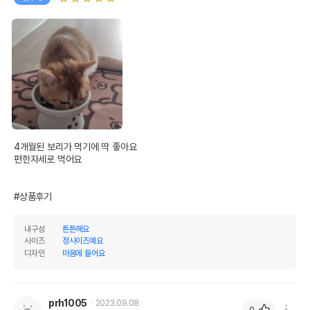
수입자를 함께 표기
AS책임자와 전화번호
어바웃펫//1644-9601
또는 소비자상담 관련
전화번호
유통기한이 최소 2026.12.04이거나 그
이후인 상품이 출고됩니다.
유통기한
단, 상품명에 유통기한 명시된 경우, 해당
유통기한을 따릅니다.
4개월된 보리가 먹기에 딱 좋아요

편한자세로 먹어요

#상품후기
내구성
튼튼해요
사이즈
정사이즈예요
디자인
마음에 들어요
prh1005
2023.09.08
0