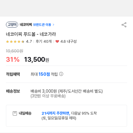
고양이
네코이찌
브랜드관 이동
네코이찌 푸드볼 - 네코가라
4.7
후기 40개
4.6 내구성
19,600원
31%
13,500
원
적립혜택
최대
150점
적립
배송정보
배송비 3,000원
(제주/도서산간 배송비 별도)
(3만원 이상 무료배송)
내일배송
21시까지 주문하면,
다음날 95% 도착
(토, 일요일/공휴일 제외)