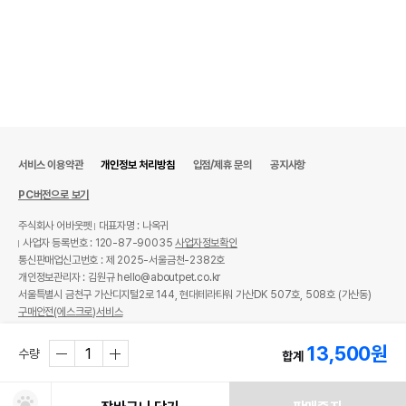
서비스 이용약관
개인정보 처리방침
입점/제휴 문의
공지사항
PC버전으로 보기
주식회사 어바웃펫
대표자명 : 나옥귀
사업자 등록번호 : 120-87-90035
사업자정보확인
통신판매업신고번호 : 제 2025-서울금천-2382호
개인정보관리자 : 김원규 hello@aboutpet.co.kr
서울특별시 금천구 가산디지털2로 144, 현대테라타워 가산DK 507호, 508호 (가산동)
구매안전(에스크로)서비스
© copyright (c) www.aboutpet.co.kr all rights reserved.
13,500
원
수량
합계