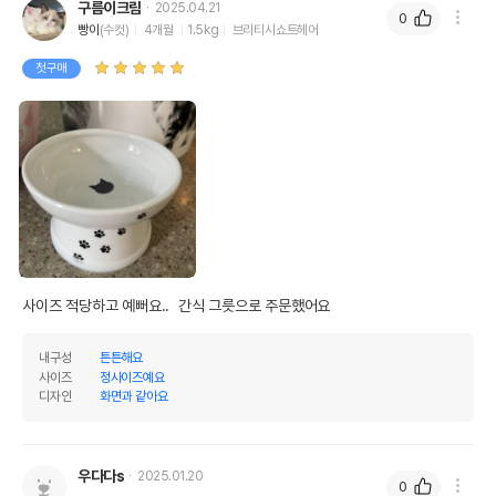
구름이크림
2025.04.21
0
빵이
(수컷)
4개월
1.5kg
브리티시쇼트헤어
첫구매
사이즈 적당하고 예뻐요..  간식 그릇으로 주문했어요
내구성
튼튼해요
사이즈
정사이즈예요
디자인
화면과 같아요
우다다s
2025.01.20
0