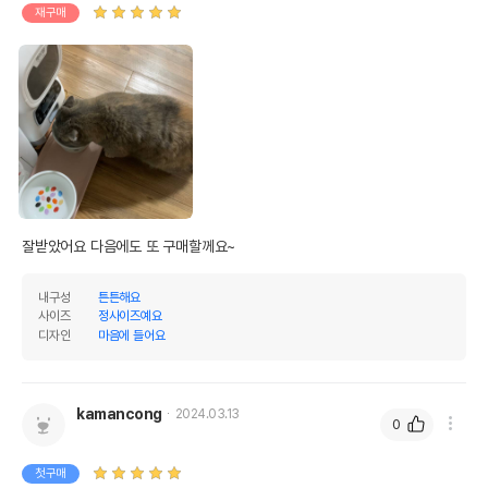
재구매
잘받았어요 다음에도 또 구매할께요~ 
내구성
튼튼해요
사이즈
정사이즈예요
디자인
마음에 들어요
kamancong
2024.03.13
0
첫구매