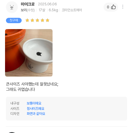
마이크로
2025.06.06
0
보리
(수컷)
17살
6.5kg
코리안쇼트헤어
첫구매
큰사이즈 사야했는데 잘못샀네요;

그래도 귀엽습니다
내구성
보통이에요
사이즈
정사이즈예요
디자인
화면과 같아요