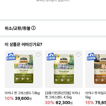
등록된 문의글이 없습니다.
취소/교환/환불
이 상품은 어떠신가요?
아카나 캣 그래스랜드 1.8kg
[유통기한26년12월] 아카나
아카나 캣 와일드
캣 그래스랜드 4.5kg
5kg
10%
39,600
원
30%
62,300
15%
75,6
원