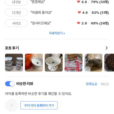
"튼튼해요"
4.6
79% (30명)
내구성
"마음에 들어요"
4.6
82% (31명)
디자인
"정사이즈예요"
2.8
68% (26명)
사이즈
자세히보기
포토 후기
비슷한 리뷰
만족도순
최신순
아이를 등록하면 비슷한 후기를 확인할 수 있어요.
우리 아이 등록하러 가기