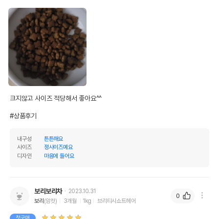
크지않고 사이즈 적당해서 좋아요^^

#상품후기
상품 필수 정보
내구성
튼튼해요
품명 및 모델명
네코이찌 푸드볼 고양이무늬
사이즈
정사이즈예요
디자인
마음에 들어요
법에 의한 인증,허가 등을
상세페이지 참조
받았음을 확인할수 있는
경우 그에 대한 사항
보리보리차
2023.10.31
제조국 또는 원산지
중국
0
보리
(암컷)
3개월
1kg
브리티시쇼트헤어
제조자,수입품의 경우
네코이찌
첫구매