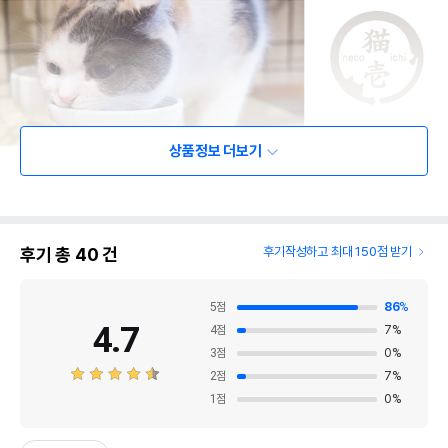
상품정보 더보기
후기 총
40
건
후기작성하고 최대 150점 받기
5
점
86
%
4.7
4
점
7
%
3
점
0
%
2
점
7
%
1
점
0
%