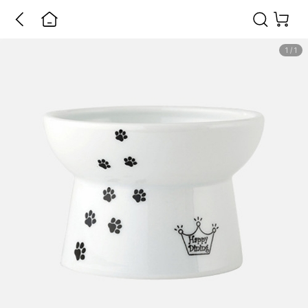
1
/
1