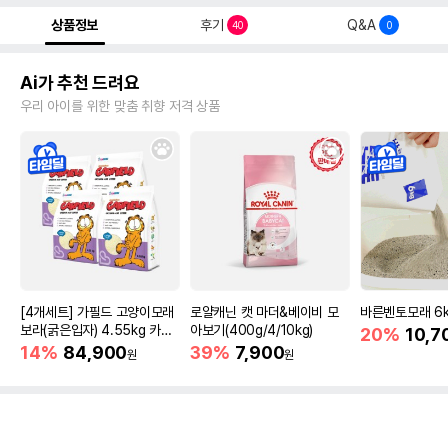
상품정보
후기
Q&A
40
0
Ai가 추천 드려요
우리 아이를 위한 맞춤 취향 저격 상품
[4개세트] 가필드 고양이모래
로얄캐닌 캣 마더&베이비 모
바른벤토모래 6
보라(굵은입자) 4.55kg 카사
아보기(400g/4/10kg)
20%
10,7
바모래
14%
84,900
39%
7,900
원
원