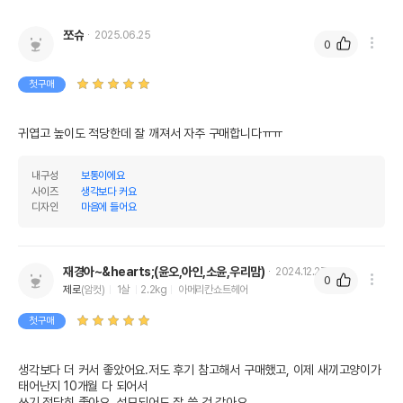
쪼슈
2025.06.25
0
첫구매
귀엽고 높이도 적당한데 잘 깨져서 자주 구매합니다ㅠㅠ
내구성
보통이에요
사이즈
생각보다 커요
디자인
마음에 들어요
재경아~&hearts;(윤오,아인,소윤,우리맘)
2024.12.27
0
제로
(암컷)
1살
2.2kg
아메리칸쇼트헤어
첫구매
생각보다 더 커서 좋았어요.저도 후기 참고해서 구매했고, 이제 새끼고양이가 
태어난지 10개월 다 되어서

쓰기 적당히 좋아요. 성묘되어도 잘 쓸 것 같아요.
