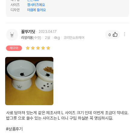
사이즈
정사이즈예요
디자인
마음에 들어요
상품 필수 정보
꼴뚜기닷
2023.04.17
0
리앙리옹
(수컷)
2살
4kg
코리안쇼트헤어
품명 및 모델명
네코이찌 푸드볼 L 고양이무늬
재구매
법에 의한 인증,허가 등을
상세페이지 참조
받았음을 확인할수 있는
경우 그에 대한 사항
제조국 또는 원산지
중국
제조자,수입품의 경우
네코이찌
수입자를 함께 표기
AS책임자와 전화번호
어바웃펫//1644-9601
또는 소비자상담 관련
사료 담아져 있는게 같은 제조사의 L 사이즈 크기 인데 이번게 조금더 작네요.
전화번호
밥그릇 으로 쓸수 있는 사이즈는 L 이니 구입 하실분 꼭 명심하시길.

유통기한이 최소 2026.12.06이거나 그
#상품후기
이후인 상품이 출고됩니다.
유통기한
단, 상품명에 유통기한 명시된 경우, 해당