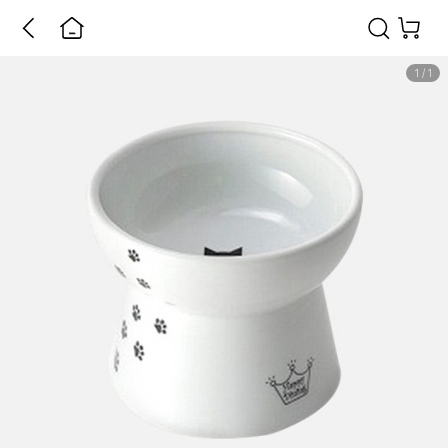
1
/
1