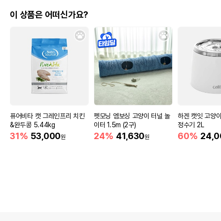
이 상품은 어떠신가요?
퓨어비타 캣 그레인프리 치킨
펫모닝 엠보싱 고양이 터널 놀
하겐 캣잇 고양
&완두콩 5.44kg
이터 1.5m (2구)
정수기 2L
31%
53,000
24%
41,630
60%
24,0
원
원