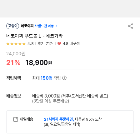
고양이
네코이찌
브랜드관 이동
네코이찌 푸드볼 L - 네코가라
4.8
후기 71개
4.8 내구성
24,000원
21%
18,900
원
적립혜택
최대
150점
적립
배송정보
배송비 3,000원
(제주/도서산간 배송비 별도)
(3만원 이상 무료배송)
내일배송
21시까지 주문하면,
다음날 95% 도착
(토, 일요일/공휴일 제외)