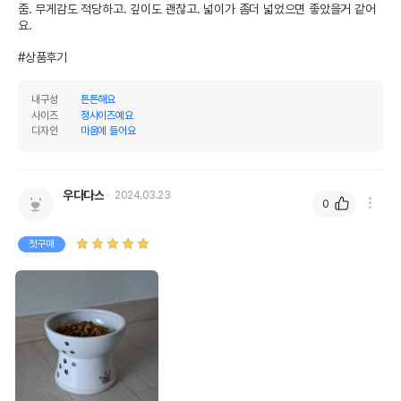
줌. 무게감도 적당하고. 깊이도 괜찮고. 넓이가 좀더 넓었으면 좋았을거 같어
요.

#상품후기
내구성
튼튼해요
사이즈
정사이즈예요
디자인
마음에 들어요
우다다스
2024.03.23
0
첫구매