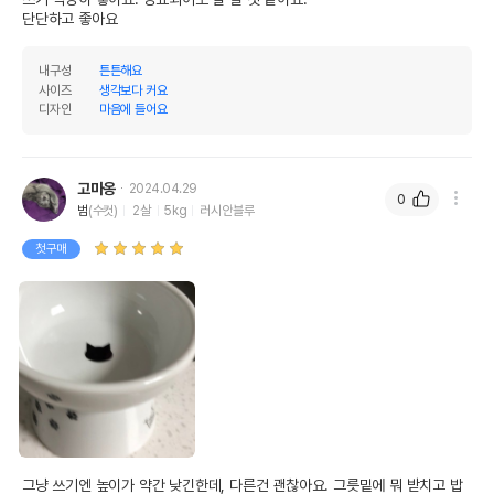
단단하고 좋아요
내구성
튼튼해요
사이즈
생각보다 커요
디자인
마음에 들어요
고마옹
2024.04.29
0
범
(수컷)
2살
5kg
러시안블루
첫구매
그냥 쓰기엔 높이가 약간 낮긴한데, 다른건 괜찮아요. 그릇밑에 뭐 받치고 밥 