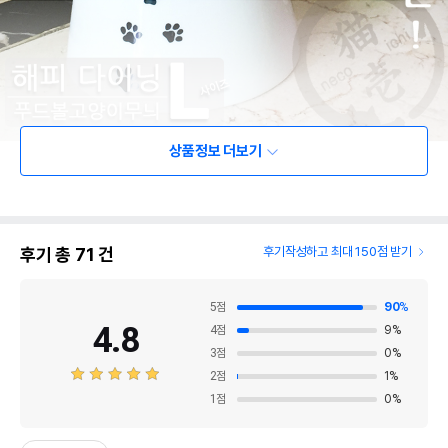
상품정보 더보기
후기 총
71
건
후기작성하고 최대 150점 받기
5
점
90
%
4.8
4
점
9
%
3
점
0
%
2
점
1
%
1
점
0
%