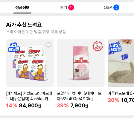
상품정보
후기
Q&A
71
0
Ai가 추천 드려요
우리 아이를 위한 맞춤 취향 저격 상품
[4개세트] 가필드 고양이모래
로얄캐닌 캣 마더&베이비 모
바른벤토모래 6
보라(굵은입자) 4.55kg 카사
아보기(400g/4/10kg)
20%
10,7
바모래
14%
84,900
39%
7,900
원
원