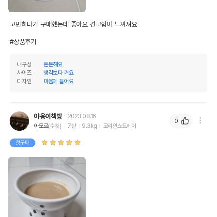
고민하다가 구매했는데 좋아요 견고함이 느껴져요

#상품후기
내구성
튼튼해요
사이즈
생각보다 커요
디자인
마음에 들어요
야옹이책방
2023.08.16
0
아모르
(수컷)
7살
9.3kg
코리안쇼트헤어
첫구매