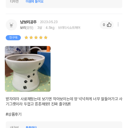
디자인
마음에 들어요
냥보리공주
2023.05.23
0
보리
(암컷)
3살
4.5kg
브리티시쇼트헤어
첫구매
받자마자 사료채웠는데 보기엔 작아보이는데 양 넉넉하게 너무 잘들어가고 사
기그릇이라 두껍고 튼튼해욧!! 진짜 졸귀턍!!

#상품후기
내구성
튼튼해요