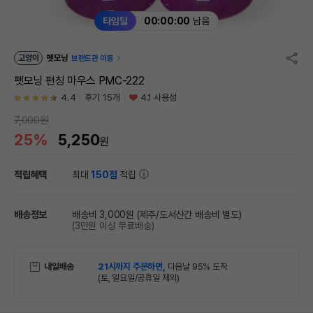
타임딜
00:00:00
남음
고양이
펫모닝
브랜드관 이동
펫모닝 펀칭 마우스 PMC-222
4.4
후기 15개
4.1 사용성
7,000원
25%
5,250
원
적립혜택
최대
150점
적립
배송정보
배송비 3,000원
(제주/도서산간 배송비 별도)
(3만원 이상 무료배송)
내일배송
21시까지 주문하면,
다음날 95% 도착
(토, 일요일/공휴일 제외)