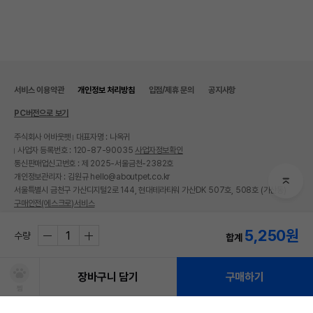
제조국 또는 원산지
중국
제조자,수입품의 경우
펫모닝
수입자를 함께 표기
AS책임자와 전화번호
서비스 이용약관
개인정보 처리방침
입점/제휴 문의
공지사항
어바웃펫//1644-9601
또는 소비자상담 관련
전화번호
PC버전으로 보기
유통기한이 최소 2026.12.05이거나 그
주식회사 어바웃펫
대표자명 : 나옥귀
이후인 상품이 출고됩니다.
사업자 등록번호 : 120-87-90035
사업자정보확인
유통기한
단, 상품명에 유통기한 명시된 경우, 해당
통신판매업신고번호 : 제 2025-서울금천-2382호
유통기한을 따릅니다.
개인정보관리자 : 김원규 hello@aboutpet.co.kr
서울특별시 금천구 가산디지털2로 144, 현대테라타워 가산DK 507호, 508호 (가산동)
구매안전(에스크로)서비스
© copyright (c) www.aboutpet.co.kr all rights reserved.
5,250
원
수량
합계
장바구니 담기
구매하기
찜