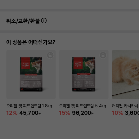
취소/교환/환불
이 상품은 어떠신가요?
상품 필수 정보
오리젠 캣 피트앤트림 1.8kg
오리젠 캣 피트앤트림 5.4kg
캐티맨 카샤카샤
12%
45,700
15%
96,200
10%
3,60
원
원
품명 및 모델명
펫모닝 펀칭 마우스 PMC-222
법에 의한 인증,허가 등을
상세페이지 참조
받았음을 확인할수 있는
경우 그에 대한 사항