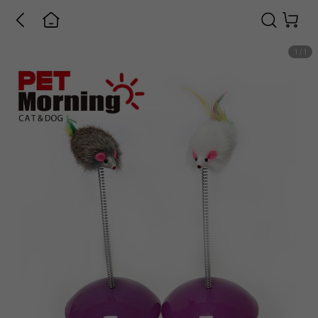
1
/
1