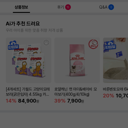
상품정보
후기
Q&A
15
0
Ai가 추천 드려요
우리 아이를 위한 맞춤 취향 저격 상품
[4개세트] 가필드 고양이모래
로얄캐닌 캣 마더&베이비 모
바른벤토모래 6
보라(굵은입자) 4.55kg 카사
아보기(400g/4/10kg)
20%
10,7
바모래
14%
84,900
39%
7,900
원
원