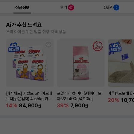
상품정보
후기
Q&A
67
0
Ai가 추천 드려요
우리 아이를 위한 맞춤 취향 저격 상품
[4개세트] 가필드 고양이모래
로얄캐닌 캣 마더&베이비 모
바른벤토모래 6
보라(굵은입자) 4.55kg 카사
아보기(400g/4/10kg)
20%
10,7
바모래
14%
84,900
39%
7,900
원
원