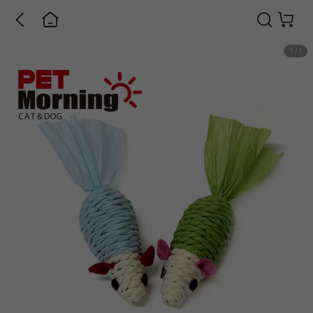
1
/
1