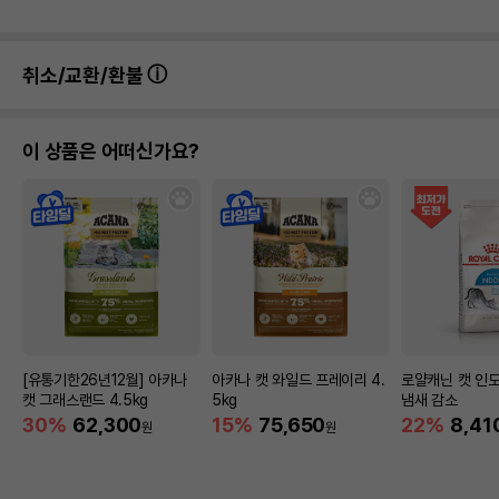
취소/교환/환불
이 상품은 어떠신가요?
[유통기한26년12월] 아카나
아카나 캣 와일드 프레이리 4.
로얄캐닌 캣 인도
캣 그래스랜드 4.5kg
5kg
냄새 감소
30%
62,300
15%
75,650
22%
8,41
원
원