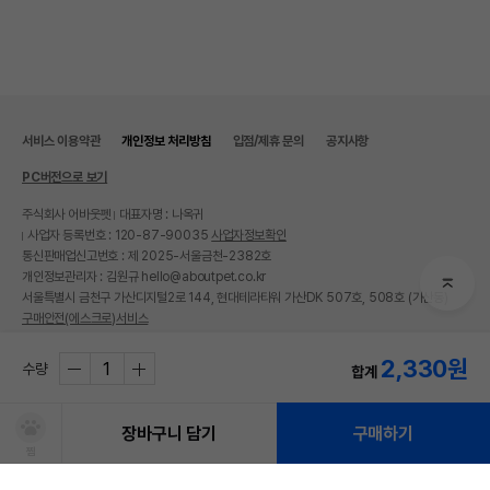
서비스 이용약관
개인정보 처리방침
입점/제휴 문의
공지사항
PC버전으로 보기
주식회사 어바웃펫
대표자명 : 나옥귀
사업자 등록번호 : 120-87-90035
사업자정보확인
통신판매업신고번호 : 제 2025-서울금천-2382호
개인정보관리자 : 김원규 hello@aboutpet.co.kr
서울특별시 금천구 가산디지털2로 144, 현대테라타워 가산DK 507호, 508호 (가산동)
구매안전(에스크로)서비스
© copyright (c) www.aboutpet.co.kr all rights reserved.
2,330
원
수량
합계
장바구니 담기
구매하기
찜