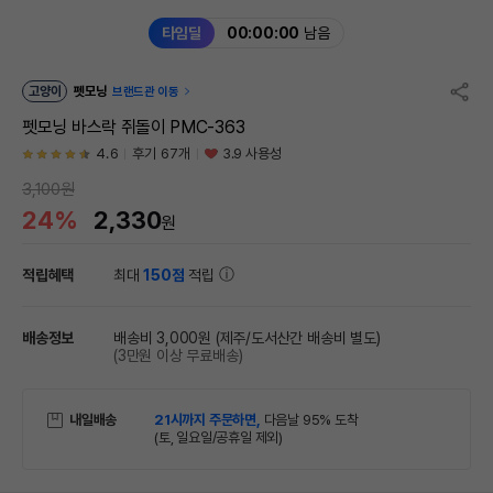
타임딜
00:00:00
남음
고양이
펫모닝
브랜드관 이동
펫모닝 바스락 쥐돌이 PMC-363
4.6
후기 67개
3.9 사용성
3,100원
24%
2,330
원
적립혜택
최대
150점
적립
배송정보
배송비 3,000원
(제주/도서산간 배송비 별도)
(3만원 이상 무료배송)
내일배송
21시까지 주문하면,
다음날 95% 도착
(토, 일요일/공휴일 제외)