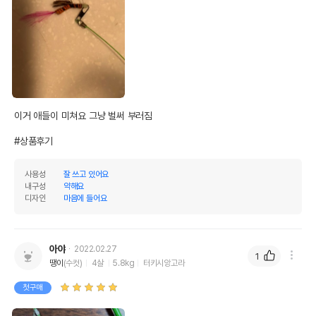
이거 애들이 미쳐요 그냥 벌써 부러짐

#상품후기
사용성
잘 쓰고 있어요
내구성
약해요
디자인
마음에 들어요
아야
2022.02.27
1
땡이
(수컷)
4살
5.8kg
터키시앙고라
첫구매