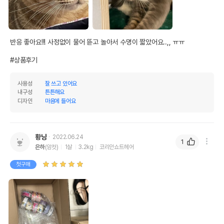
반응 좋아요!!! 사정없이 물어 뜯고 놀아서 수명이 짧았어요..,, ㅠㅠ

#상품후기
사용성
잘 쓰고 있어요
내구성
튼튼해요
디자인
마음에 들어요
황냥
2022.06.24
1
은하
(암컷)
1살
3.2kg
코리안쇼트헤어
첫구매