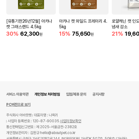
[유통기한26년12월] 아카나
아카나 캣 와일드 프레이리 4.
로얄캐닌 캣 인도어
캣 그래스랜드 4.5kg
5kg
냄새 감소
30%
62,300
15%
75,650
21%
19,6
원
원
서비스 이용약관
개인정보 처리방침
입점/제휴 문의
공지사항
PC버전으로 보기
주식회사 어바웃펫
대표자명 : 나옥귀
사업자 등록번호 : 120-87-90035
사업자정보확인
통신판매업신고번호 : 제 2025-서울금천-2382호
개인정보관리자 : 김원규 hello@aboutpet.co.kr
서울특별시 금천구 가산디지털2로 144, 현대테라타워 가산DK 507호, 508호 (가산동)