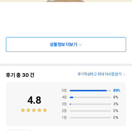
상품정보 더보기
후기 총
30
건
후기작성하고 최대 150점 받기
5
점
89
%
4.8
4
점
8
%
3
점
3
%
2
점
0
%
1
점
0
%