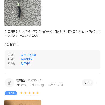
다묘가정인데 세 마리 모두 다 좋아하는 장난감 입니다 그런데 벌 내구성이 좀 
떨어지네요 본체만 남았어요

#상품후기
사용성
잘 쓰고 있어요
내구성
보통이에요
디자인
별로예요
빵떡즈
2022.04.02
0
찹쌀
(수컷)
1살
2.7kg
코리안쇼트헤어
첫구매