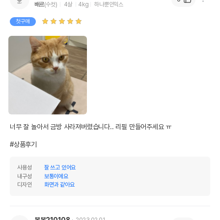
배르
(수컷)
4살
4kg
하나뿐인믹스
첫구매
너무 잘 놀아서 금방 사라져버렸습니다.. 리필 만들어주세요 ㅠ

#상품후기
사용성
잘 쓰고 있어요
내구성
보통이에요
디자인
화면과 같아요
봉봉210108
2023.02.01