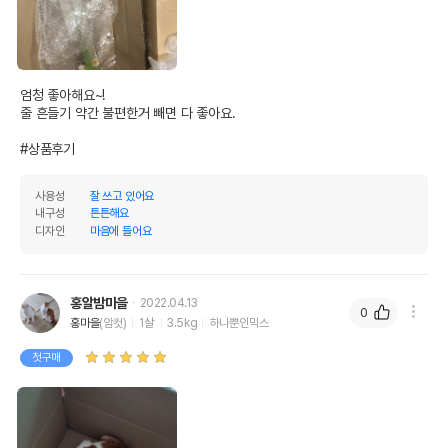
엄청 좋아해요~!

줄 흔들기 약간 불편한거 빼면 다 좋아요.

#상품후기
사용성
잘 쓰고 있어요
내구성
튼튼해요
디자인
마음에 들어요
홍알밤마을
2022.04.13
0
홍마을
(암컷)
1살
3.5kg
하나뿐인믹스
첫구매