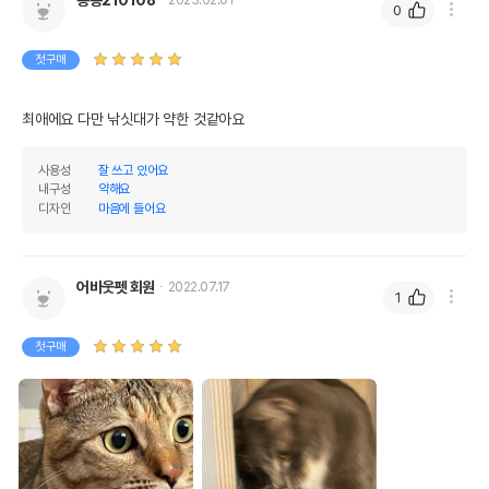
0
첫구매
최애에요 다만 낚싯대가 약한 것같아요
사용성
잘 쓰고 있어요
내구성
약해요
디자인
마음에 들어요
어바웃펫 회원
2022.07.17
1
첫구매