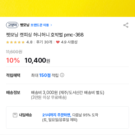
고양이
펫모닝
브랜드관 이동
펫모닝 캣피싱 허니허니 호박벌 pmc-368
4.8
후기 30개
4.9 사용성
11,600원
10%
10,400
원
적립혜택
최대
150점
적립
배송정보
배송비 3,000원
(제주/도서산간 배송비 별도)
(3만원 이상 무료배송)
내일배송
21시까지 주문하면,
다음날 95% 도착
(토, 일요일/공휴일 제외)