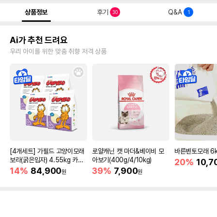
상품정보
후기
Q&A
30
1
Ai가 추천 드려요
우리 아이를 위한 맞춤 취향 저격 상품
[4개세트] 가필드 고양이모래
로얄캐닌 캣 마더&베이비 모
바른벤토모래 6
보라(굵은입자) 4.55kg 카사
아보기(400g/4/10kg)
20%
10,7
바모래
14%
84,900
39%
7,900
원
원