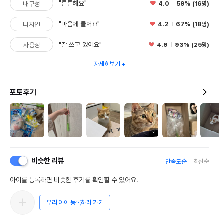
"튼튼해요"
4.0
59% (16명)
내구성
"마음에 들어요"
4.2
67% (18명)
디자인
"잘 쓰고 있어요"
4.9
93% (25명)
사용성
자세히보기
포토 후기
2
비슷한 리뷰
만족도순
최신순
아이를 등록하면 비슷한 후기를 확인할 수 있어요.
우리 아이 등록하러 가기