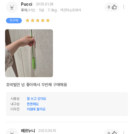
Pucci
2025.01.28
0
푸치
(수컷)
5살
7.3kg
엑조틱쇼트헤어
첫구매
호박벌만 넘 좋아해서 두번째 구매해용
사용성
잘 쓰고 있어요
내구성
튼튼해요
디자인
마음에 들어요
배르누나
2023.04.15
0