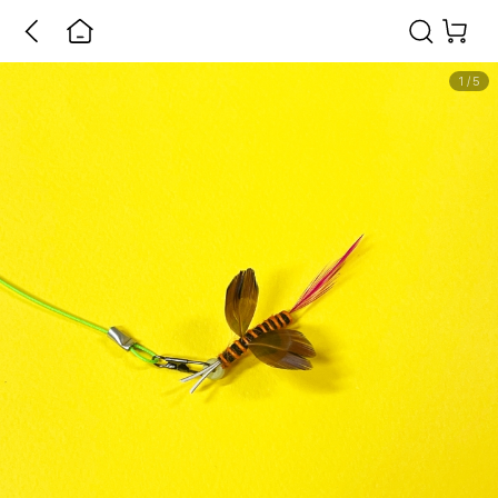
1
/
5