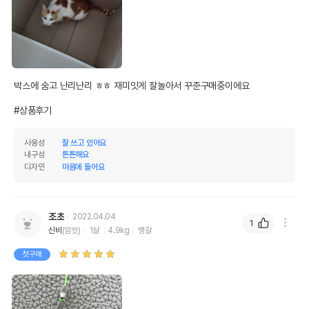
박스에 숨고 난리난리 ㅎㅎ 재미잇게 잘놀아서 꾸준구매중이에요

#상품후기
사용성
잘 쓰고 있어요
내구성
튼튼해요
디자인
마음에 들어요
조초
2022.04.04
1
신비
(암컷)
1살
4.9kg
뱅갈
첫구매