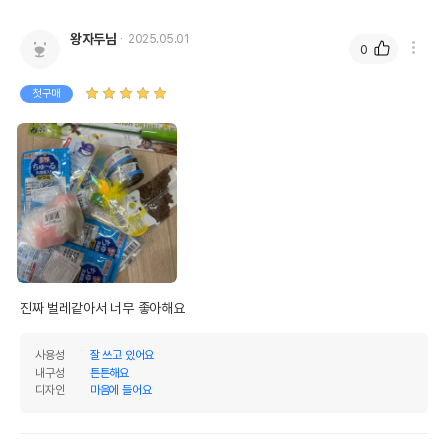
왕자두님
2025.05.01
0
첫구매
진짜 벌레같아서 너무 좋아해요
사용성
잘 쓰고 있어요
내구성
튼튼해요
디자인
마음에 들어요