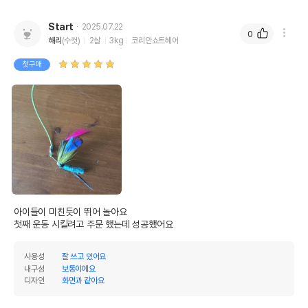
Start
2025.07.22
0
해리
(수컷)
2살
3kg
코리안쇼트헤어
첫구매
아이들이 미친듯이 뛰어 놀아요

첫째 운동 시킬려고 주문 했는데 성공했어요
사용성
잘 쓰고 있어요
내구성
보통이에요
디자인
화면과 같아요