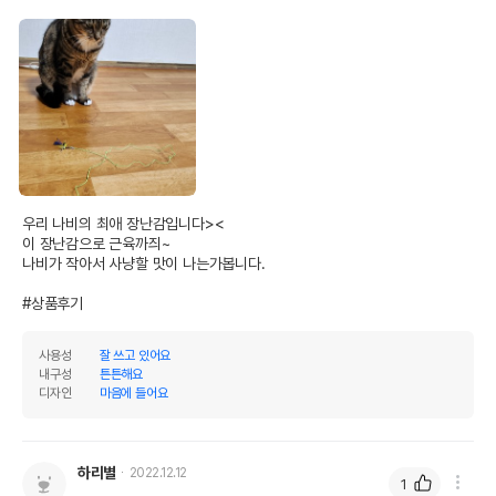
우리 나비의 최애 장난감입니다><

이 장난감으로 근육까즤~

나비가 작아서 사냥할 맛이 나는가봅니다.

#상품후기
사용성
잘 쓰고 있어요
내구성
튼튼해요
디자인
마음에 들어요
하리별
2022.12.12
1