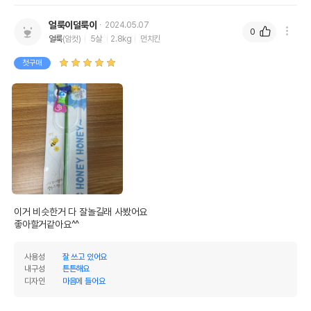
얼룩이덜룩이
2024.05.07
0
얼룩
(암컷)
5살
2.8kg
먼치킨
첫구매
이거 비슷한거 다 잘놀길래 사봤어요

좋아할거같아요^^
사용성
잘 쓰고 있어요
내구성
튼튼해요
디자인
마음에 들어요