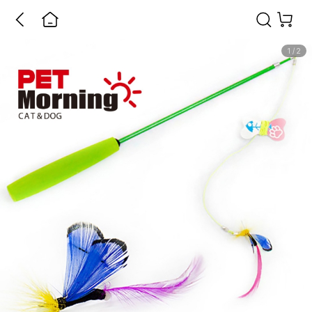
1
/
2