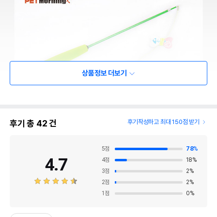
상품정보 더보기
후기 총
42
건
후기작성하고 최대 150점 받기
5
점
78
%
4.7
4
점
18
%
3
점
2
%
2
점
2
%
1
점
0
%