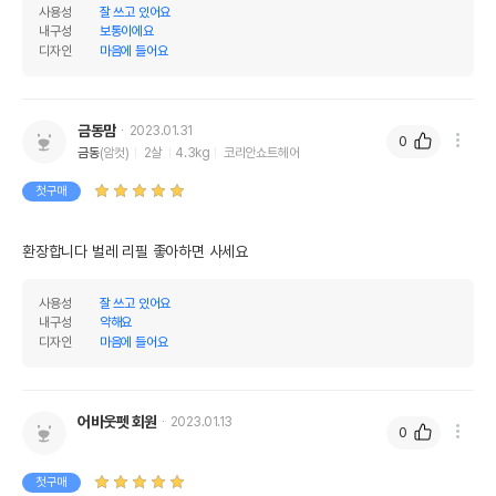
사용성
잘 쓰고 있어요
내구성
보통이에요
상품 필수 정보
디자인
마음에 들어요
펫모닝 캣피싱 허니허니 토이 땡벌 PMC-
품명 및 모델명
365
금동맘
2023.01.31
0
금동
(암컷)
2살
4.3kg
코리안쇼트헤어
법에 의한 인증,허가 등을
상세페이지 참조
받았음을 확인할수 있는
첫구매
경우 그에 대한 사항
제조국 또는 원산지
대한민국
환장합니다 벌레 리필 좋아하면 사세요 
제조자,수입품의 경우
펫모닝
수입자를 함께 표기
사용성
잘 쓰고 있어요
내구성
약해요
AS책임자와 전화번호
디자인
마음에 들어요
어바웃펫//1644-9601
또는 소비자상담 관련
전화번호
유통기한이 최소 2026.12.04이거나 그
어바웃펫 회원
2023.01.13
이후인 상품이 출고됩니다.
0
유통기한
단, 상품명에 유통기한 명시된 경우, 해당
유통기한을 따릅니다.
첫구매