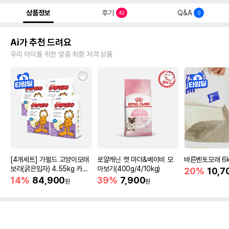
상품정보
후기
Q&A
42
0
Ai가 추천 드려요
우리 아이를 위한 맞춤 취향 저격 상품
[4개세트] 가필드 고양이모래
로얄캐닌 캣 마더&베이비 모
바른벤토모래 6
보라(굵은입자) 4.55kg 카사
아보기(400g/4/10kg)
20%
10,7
바모래
14%
84,900
39%
7,900
원
원