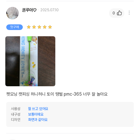
권루이♡
2025.07.10
0
첫구매
펫모닝 캣피싱 허니허니 토이 땡벌 pmc-365 너무 잘 놀아요
사용성
잘 쓰고 있어요
내구성
보통이에요
디자인
화면과 같아요