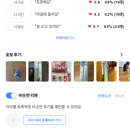
"튼튼해요"
3.8
48% (14명)
내구성
"마음에 들어요"
4.2
62% (18명)
디자인
"잘 쓰고 있어요"
4.7
83% (24명)
사용성
자세히보기
포토 후기
비슷한 리뷰
만족도순
최신순
아이를 등록하면 비슷한 후기를 확인할 수 있어요.
우리 아이 등록하러 가기