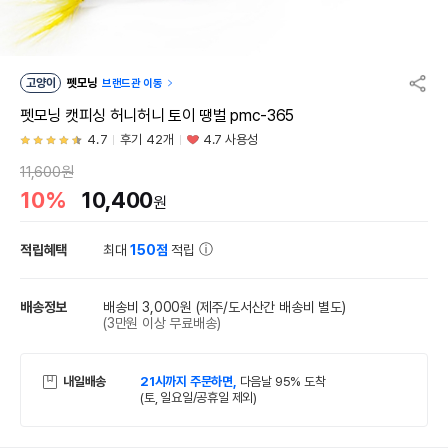
고양이
펫모닝
브랜드관 이동
펫모닝 캣피싱 허니허니 토이 땡벌 pmc-365
4.7
후기 42개
4.7 사용성
11,600원
10%
10,400
원
적립혜택
최대
150점
적립
배송정보
배송비 3,000원
(제주/도서산간 배송비 별도)
(3만원 이상 무료배송)
내일배송
21시까지 주문하면,
다음날 95% 도착
(토, 일요일/공휴일 제외)