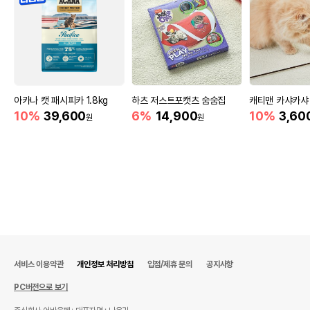
아카나 캣 패시피카 1.8kg
하츠 저스트포캣츠 숨숨집
캐티맨 카샤카샤
10%
39,600
6%
14,900
10%
3,60
원
원
서비스 이용약관
개인정보 처리방침
입점/제휴 문의
공지사항
PC버전으로 보기