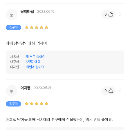
랑이마덜
2023.06.19
0
첫구매
최애 장난감인데 넘 약해여ㅠ
사용성
잘 쓰고 있어요
내구성
보통이에요
디자인
화면과 같아요
이지뽕
2023.05.21
0
첫구매
저희집 냥이들 최애 낚시대라 친구에게 선물했는데, 역시 반응 좋아요. 