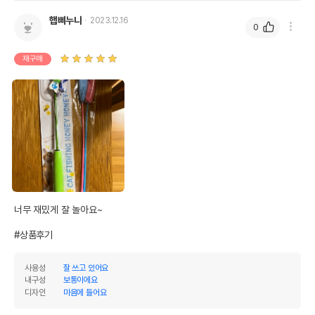
햅삐누나
2023.12.16
0
재구매
너무 재밌게 잘 놀아요~

#상품후기
사용성
잘 쓰고 있어요
내구성
보통이에요
디자인
마음에 들어요