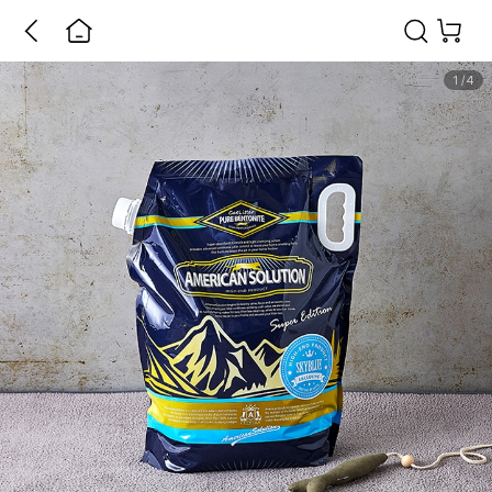
1
/
4