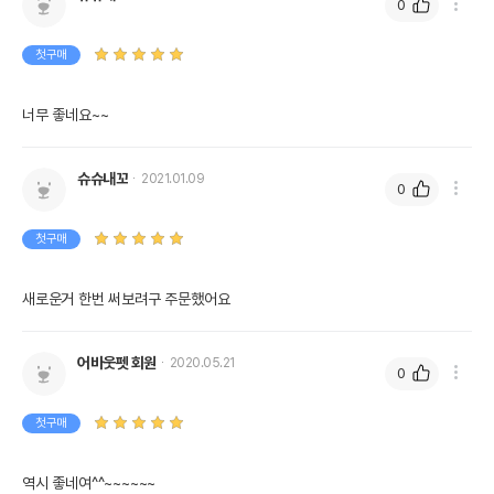
0
첫구매
너무 좋네요~~
슈슈내꼬
2021.01.09
0
첫구매
새로운거 한번 써보려구 주문했어요
어바웃펫 회원
2020.05.21
0
첫구매
역시 좋네여^^~~~~~~