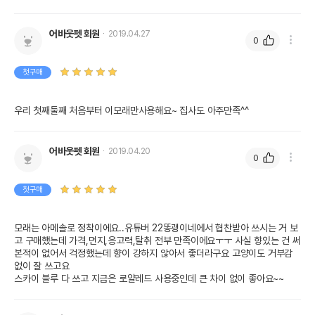
어바웃펫 회원
2019.04.27
0
첫구매
우리 첫째둘째 처음부터 이모래만사용해요~ 집사도 아주만족^^
어바웃펫 회원
2019.04.20
0
첫구매
모래는 아메솔로 정착이에요..유튜버 22똥괭이네에서 협찬받아 쓰시는 거 보
고 구매했는데 가격,먼지,응고력,탈취 전부 만족이에요ㅜㅜ 사실 향있는 건 써
본적이 없어서 걱정했는데 향이 강하지 않아서 좋더라구요 고양이도 거부감 
없이 잘 쓰고요

스카이 블루 다 쓰고 지금은 로얄레드 사용중인데 큰 차이 없이 좋아요~~