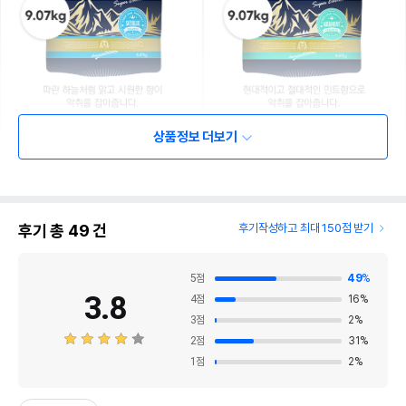
상품정보 더보기
후기 총
49
건
후기작성하고 최대 150점 받기
5
점
49
%
3.8
4
점
16
%
3
점
2
%
2
점
31
%
1
점
2
%