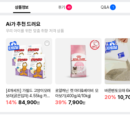
상품정보
후기
Q&A
49
1
Ai가 추천 드려요
우리 아이를 위한 맞춤 취향 저격 상품
[4개세트] 가필드 고양이모래
로얄캐닌 캣 마더&베이비 모
바른벤토모래 6
보라(굵은입자) 4.55kg 카사
아보기(400g/4/10kg)
20%
10,7
바모래
14%
84,900
39%
7,900
원
원