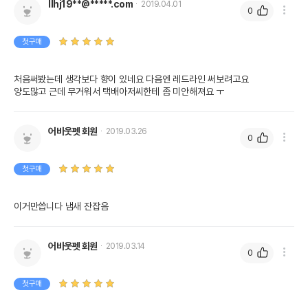
llhj19**@*****.com
2019.04.01
0
첫구매
처음써봤는데 생각보다 향이 있네요 다음엔 레드라인 써보려고요

양도많고 근데 무거워서 택배아저씨한테 좀 미안해져요 ㅜ 
어바웃펫 회원
2019.03.26
0
첫구매
이거만씁니다 냄새 잔잡음
어바웃펫 회원
2019.03.14
0
첫구매