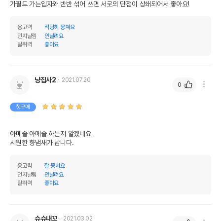
가필드 가는입자와 반반 섞어 쓰면 서로의 단점이 상쇄되어서 좋아요!
응고력
적당히 뭉쳐요
먼지날림
안날려요
탈취력
좋아요
냥집사2
2021.07.20
0
첫구매
아메솔 아메솔 하는지 알겠네요

시원한 향냄새가 납니다.
응고력
잘 뭉쳐요
먼지날림
안날려요
탈취력
좋아요
슈슈내꼬
2021.03.02