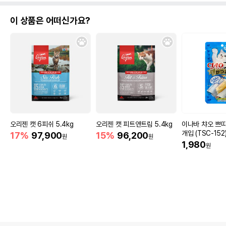
이 상품은 어떠신가요?
오리젠 캣 6피쉬 5.4kg
오리젠 캣 피트앤트림 5.4kg
이나바 챠오 쁘띠
개입 (TSC-152
17%
97,900
15%
96,200
원
원
1,980
원