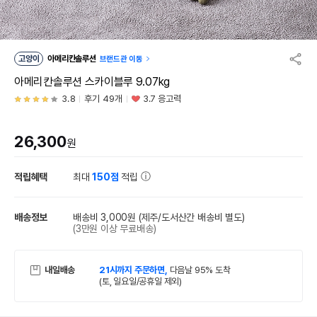
고양이
아메리칸솔루션
브랜드관 이동
아메리칸솔루션 스카이블루 9.07kg
3.8
후기 49개
3.7 응고력
26,300
원
적립혜택
최대
150점
적립
배송정보
배송비 3,000원
(제주/도서산간 배송비 별도)
(3만원 이상 무료배송)
내일배송
21시까지 주문하면,
다음날 95% 도착
(토, 일요일/공휴일 제외)