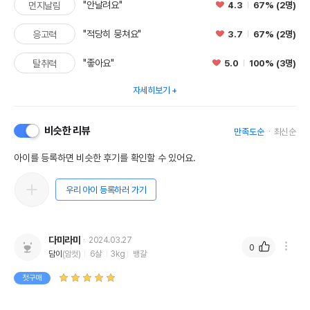
"안날려요"
4.3
67% (2명)
먼지날림
"적당히 뭉쳐요"
3.7
67% (2명)
응고력
"좋아요"
5.0
100% (3명)
탈취력
자세히보기
비슷한 리뷰
만족도순
최신순
아이를 등록하면 비슷한 후기를 확인할 수 있어요.
우리 아이 등록하러 가기
다미라미
2024.03.27
0
담이
(암컷)
6살
3kg
뱅갈
첫구매