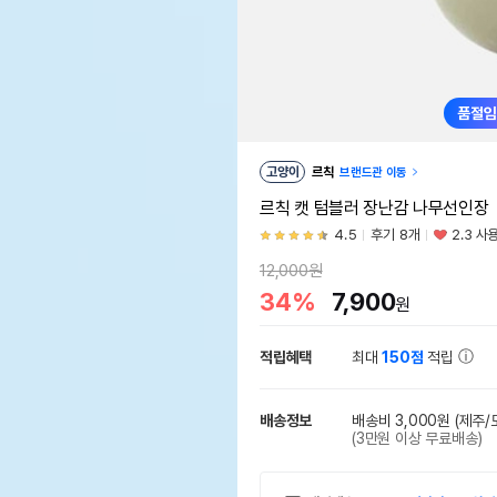
품절임
고양이
르칙
브랜드관 이동
르칙 캣 텀블러 장난감 나무선인장
4.5
후기 8개
2.3 사
12,000원
34%
7,900
원
적립혜택
최대
150점
적립
배송정보
배송비 3,000원
(제주/
(3만원 이상 무료배송)