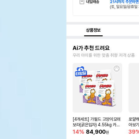
내일배송
21시까지 주문하면
(토, 일요일/공휴일 
상품정보
Ai가 추천 드려요
우리 아이를 위한 맞춤 취향 저격 상품
[4개세트] 가필드 고양이모래
로얄캐
보라(굵은입자) 4.55kg 카사
아보기(
바모래
14%
84,900
39
원