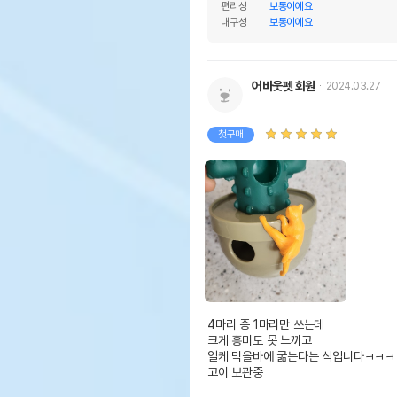
편리성
보통이에요
내구성
보통이에요
어바웃펫 회원
2024.03.27
첫구매
4마리 중 1마리만 쓰는데

크게 흥미도 못 느끼고

일케 먹을바에 굶는다는 식입니다ㅋㅋㅋ

고이 보관중
