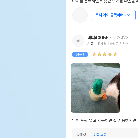
아이를 등록하면 비슷한 후기를 확인할 수
우리 아이 등록하러 가기
버디43056
2024.11.13
기유
11개월
하나뿐인믹스
첫구매
먹이 트릿 넣고 사용하면 잘 사용하지만 
사용성
가끔 써요