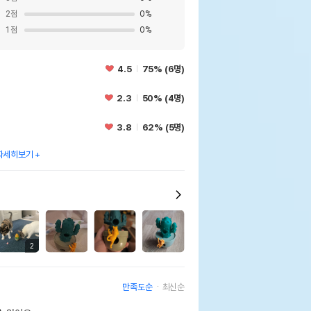
2
점
0
%
1
점
0
%
웃펫//1644-9601
기한이 최소 2026.12.04이거나 그 이후인
4.5
75% (6명)
이 출고됩니다.
 상품명에 유통기한 명시된 경우, 해당
2.3
50% (4명)
기한을 따릅니다.
3.8
62% (5명)
자세히보기
2
만족도순
최신순