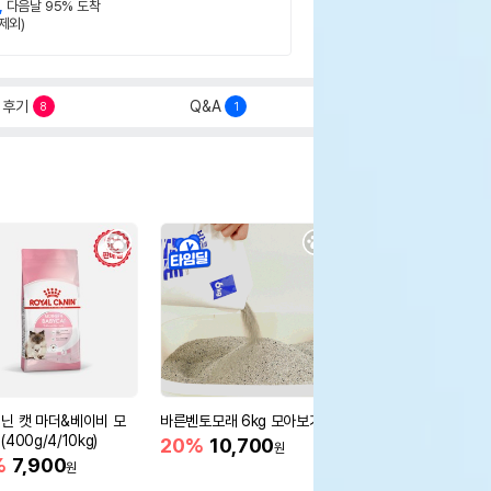
,
다음날 95% 도착
제외)
후기
Q&A
8
1
닌 캣 마더&베이비 모
바른벤토모래 6kg 모아보기
로얄캐닌 캣 인도어 4k
400g/4/10kg)
새 감소
20%
10,700
원
%
7,900
16%
55,000
원
원