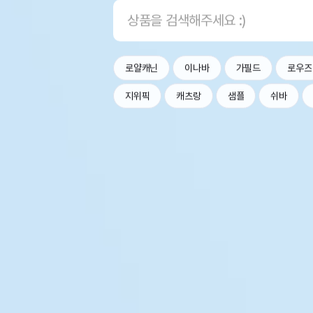
로얄캐닌
이나바
가필드
로우즈
지위픽
캐츠랑
샘플
쉬바