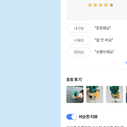
수입자를 함께 표기
AS책임자와 전화번호 또는
어바
소비자상담 관련 전화번호
유통
"튼튼해요"
내구성
상품
유통기한
단,
"잘 안 써요"
사용성
유통
"보통이에요"
편리성
포토 후기
비슷한 리뷰