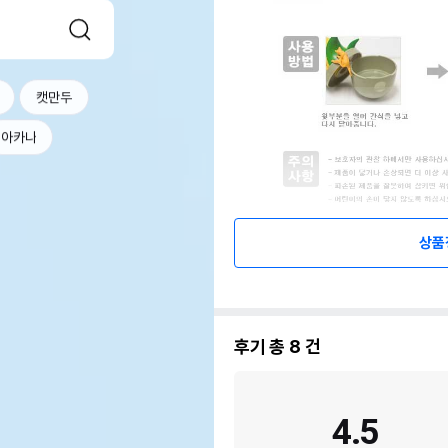
캣만두
아카나
상품
상품 필수 정보
품명 및 모델명
르칙
법에 의한 인증,허가 등을
후기 총
8
건
상세
받았음을 확인할수 있는 경우
그에 대한 사항
제조국 또는 원산지
중국
4.5
제조자,수입품의 경우
르칙