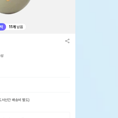
박
11개
남음
용성
도서산간 배송비 별도)