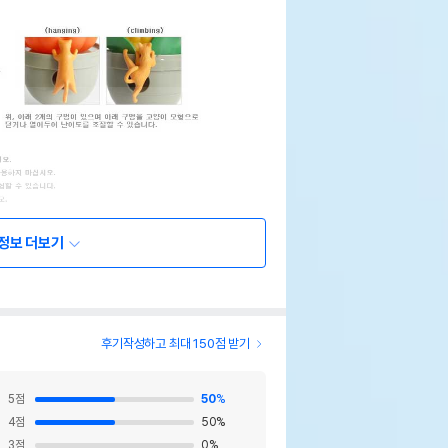
정보 더보기
 캣 텀블러 장난감 나무선인장
후기작성하고 최대 150점 받기
페이지 참조
5
점
50
%
4
점
50
%
//펫트코리아
3
점
0
%