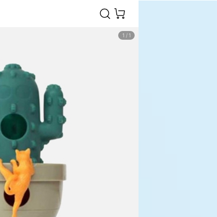
1
/
1