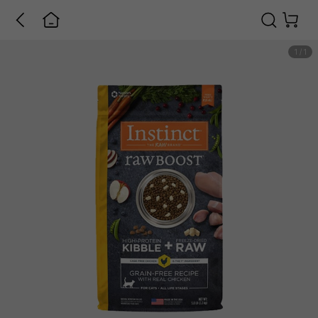
1
/
1