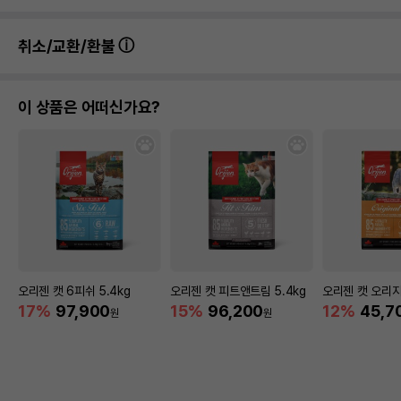
취소/교환/환불
이 상품은 어떠신가요?
오리젠 캣 6피쉬 5.4kg
오리젠 캣 피트앤트림 5.4kg
오리젠 캣 오리지널
17%
97,900
15%
96,200
12%
45,7
원
원