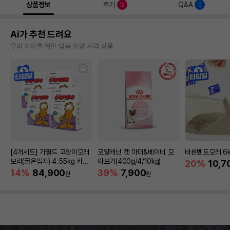
상품정보
후기
Q&A
12
0
Ai가 추천 드려요
우리 아이를 위한 맞춤 취향 저격 상품
[4개세트] 가필드 고양이모래
로얄캐닌 캣 마더&베이비 모
바른벤토모래 6
보라(굵은입자) 4.55kg 카사
아보기(400g/4/10kg)
20%
10,7
바모래
14%
84,900
39%
7,900
원
원