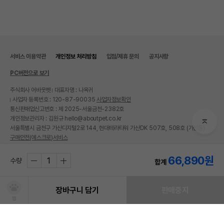
서비스 이용약관
개인정보 처리방침
입점/제휴 문의
공지사항
PC버전으로 보기
주식회사 어바웃펫
대표자명 : 나옥귀
사업자 등록번호 : 120-87-90035
사업자정보확인
통신판매업신고번호 : 제 2025-서울금천-2382호
개인정보관리자 : 김원규 hello@aboutpet.co.kr
서울특별시 금천구 가산디지털2로 144, 현대테라타워 가산DK 507호, 508호 (가산동)
구매안전(에스크로)서비스
© copyright (c) www.aboutpet.co.kr all rights reserved.
66,890
원
수량
합계
장바구니 담기
판매중지
찜
쿠폰보기
적립혜택
취소/ 교환/ 환불
유통기한 임박 상품
최저가 도전 상품