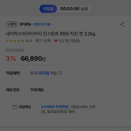
타임딜
00:00:00
남음
고양이
생식본능
브랜드관 이동
네이처스버라이어티 인스팅트 RBK 치킨 캣 2.2kg
4.4
후기 12개
5.0 맛(기호성)
69,000원
3%
66,890
원
적립혜택
최대
150점
적립
배송정보
무료배송
내일배송
21시까지 주문하면,
다음날 95% 도착
(토, 일요일/공휴일 제외)