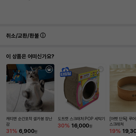
취소/교환/환불
이 상품은 어떠신가요?
캐티맨 순간포착 셀카봉 장난
도트캣 스크래처 POP 세탁기
[어펫 단독] 루
감
스크래쳐
30%
16,000
원
31%
6,900
19%
19,3
원