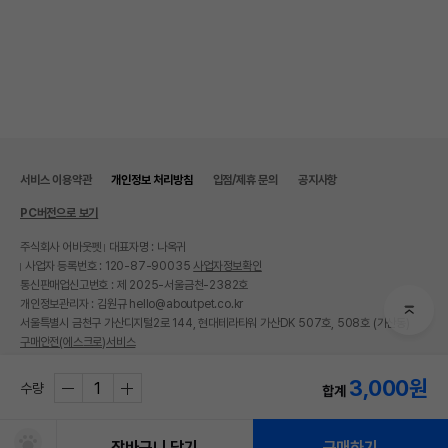
서비스 이용약관
개인정보 처리방침
입점/제휴 문의
공지사항
PC버전으로 보기
주식회사 어바웃펫
대표자명 : 나옥귀
사업자 등록번호 : 120-87-90035
사업자정보확인
상품 필수 정보
통신판매업신고번호 : 제 2025-서울금천-2382호
개인정보관리자 : 김원규 hello@aboutpet.co.kr
품명 및 모델명
펫모닝 라텍스 골프공 PMC-101
서울특별시 금천구 가산디지털2로 144, 현대테라타워 가산DK 507호, 508호 (가산동)
구매안전(에스크로)서비스
법에 의한 인증,허가 등을
상세페이지 참조
받았음을 확인할수 있는
© copyright (c) www.aboutpet.co.kr all rights reserved.
3,000
원
경우 그에 대한 사항
수량
합계
제조국 또는 원산지
대한민국
장바구니 담기
구매하기