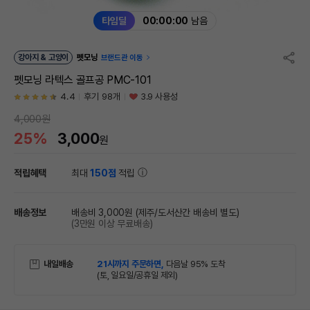
타임딜
00:00:00
남음
강아지 & 고양이
펫모닝
브랜드관 이동
펫모닝 라텍스 골프공 PMC-101
4.4
후기 98개
3.9 사용성
4,000원
25%
3,000
원
적립혜택
최대
150점
적립
배송정보
배송비 3,000원
(제주/도서산간 배송비 별도)
(3만원 이상 무료배송)
내일배송
21시까지 주문하면,
다음날 95% 도착
(토, 일요일/공휴일 제외)