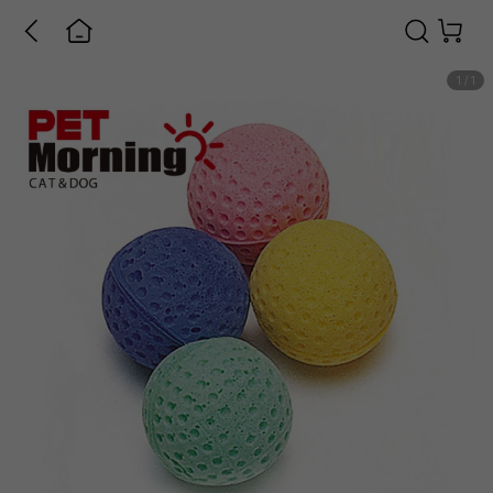
1
/
1