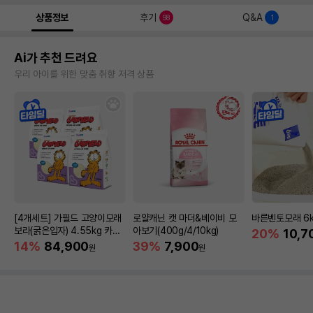
상품정보
후기
Q&A
98
1
Ai가 추천 드려요
우리 아이를 위한 맞춤 취향 저격 상품
[4개세트] 가필드 고양이모래
로얄캐닌 캣 마더&베이비 모
바른벤토모래 6
보라(굵은입자) 4.55kg 카사
아보기(400g/4/10kg)
20%
10,7
바모래
14%
84,900
39%
7,900
원
원