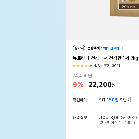
강아지
건강백서
브랜드관 이동
뉴트리나 건강백서 건강한 1세 2kg
4.3
후기 36개
24,400원
9%
22,200
원
적립혜택
최대
150점
적립
배송정보
배송비 3,000원
(제주/
(3만원 이상 무료배송)