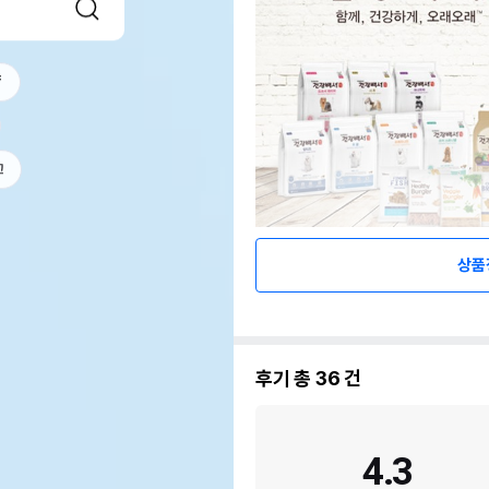
f
고
상품
후기 총
36
건
4.3