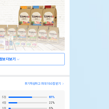
정보 더보기
후기작성하고 최대 150점 받기
5
점
61
%
4
점
22
%
3
점
6
%