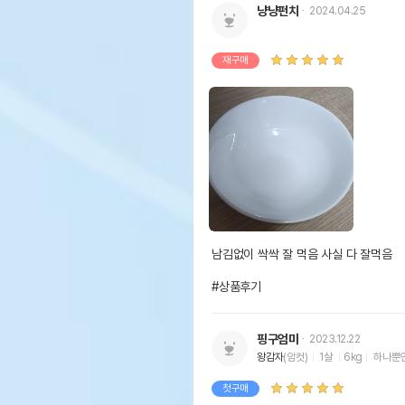
냥냥펀치
2024.04.25
재구매
남김없이 싹싹 잘 먹음 사실 다 잘먹음

#상품후기
핑구엄마
2023.12.22
왕감자
(암컷)
1살
6kg
하나뿐
첫구매