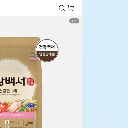
1
/
2