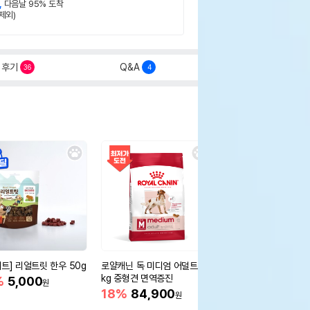
,
다음날 95% 도착
제외)
후기
Q&A
36
4
세트] 리얼트릿 한우 50g
로얄캐닌 독 미디엄 어덜트 10
오리젠 독 스몰브리드 4
kg 중형견 면역증진
%
5,000
15%
75,400
원
원
18%
84,900
원