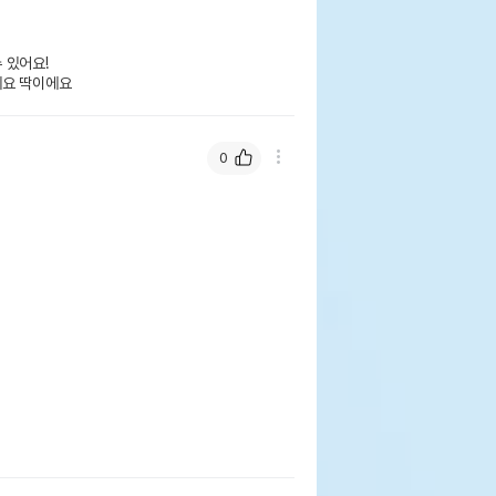
있어요! 

에요 딱이에요
0