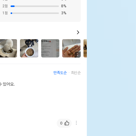
2
점
8
%
1
점
3
%
6
2
만족도순
최신순
 있어요.
0