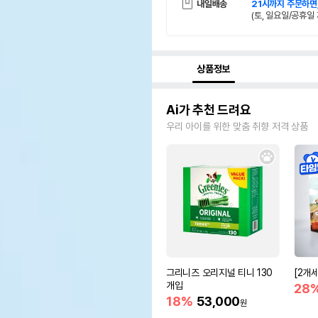
내일배송
21시까지 주문하면
(토, 일요일/공휴일 
상품정보
Ai가 추천 드려요
우리 아이를 위한 맞춤 취향 저격 상품
그리니즈 오리지널 티니 130
[2개
개입
28
18%
53,000
원