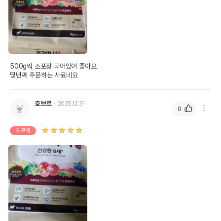
500g씩 소포장 되어있어 좋아요

몇년째 주문하는 사료네요
호브르
2025.12.31
0
재구매