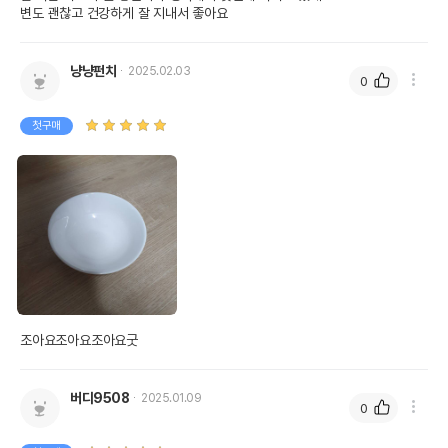
변도 괜찮고 건강하게 잘 지내서 좋아요
냥냥펀치
2025.02.03
0
첫구매
조아요조아요조아요굿
버디9508
2025.01.09
0