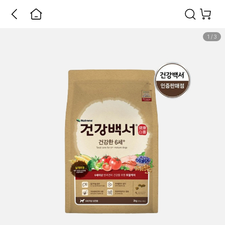
1
/
3