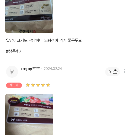
알갱이크기도 적당하니 노령견이 먹기 좋은듯요

#상품후기
enjoy****
2024.02.24
0
재구매