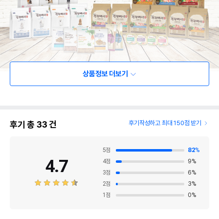
상품정보 더보기
후기 총
33
건
후기작성하고 최대 150점 받기
5
점
82
%
4.7
4
점
9
%
3
점
6
%
2
점
3
%
1
점
0
%