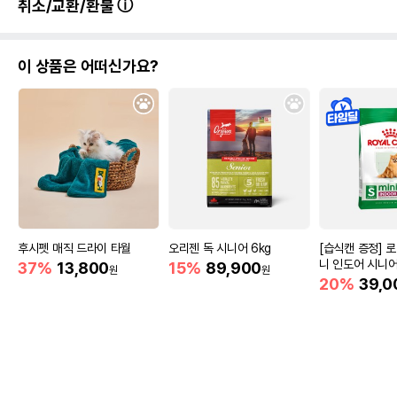
취소/교환/환불
이 상품은 어떠신가요?
후시펫 매직 드라이 타월
오리젠 독 시니어 6kg
[습식캔 증정] 
니 인도어 시니어
37%
13,800
15%
89,900
원
원
움
20%
39,0