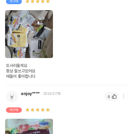
첫구매
또사러올게요

항상 잘쓰고있어요

애들이 좋아합니다
enjoy****
2024.07.18
0
재구매