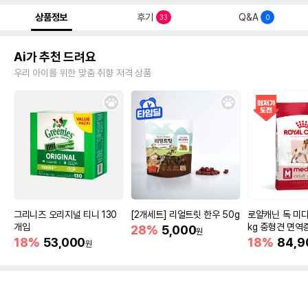
상품정보
후기
Q&A
33
0
Ai가 추천 드려요
우리 아이를 위한 맞춤 취향 저격 상품
그리니즈 오리지널 티니 130
[2개세트] 리얼트릿 한우 50g
로얄캐닌 독 미디
개입
kg 중형견 면역
28%
5,000
원
18%
53,000
18%
84,9
원