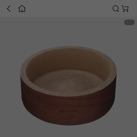
1
/
1