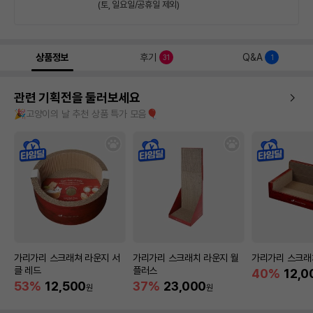
(토, 일요일/공휴일 제외)
상품정보
후기
Q&A
31
1
관련 기획전을 둘러보세요
🎉고양이의 날 추천 상품 특가 모음🎈
가리가리 스크래쳐 라운지 서
가리가리 스크래치 라운지 월
가리가리 스크래
클 레드
플러스
40%
12,0
53%
12,500
37%
23,000
원
원