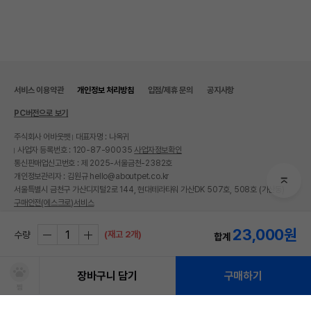
서비스 이용약관
개인정보 처리방침
입점/제휴 문의
공지사항
PC버전으로 보기
주식회사 어바웃펫
대표자명 : 나옥귀
사업자 등록번호 : 120-87-90035
사업자정보확인
통신판매업신고번호 : 제 2025-서울금천-2382호
개인정보관리자 : 김원규 hello@aboutpet.co.kr
서울특별시 금천구 가산디지털2로 144, 현대테라타워 가산DK 507호, 508호 (가산동)
구매안전(에스크로)서비스
© copyright (c) www.aboutpet.co.kr all rights reserved.
23,000
원
(재고 2개)
수량
합계
장바구니 담기
구매하기
찜