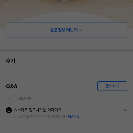
상품정보 더보기
후기
Q&A
문의하기
비밀글 제외
8.5키로 정도나가는 아가에요.
요정도 아가도 들어갈 수 있을까요
oobo**@*********
2017.09.01
답변완료
디어캣 캣타웨디라인 오래서 네번째 발판에 누움 발이 밖으로 나오는 사이즈거든요