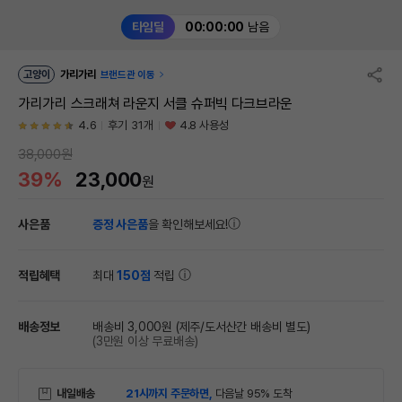
타임딜
00:00:00
남음
고양이
가리가리
브랜드관 이동
가리가리 스크래쳐 라운지 서클 슈퍼빅 다크브라운
4.6
후기 31개
4.8 사용성
38,000원
39%
23,000
원
사은품
증정 사은품
을 확인해보세요!
적립혜택
최대
150점
적립
배송정보
배송비 3,000원
(제주/도서산간 배송비 별도)
(3만원 이상 무료배송)
내일배송
21시까지 주문하면,
다음날 95% 도착