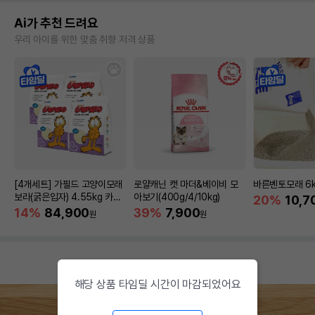
Ai가 추천 드려요
우리 아이를 위한 맞춤 취향 저격 상품
[4개세트] 가필드 고양이모래
로얄캐닌 캣 마더&베이비 모
바른벤토모래 6
보라(굵은입자) 4.55kg 카사
아보기(400g/4/10kg)
20%
10,7
바모래
14%
84,900
39%
7,900
원
원
해당 상품 타임딜 시간이 마감되었어요