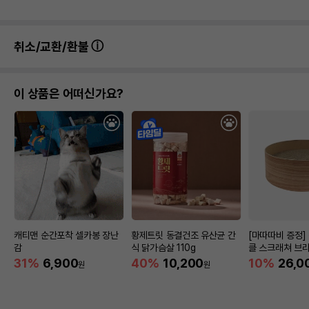
취소/교환/환불
이 상품은 어떠신가요?
캐티맨 순간포착 셀카봉 장난
황제트릿 동결건조 유산균 간
[마따따비 증정]
감
식 닭가슴살 110g
클 스크래쳐 브
31%
6,900
40%
10,200
10%
26,0
원
원