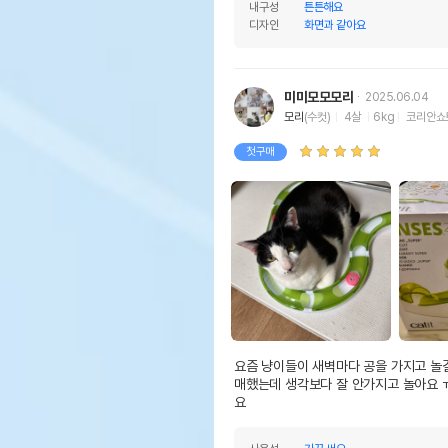
내구성
튼튼해요
디자인
화면과 같아요
미미모모모리
2025.06.04
모리
(수컷)
4살
6kg
코리안쇼
첫구매
요즘 냥이들이 새벽마다 공을 가지고 놀
매했는데 생각보다 잘 안가지고 놀아요 
요