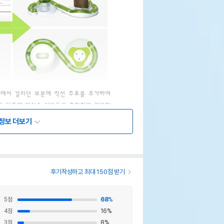
정보 더보기
후기작성하고 최대 150점 받기
5
점
68
%
4
점
16
%
3
점
8
%