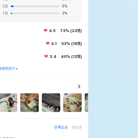
2
점
5
%
1
점
3
%
4.5
73% (22명)
4.1
53% (16명)
3.4
40% (12명)
자세히보기
1
3
4
2
만족도순
최신순