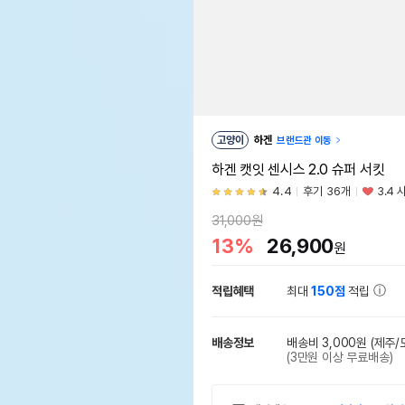
고양이
하겐
브랜드관 이동
하겐 캣잇 센시스 2.0 슈퍼 서킷
4.4
후기 36개
3.4 
31,000원
13%
26,900
원
적립혜택
최대
150점
적립
배송정보
배송비 3,000원
(제주/
(3만원 이상 무료배송)