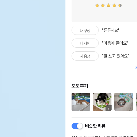
"튼튼해요"
내구성
"마음에 들어요"
디자인
"잘 쓰고 있어요"
사용성
포토 후기
2
비슷한 리뷰