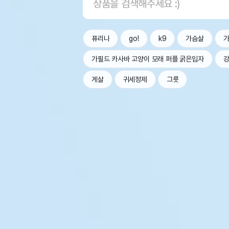
퓨리나
go!
k9
가슴살
가필드 카사바 고양이 모래 퍼플 굵은입자
강
게살
귀세정제
그릇