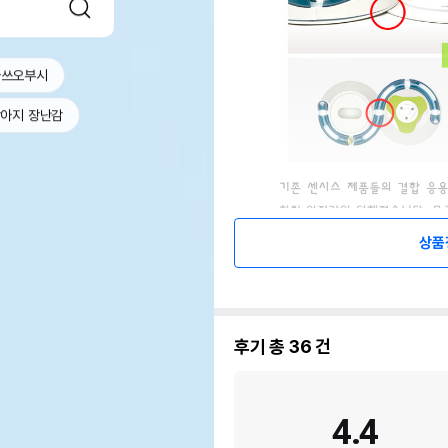
가쓰오부시
아지 장난감
상품
후기 총
36
건
4.4