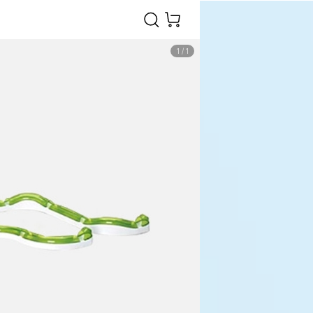
1
/
1