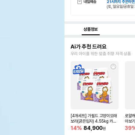
내일배송
21시까지 주문하면
(토, 일요일/공휴일 
상품정보
Ai가 추천 드려요
우리 아이를 위한 맞춤 취향 저격 상품
[4개세트] 가필드 고양이모래
로얄캐
보라(굵은입자) 4.55kg 카사
아보기(
바모래
14%
84,900
39
원