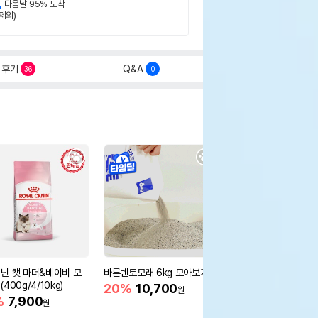
,
다음날 95% 도착
제외)
후기
Q&A
36
0
닌 캣 마더&베이비 모
바른벤토모래 6kg 모아보기
로얄캐닌 캣 인도어 4k
400g/4/10kg)
새 감소
20%
10,700
원
%
7,900
16%
55,000
원
원