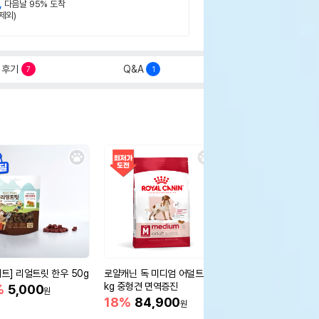
,
다음날 95% 도착
제외)
후기
Q&A
7
1
세트] 리얼트릿 한우 50g
로얄캐닌 독 미디엄 어덜트 10
오리젠 독 스몰브리드 4
kg 중형견 면역증진
%
5,000
15%
75,400
원
원
18%
84,900
원