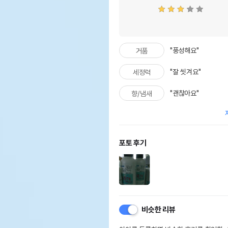
"풍성해요"
거품
"잘 씻겨요"
세정력
"괜찮아요"
향/냄새
포토 후기
비슷한 리뷰