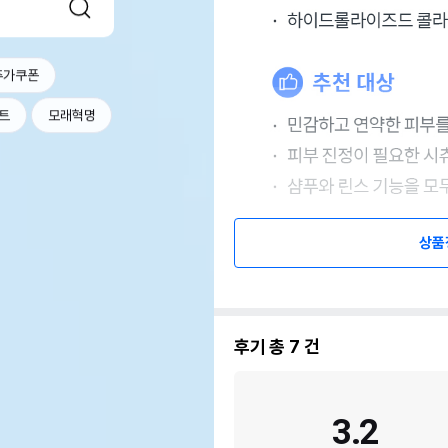
추가쿠폰
트
모래혁명
상품
후기 총
7
건
3.2