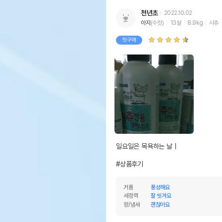
천년초
2022.10.02
아지
(수컷)
13살
8.9kg
시츄
첫구매
일요일은 목욕하는 날ㅣ

#상품후기
거품
풍성해요
세정력
잘 씻겨요
향/냄새
괜찮아요