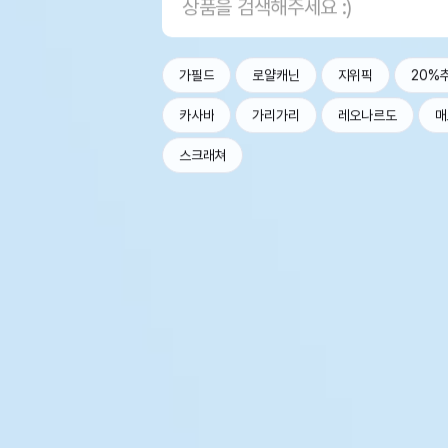
가필드
로얄캐닌
지위픽
20%
카사바
가리가리
레오나르도
매
스크래쳐