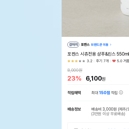
강아지
포켄스
브랜드관 이동
포켄스 시츄전용 샴푸&린스 550ml
3.2
후기 7개
5.0 거
8,000원
23%
6,100
원
적립혜택
최대
150점
적립
배송정보
배송비 3,000원
(제주/
(3만원 이상 무료배송)