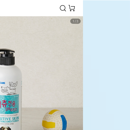
1
/
3