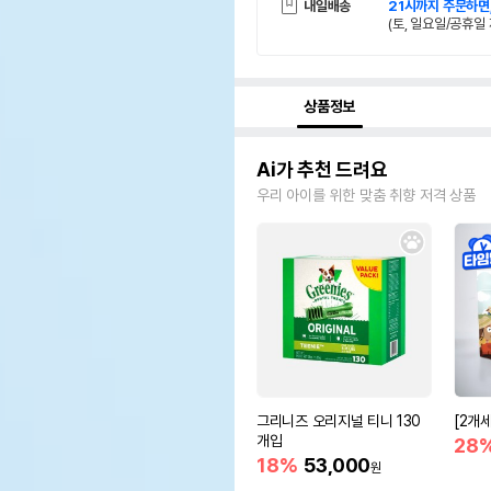
내일배송
21시까지 주문하면
(토, 일요일/공휴일 
상품정보
Ai가 추천 드려요
우리 아이를 위한 맞춤 취향 저격 상품
그리니즈 오리지널 티니 130
[2개
개입
28
18%
53,000
원