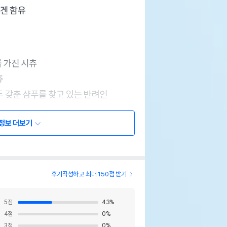
정보 더보기
후기작성하고 최대 150점 받기
5
점
43
%
4
점
0
%
3
점
0
%