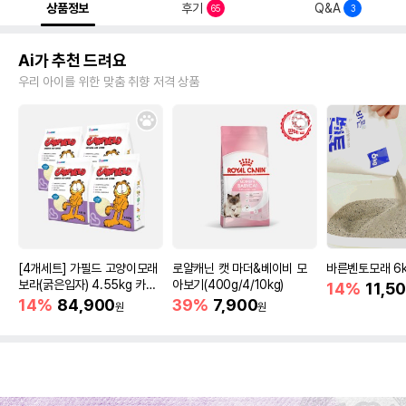
상품정보
후기
Q&A
65
3
Ai가 추천 드려요
우리 아이를 위한 맞춤 취향 저격 상품
[4개세트] 가필드 고양이모래
로얄캐닌 캣 마더&베이비 모
바른벤토모래 6
보라(굵은입자) 4.55kg 카사
아보기(400g/4/10kg)
14%
11,5
바모래
14%
84,900
39%
7,900
원
원