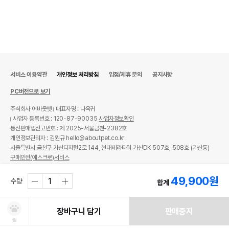
서비스 이용약관
개인정보 처리방침
입점/제휴 문의
공지사항
PC버전으로 보기
주식회사 어바웃펫
대표자명 : 나옥귀
사업자 등록번호 : 120-87-90035
사업자정보확인
통신판매업신고번호 : 제 2025-서울금천-2382호
개인정보관리자 : 김원규 hello@aboutpet.co.kr
서울특별시 금천구 가산디지털2로 144, 현대테라타워 가산DK 507호, 508호 (가산동)
구매안전(에스크로)서비스
© copyright (c) www.aboutpet.co.kr all rights reserved.
49,900
원
수량
합계
장바구니 담기
판매중지
찜