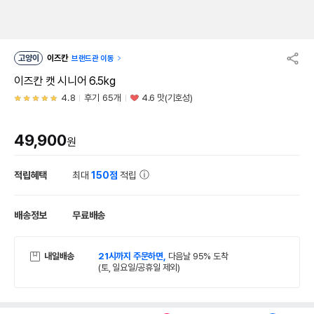
고양이
이즈칸
브랜드관 이동
이즈칸 캣 시니어 6.5kg
4.8
후기 65개
4.6 맛(기호성)
49,900
원
적립혜택
최대
150점
적립
배송정보
무료배송
내일배송
21시까지 주문하면,
다음날 95% 도착
(토, 일요일/공휴일 제외)