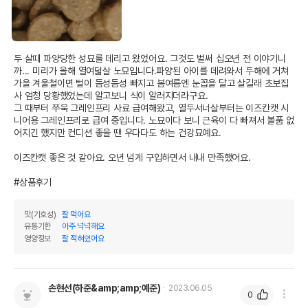
두 살때 파양당한 성묘를 데리고 왔었어요. 그것도 벌써 십오년 전 이야기니
까... 미리가 올해 열여덟살 노묘입니다.파양된 아이를 데려와서 두해에 거쳐 
가을 겨울철이면 털이 듬성듬성 빠지고 봄여름엔 눈꼽을 달고 살길래 초보집
사 엄청 당황했었는데 알고보니 식이 알러지더라구요.

그 때부터 쭈욱 그레인프리 사료 급여해왔고, 열두서너살부터는 이즈칸캣 시
니어용 그레인프리로 급여 중입니다. 노묘이다 보니 근육이 다 빠져서 볼품 없
어지긴 했지만 컨디션 좋을 땐 우다다도 하는 건강묘예요.

이즈칸캣 좋은 것 같아요. 오년 넘게 구입하면서 내내 만족했어요. 

#상품후기
맛(기호성)
잘 먹어요
유통기한
아주 넉넉해요
영양정보
잘 적혀있어요
손현선(하준&amp;amp;예준)
2023.06.05
0