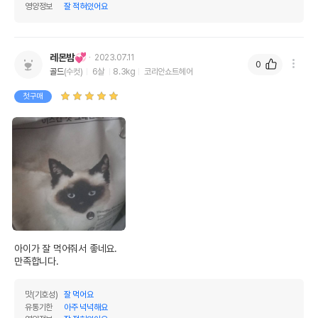
영양정보
잘 적혀있어요
레몬밤💞
2023.07.11
0
골드
(수컷)
6살
8.3kg
코리안쇼트헤어
첫구매
영양정보
제품표기함량
수분제외함량
조단백질
30%
33.33%
조지방
16%
17.78%
조섬유질
4.5%
5%
아이가 잘 먹어줘서 좋네요. 

조회분
8%
8.89%
만족합니다. 
칼슘
0.95%
1.06%
맛(기호성)
잘 먹어요
유통기한
아주 넉넉해요
인
0.8%
0.89%