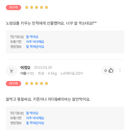
재구매
노령묘를 키우는 친척에게 선물했어요. 너무 잘 먹는대요!^^
맛(기호성)
잘 먹어요
유통기한
아주 넉넉해요
영양정보
잘 적혀있어요
이정오
2023.05.29
0
야를
(수컷)
15살
4.5kg
노르웨이숲고양이
재구매
잘먹고 똥잘싸요. 키튼이나 마더&베이비는 잘안먹어요. 
맛(기호성)
잘 먹어요
유통기한
아주 넉넉해요
영양정보
잘 적혀있어요