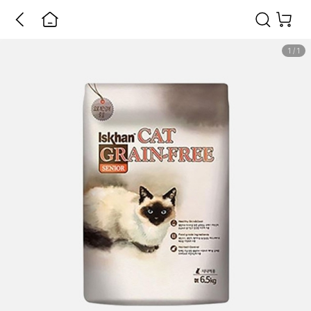
1
/
1