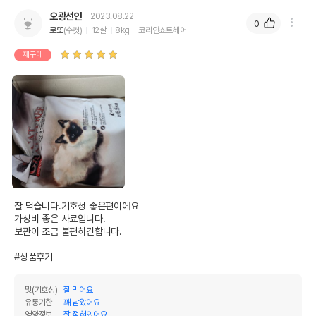
오광선인
2023.08.22
0
로또
(수컷)
12살
8kg
코리안쇼트헤어
재구매
잘 먹습니다.기호성 좋은편이에요

가성비 좋은 사료입니다.

보관이 조금 불편하긴합니다.

#상품후기
맛(기호성)
잘 먹어요
유통기한
꽤 남았어요
영양정보
잘 적혀있어요