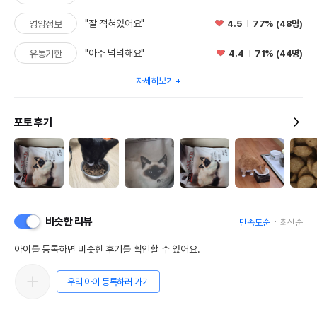
"잘 적혀있어요"
4.5
77% (48명)
영양정보
"아주 넉넉해요"
4.4
71% (44명)
유통기한
자세히보기
포토 후기
비슷한 리뷰
만족도순
최신순
아이를 등록하면 비슷한 후기를 확인할 수 있어요.
우리 아이 등록하러 가기