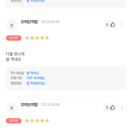
영양정보
잘 적혀있어요
오메가3
0%
0%
오메가6
0%
0%
꼬미단지맘
2023.06.28
0
수분
10%
탄수화물
35%
재구매
기타성분
다들 맛나게

잘 먹내요
상세 정보
맛(기호성)
잘 먹어요
유통기한
아주 넉넉해요
생닭고기,생연어,닭고기분,병아리콩,렌틸콩,고구
영양정보
잘 적혀있어요
마분말,오션피쉬분말,치킨오일,섬유소원,아마종
실,가수분해닭고기분말,피쉬오일,에센셜오일,DL
-메치오닌,타우린,염화칼륨,비타민A,비타민B1,
비타민B2,비타민B3,비타민B5,비타민B6,비타
원료구성
꼬미단지맘
2023.06.28
민B12,비타민C,비타민D3,비타민E,엽산,바이오
0
틴,철분,아연,망간,구리,칼슘,코발트,셀레늄,유기
태미네랄,L-라이신,베타카로틴,엔자임,프로바이
재구매
오틱스,허브제,프리바이오틱스,글루코사민,콘드
로이틴,유카추출물