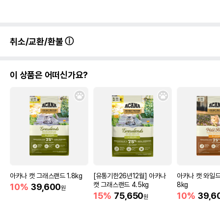
취소/교환/환불
이 상품은 어떠신가요?
아카나 캣 그래스랜드 1.8kg
[유통기한26년12월] 아카나
아카나 캣 와일드
캣 그래스랜드 4.5kg
8kg
10%
39,600
원
15%
75,650
10%
39,6
원