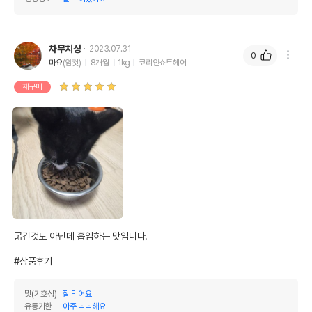
차무치상
2023.07.31
0
마요
(암컷)
8개월
1kg
코리안쇼트헤어
재구매
굶긴것도 아닌데 흡입하는 맛입니다.

#상품후기
맛(기호성)
잘 먹어요
유통기한
아주 넉넉해요