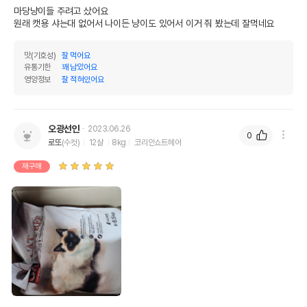
마당냥이들 주려고 샀어요

권장 연령
7년 이상
원래 캣용 샤는대 없어서 나이든 냥이도 있어서 이거 줘 봤는데 잘먹네요
* 브랜드사에서 제공한 정보로 모든 책임은 브랜드사에 있습니다.
* 해당 정보는 브랜드사 사정에 의해 일부 변경될 수 있습니다.
맛(기호성)
잘 먹어요
유통기한
꽤 남았어요
영양정보
잘 적혀있어요
상품 필수 정보
품명 및 모델명
이즈칸 캣 시니어 6.5kg
오광선인
2023.06.26
0
법에 의한 인증,허가 등을
로또
(수컷)
12살
8kg
코리안쇼트헤어
상세페이지 참조
받았음을 확인할수 있는
경우 그에 대한 사항
재구매
제조국 또는 원산지
대한민국
제조자,수입품의 경우
대한사료//해당사항없음
수입자를 함께 표기
AS책임자와 전화번호
어바웃펫//1644-9601
또는 소비자상담 관련
전화번호
유통기한이 최소 2026.12.07이거나 그