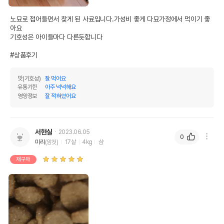
노묘로 접어들면서 찾게 된 사료입니다.가성비 좋게 다묘가정에서 먹이기 좋
아요

기호성은 아이들마다 다른듯합니다

#상품후기
맛(기호성)
잘 먹어요
유통기한
아주 넉넉해요
영양정보
잘 적혀있어요
서현실
2023.06.05
0
미리
(암컷)
17살
4kg
샴
재구매