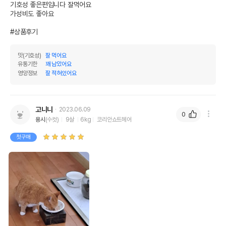
이후인 상품이 출고됩니다.
기호성 좋은편입니다 잘먹어요

유통기한
단, 상품명에 유통기한 명시된 경우, 해당
가성비도 좋아요

유통기한을 따릅니다.
#상품후기
맛(기호성)
잘 먹어요
유통기한
꽤 남았어요
영양정보
잘 적혀있어요
고니니
2023.06.09
0
용시
(수컷)
9살
6kg
코리안쇼트헤어
첫구매