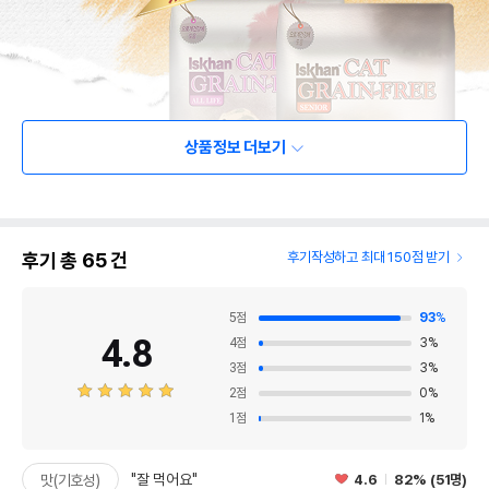
상품정보 더보기
후기 총
65
건
후기작성하고 최대 150점 받기
5
점
93
%
4.8
4
점
3
%
3
점
3
%
2
점
0
%
1
점
1
%
"잘 먹어요"
4.6
82% (51명)
맛(기호성)