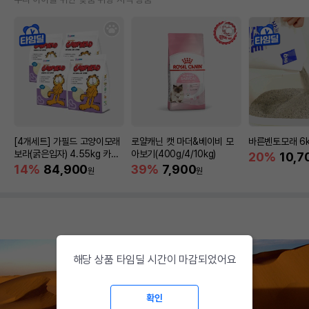
[4개세트] 가필드 고양이모래
로얄캐닌 캣 마더&베이비 모
바른벤토모래 6
보라(굵은입자) 4.55kg 카사
아보기(400g/4/10kg)
20%
10,7
바모래
14%
84,900
39%
7,900
원
원
해당 상품 타임딜 시간이 마감되었어요
확인