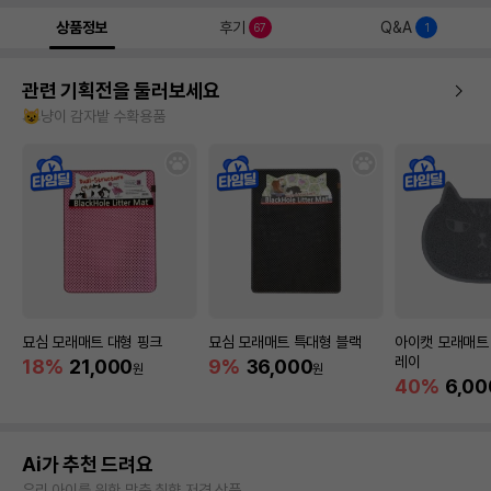
상품정보
후기
Q&A
67
1
관련 기획전을 둘러보세요
😺냥이 감자밭 수확용품
묘심 모래매트 대형 핑크
묘심 모래매트 특대형 블랙
아이캣 모래매트
레이
18%
21,000
9%
36,000
원
원
40%
6,00
Ai가 추천 드려요
우리 아이를 위한 맞춤 취향 저격 상품