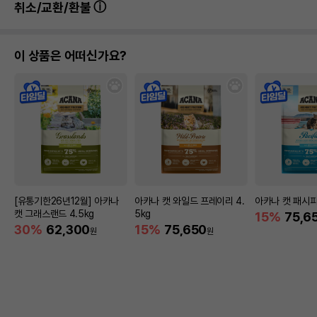
취소/교환/환불
이 상품은 어떠신가요?
[유통기한26년12월] 아카나
아카나 캣 와일드 프레이리 4.
아카나 캣 패시피카
캣 그래스랜드 4.5kg
5kg
15%
75,6
30%
62,300
15%
75,650
원
원