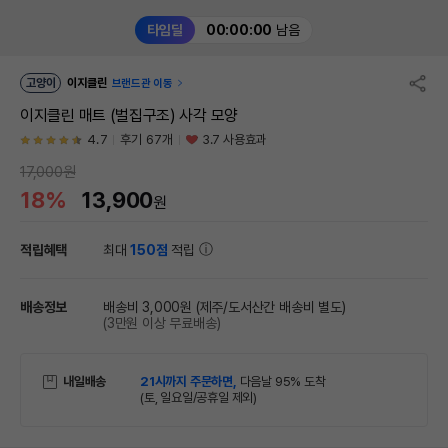
타임딜
00:00:00
남음
고양이
이지클린
브랜드관 이동
이지클린 매트 (벌집구조) 사각 모양
4.7
후기 67개
3.7 사용효과
17,000원
18%
13,900
원
적립혜택
최대
150점
적립
배송정보
배송비 3,000원
(제주/도서산간 배송비 별도)
(3만원 이상 무료배송)
내일배송
21시까지 주문하면,
다음날 95% 도착
(토, 일요일/공휴일 제외)