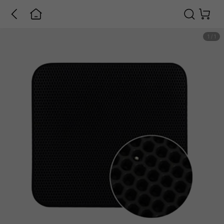
1
/
1