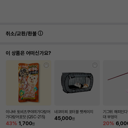
취소/교환/환불
이 상품은 어떠신가요?
이나바 토비츠쿠야끼가다랑어
네코이찌 포터블 펫케이지
기그위 해피인디
가다랑어포맛 (QSC-215)
대 부엉이
45,000
원
43%
1,700
20%
6,00
원