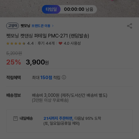
타임딜
00:00:00
남음
고양이
펫모닝
브랜드관 이동
펫모닝 캣댄싱 퍼테일 PMC-271 (랜덤발송)
4.4
후기 44개
4.0 사용성
5,200원
25%
3,900
원
적립혜택
최대
150점
적립
배송정보
배송비 3,000원
(제주/도서산간 배송비 별도)
(3만원 이상 무료배송)
내일배송
21시까지 주문하면,
다음날 95% 도착
(토, 일요일/공휴일 제외)