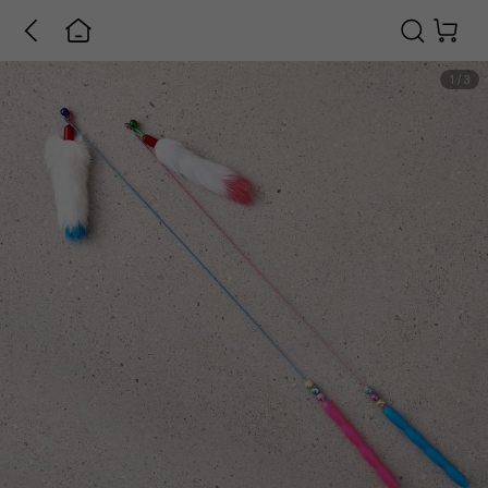
1
/
3