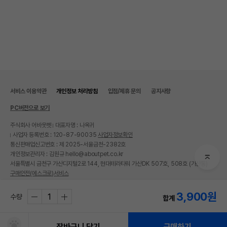
서비스 이용약관
개인정보 처리방침
입점/제휴 문의
공지사항
PC버전으로 보기
주식회사 어바웃펫
대표자명 : 나옥귀
사업자 등록번호 : 120-87-90035
사업자정보확인
통신판매업신고번호 : 제 2025-서울금천-2382호
개인정보관리자 : 김원규 hello@aboutpet.co.kr
서울특별시 금천구 가산디지털2로 144, 현대테라타워 가산DK 507호, 508호 (가산동)
구매안전(에스크로)서비스
© copyright (c) www.aboutpet.co.kr all rights reserved.
3,900
원
수량
합계
장바구니 담기
구매하기