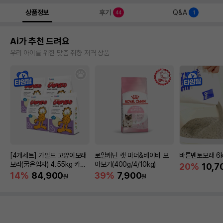
상품정보
후기
Q&A
44
1
Ai가 추천 드려요
우리 아이를 위한 맞춤 취향 저격 상품
[4개세트] 가필드 고양이모래
로얄캐닌 캣 마더&베이비 모
바른벤토모래 6
보라(굵은입자) 4.55kg 카사
아보기(400g/4/10kg)
20%
10,7
바모래
14%
84,900
39%
7,900
원
원