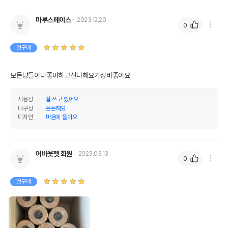
마루스페이스
2023.12.20
0
첫구매
모든냥들이다좋아하고신나해요가성비좋아요
사용성
잘 쓰고 있어요
내구성
튼튼해요
디자인
마음에 들어요
어바웃펫 회원
2023.03.13
0
첫구매