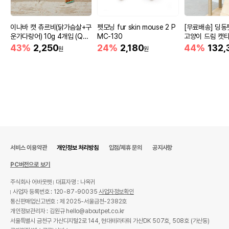
이나바 캣 츄르비(닭가슴살+구
펫모닝 fur skin mouse 2 P
[무료배송] 딩동
운가다랑어) 10g 4개입 (QS
MC-130
고양이 드림 캣
C-273)
43%
2,250
24%
2,180
44%
132,
원
원
서비스 이용약관
개인정보 처리방침
입점/제휴 문의
공지사항
PC버전으로 보기
주식회사 어바웃펫
대표자명 : 나옥귀
사업자 등록번호 : 120-87-90035
사업자정보확인
통신판매업신고번호 : 제 2025-서울금천-2382호
개인정보관리자 : 김원규 hello@aboutpet.co.kr
서울특별시 금천구 가산디지털2로 144, 현대테라타워 가산DK 507호, 508호 (가산동)