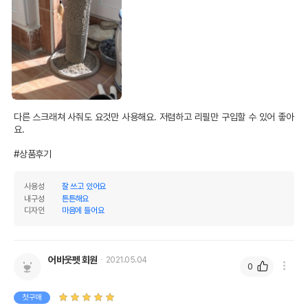
유통기한이 최소 2026.12.04이거나 그
이후인 상품이 출고됩니다.
유통기한
단, 상품명에 유통기한 명시된 경우, 해당
유통기한을 따릅니다.
다른 스크래쳐 사줘도 요것만 사용해요. 저렴하고 리필만 구입할 수 있어 좋아
요.

#상품후기
사용성
잘 쓰고 있어요
내구성
튼튼해요
디자인
마음에 들어요
어바웃펫 회원
2021.05.04
0
첫구매