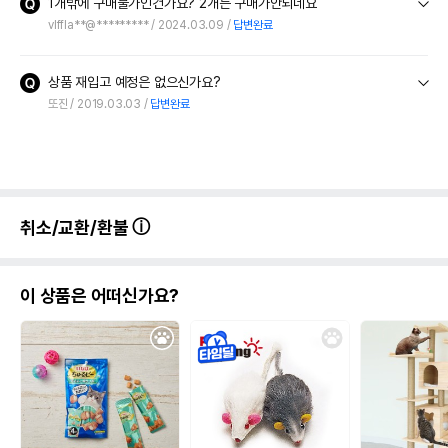
1개밖에 구매불가인건가요? 2개는 구매가안되네요
vlffla**@*********
2024.03.09
답변완료
상품 재입고 예정은 없으신가요?
또진
2019.03.03
답변완료
취소/교환/환불
이 상품은 어떠신가요?