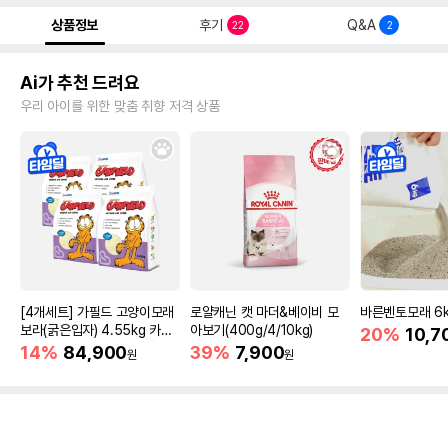
상품정보
후기
Q&A
22
2
Ai가 추천 드려요
우리 아이를 위한 맞춤 취향 저격 상품
[4개세트] 가필드 고양이모래
로얄캐닌 캣 마더&베이비 모
바른벤토모래 6
보라(굵은입자) 4.55kg 카사
아보기(400g/4/10kg)
20%
10,7
바모래
14%
84,900
39%
7,900
원
원