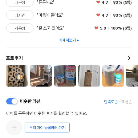
"튼튼해요"
4.7
83% (5명)
내구성
"마음에 들어요"
4.7
83% (5명)
디자인
"잘 쓰고 있어요"
5.0
100% (6명)
사용성
자세히보기
포토 후기
비슷한 리뷰
만족도순
최신순
아이를 등록하면 비슷한 후기를 확인할 수 있어요.
우리 아이 등록하러 가기