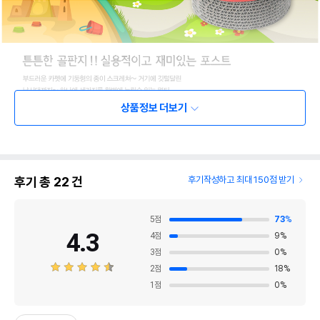
상품정보 더보기
후기 총
22
건
후기작성하고 최대 150점 받기
5
점
73
%
4.3
4
점
9
%
3
점
0
%
2
점
18
%
1
점
0
%