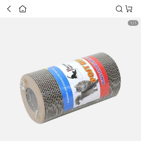
1
/
1