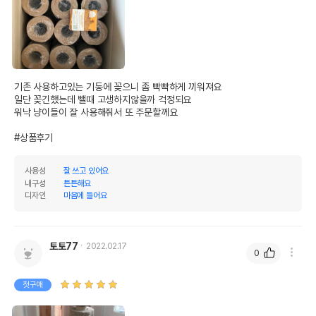
기존 사용하고있는 기둥에 꽂으니 좀 빡빡하게 끼워져요

일단 꽂긴했는데 뺄때 고생하지않을까 걱정되요

상품 필수 정보
워낙 냥이들이 잘 사용해줘서 또 주문할께요

품명 및 모델명
닥터페이퍼 써클포스트 스크래쳐 리필
#상품후기
법에 의한 인증,허가 등을
상세페이지 참조
받았음을 확인할수 있는
사용성
잘 쓰고 있어요
경우 그에 대한 사항
내구성
튼튼해요
디자인
마음에 들어요
제조국 또는 원산지
중국
제조자,수입품의 경우
(주) 그린펫//해당사항없음
수입자를 함께 표기
토토77
2022.02.17
0
AS책임자와 전화번호
어바웃펫//1644-9601
또는 소비자상담 관련
첫구매
전화번호