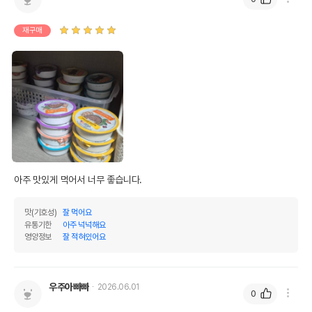
재구매
아주 맛있게 먹어서 너무 좋습니다.
맛(기호성)
잘 먹어요
유통기한
아주 넉넉해요
영양정보
잘 적혀있어요
우주아빠빠
2026.06.01
0