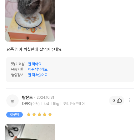
수입자를 함께 표기
AS책임자와 전화번호
어바웃펫//1644-9601
또는 소비자상담 관련
전화번호
유통기한이 최소 2026.12.06이거나 그
이후인 상품이 출고됩니다.
유통기한
단, 상품명에 유통기한 명시된 경우, 해당
요즘 입이 까칠한데 잘먹어주네요
유통기한을 따릅니다.
맛(기호성)
잘 먹어요
유통기한
아주 넉넉해요
영양정보
잘 적혀있어요
땅몬드
2024.10.31
0
대장이
(수컷)
4살
5kg
코리안쇼트헤어
첫구매