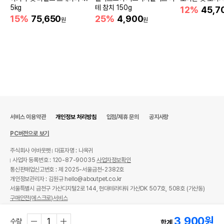
5kg
테 참치 150g
12%
45,7
15%
75,650
25%
4,900
원
원
서비스 이용약관
개인정보 처리방침
입점/제휴 문의
공지사항
PC버전으로 보기
주식회사 어바웃펫
대표자명 : 나옥귀
사업자 등록번호 : 120-87-90035
사업자정보확인
통신판매업신고번호 : 제 2025-서울금천-2382호
개인정보관리자 : 김원규 hello@aboutpet.co.kr
서울특별시 금천구 가산디지털2로 144, 현대테라타워 가산DK 507호, 508호 (가산동)
구매안전(에스크로)서비스
© copyright (c) www.aboutpet.co.kr all rights reserved.
3,900
원
수량
합계