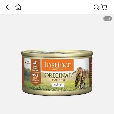
1
/
1