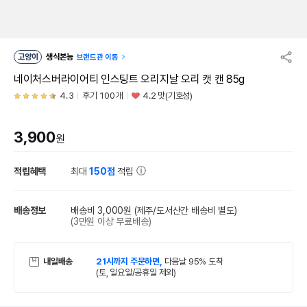
고양이
생식본능
브랜드관 이동
네이처스버라이어티 인스팅트 오리지날 오리 캣 캔 85g
4.3
후기 100개
4.2 맛(기호성)
3,900
원
적립혜택
최대
150점
적립
배송정보
배송비 3,000원
(제주/도서산간 배송비 별도)
(3만원 이상 무료배송)
내일배송
21시까지 주문하면,
다음날 95% 도착
(토, 일요일/공휴일 제외)