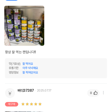
조섬유질
3%
13.64%
조회분
4%
18.18%
칼슘
0.1%
0.45%
인
0.05%
0.23%
오메가3
0.2%
0.91%
오메가6
1%
4.55%
항상 잘 먹는 캔입니다!!
수분
78%
맛(기호성)
잘 먹어요
탄수화물
0%
유통기한
아주 넉넉해요
영양정보
잘 적혀있어요
기타성분
상세 정보
버디37387
2025.07.17
0
오리고기,칠면조간,오리육수,몬모릴로나이트점
토,완두콩,염화칼륨,당근,소금,염화콜린,멘헤이
재구매
든생선오일(혼합토코페롤보존),아티초크,크랜베