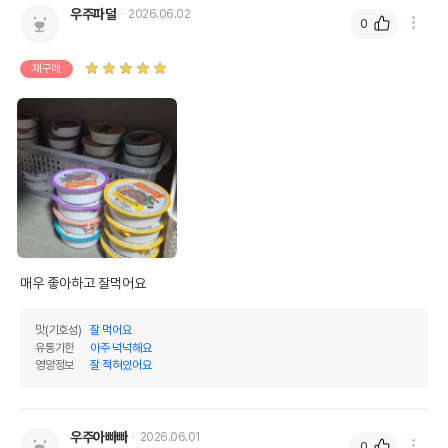
우주파덜
2026.06.02
0
재구매
매우 좋아하고 잘먹어요
맛(기호성)
잘 먹어요
유통기한
아주 넉넉해요
영양정보
잘 적혀있어요
우주아빠빠
2026.06.01
0