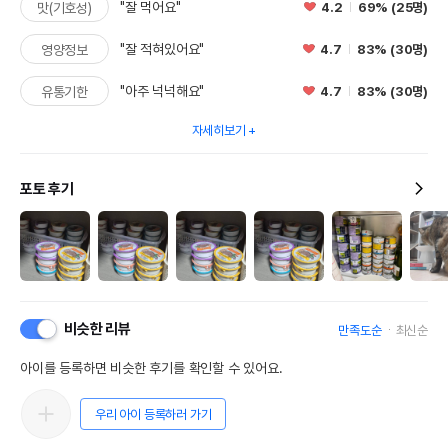
"잘 먹어요"
4.2
69% (25명)
맛(기호성)
"잘 적혀있어요"
4.7
83% (30명)
영양정보
"아주 넉넉해요"
4.7
83% (30명)
유통기한
자세히보기
포토 후기
비슷한 리뷰
만족도순
최신순
아이를 등록하면 비슷한 후기를 확인할 수 있어요.
우리 아이 등록하러 가기