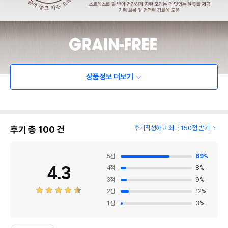
상품정보 더보기
후기 총
100
건
후기작성하고 최대 150점 받기
5
점
69
%
4.3
4
점
8
%
3
점
9
%
2
점
12
%
1
점
3
%