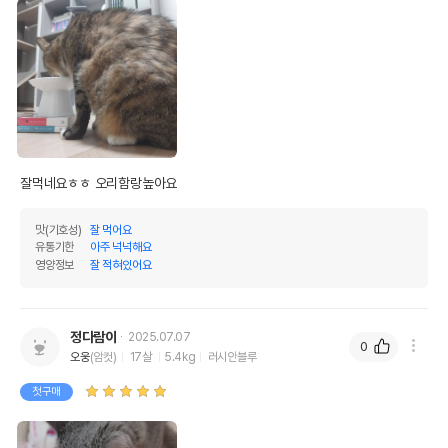
원료구성
리,호박,토마토,블루베리,브로콜리,양배추,케일,
파슬리,빻은 아마씨,미네랄(철단백질화합물, 아
연단백질화합물 외),비타민(비타민E보충물, 티아
민질산염 외),타우린,L-아스코르빌-2-폴리인산
제품 타입
캔
권장 연령
모든연령
* 브랜드사에서 제공한 정보로 모든 책임은 브랜드사에 있습니다.
잘먹네요ㅎㅎ 오리함랑높아요
* 해당 정보는 브랜드사 사정에 의해 일부 변경될 수 있습니다.
맛(기호성)
잘 먹어요
상품 필수 정보
유통기한
아주 넉넉해요
영양정보
잘 적혀있어요
네이처스버라이어티 인스팅트 오리 캣 캔
품명 및 모델명
85g
법에 의한 인증,허가 등을
정다람이
2025.07.07
0
상세페이지 참조
받았음을 확인할수 있는
오웅
(암컷)
17살
5.4kg
러시안블루
경우 그에 대한 사항
첫구매
제조국 또는 원산지
태국
제조자,수입품의 경우
NATURESVARIETY