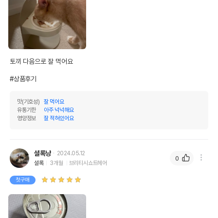
토끼 다음으로 잘 먹어요

#상품후기
맛(기호성)
잘 먹어요
유통기한
아주 넉넉해요
영양정보
잘 적혀있어요
셜록냥
2024.05.12
0
셜록
3개월
브리티시쇼트헤어
첫구매