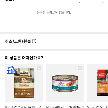
등록된 문의글이 없습니다.
취소/교환/환불
이 상품은 어떠신가요?
아카나 캣 와일드 프레이리 4.
웰니스코어 시그니쳐셀렉트 파
오리젠 캣 오리지널