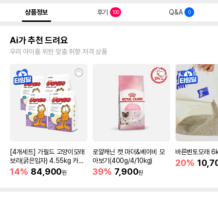
상품정보
후기
Q&A
100
0
Ai가 추천 드려요
우리 아이를 위한 맞춤 취향 저격 상품
[4개세트] 가필드 고양이모래
로얄캐닌 캣 마더&베이비 모
바른벤토모래 6
보라(굵은입자) 4.55kg 카사
아보기(400g/4/10kg)
20%
10,7
바모래
14%
84,900
39%
7,900
원
원