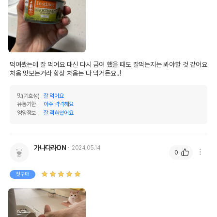
먹여봤는데 잘 먹어요 대신 다시 급여 했을 때도 잘먹는지는 봐야할 것 같어요 
처음 맛보는거라 항상 처음는 다 먹거든요..!
맛(기호성)
잘 먹어요
유통기한
아주 넉넉해요
영양정보
잘 적혀있어요
가나다라ON
2024.05.14
0
첫구매