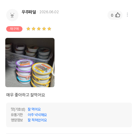
우주파덜
2026.06.02
0
재구매
매우 좋아하고 잘먹어요
맛(기호성)
잘 먹어요
유통기한
아주 넉넉해요
영양정보
잘 적혀있어요