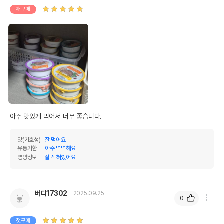
재구매
아주 맛있게 먹어서 너무 좋습니다.
맛(기호성)
잘 먹어요
유통기한
아주 넉넉해요
영양정보
영양정보
잘 적혀있어요
제품표기함량
수분제외함량
조단백질
11.5%
52.27%
버디17302
2025.09.25
0
조지방
7%
31.82%
첫구매