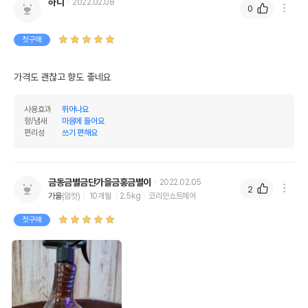
하니
2022.02.08
0
첫구매
가격도 괜찮고 향도 좋네요
사용효과
뛰어나요
향/냄새
마음에 들어요
편리성
쓰기 편해요
금동금별금단가을금홍금별이
2022.02.05
2
가을
(암컷)
10개월
2.5kg
코리안쇼트헤어
첫구매