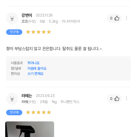
강변이
2023.11.28
0
코코
(수컷)
9살
5.2kg
미니어처핀셔
첫구매
향이 부담스럽지 않고 은은합니다. 탈취도 물론 잘 됩니다.~
사용효과
뛰어나요
향/냄새
마음에 들어요
편리성
쓰기 편해요
라떼는
2023.09.23
0
라떼
(수컷)
2개월
1kg
하나뿐인 믹스
첫구매