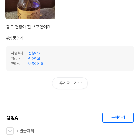
향도 괜챻아 잘 쓰고있어요

#상품후기
사용효과
괜찮아요
향/냄새
괜찮아요
편리성
보통이에요
후기 더보기
Q&A
문의하기
비밀글 제외