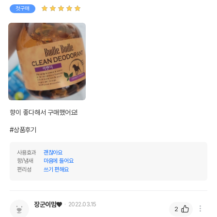
유통기한
단, 상품명에 유통기한 명시된 경우, 해당
첫구매
유통기한을 따릅니다.
향이 좋다해서 구매했어요!

#상품후기
사용효과
괜찮아요
향/냄새
마음에 들어요
편리성
쓰기 편해요
장군이맘♥
2022.03.15
2