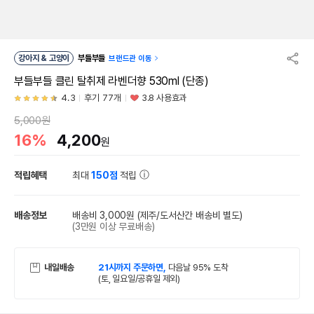
강아지 & 고양이
부들부들
브랜드관 이동
부들부들 클린 탈취제 라벤더향 530ml (단종)
4.3
후기 77개
3.8 사용효과
5,000원
16%
4,200
원
적립혜택
최대
150점
적립
배송정보
배송비 3,000원
(제주/도서산간 배송비 별도)
(3만원 이상 무료배송)
내일배송
21시까지 주문하면,
다음날 95% 도착
(토, 일요일/공휴일 제외)