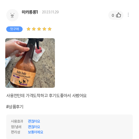
마카롱롱1
2023.11.29
0
첫구매
사용전인데 가격도착하고 후기도좋아서 사봤어요

#상품후기
사용효과
괜찮아요
향/냄새
괜찮아요
편리성
보통이에요