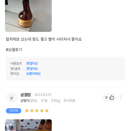
탈취제로 샀는데 향도 좋고 빨리 사라져서 좋아요

#상품후기
사용효과
괜찮아요
향/냄새
괜찮아요
편리성
보통이에요
삼월맘
2023.02.01
0
삼월이
(암컷)
31살
3.6kg
토이푸들
첫구매