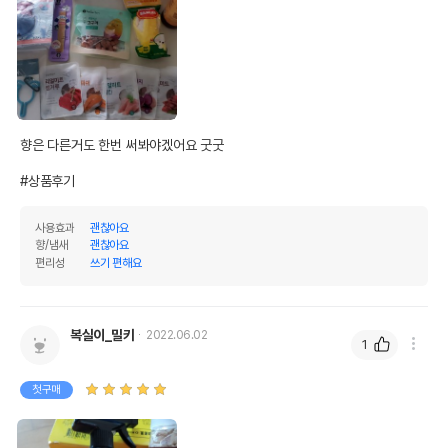
향은 다른거도 한번 써봐야겠어요 굿굿

#상품후기
사용효과
괜찮아요
향/냄새
괜찮아요
편리성
쓰기 편해요
복실이_밀키
2022.06.02
1
첫구매