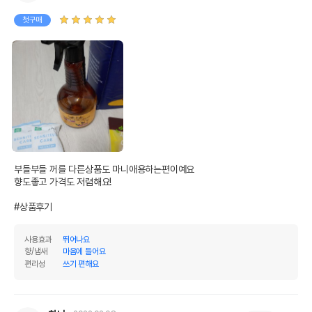
첫구매
부들부들 꺼를 다른상품도 마니애용하는편이예요

향도좋고 가격도 저렴해요!

#상품후기
사용효과
뛰어나요
향/냄새
마음에 들어요
편리성
쓰기 편해요