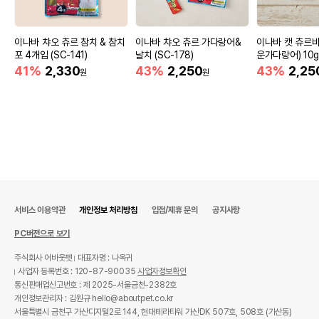
이나바 챠오 츄르 참치 & 참치
이나바 챠오 츄르 가다랑어&
이나바 캣 츄르
포 4개입 (SC-141)
날치 (SC-178)
운가다랑어) 10g
C-273)
41%
2,330
43%
2,250
43%
2,25
원
원
서비스 이용약관
개인정보 처리방침
입점/제휴 문의
공지사항
PC버전으로 보기
주식회사 어바웃펫
대표자명 : 나옥귀
사업자 등록번호 : 120-87-90035
사업자정보확인
통신판매업신고번호 : 제 2025-서울금천-2382호
개인정보관리자 : 김원규 hello@aboutpet.co.kr
서울특별시 금천구 가산디지털2로 144, 현대테라타워 가산DK 507호, 508호 (가산동)