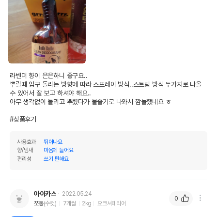
라벤더 향이 은은하니 좋구요..

뿌릴때 입구 돌리는 방향에 따라 스프레이 방식..스트림 방식 두가지로 나올 
수 있어서 잘 보고 하셔야 해요..

아무 생각없이 돌리고 뿌렸다가 물줄기로 나와서 깜놀했네요 ㅎ

#상품후기
사용효과
뛰어나요
향/냄새
마음에 들어요
편리성
쓰기 편해요
아이카스
2022.05.24
0
쪼동
(수컷)
7개월
2kg
요크셔테리어