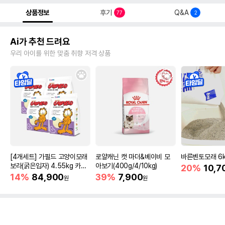
상품정보
후기
Q&A
77
2
Ai가 추천 드려요
우리 아이를 위한 맞춤 취향 저격 상품
[4개세트] 가필드 고양이모래
로얄캐닌 캣 마더&베이비 모
바른벤토모래 6
보라(굵은입자) 4.55kg 카사
아보기(400g/4/10kg)
20%
10,7
바모래
14%
84,900
39%
7,900
원
원