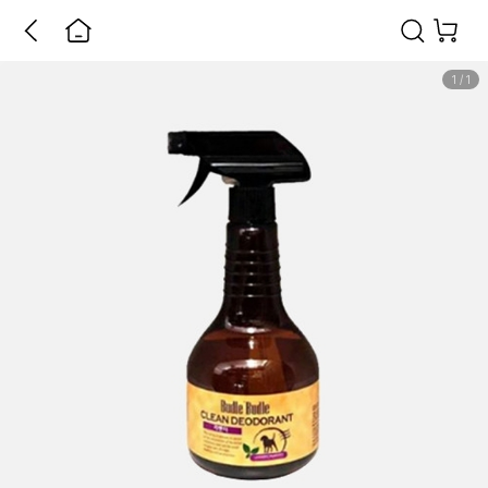
1
/
1