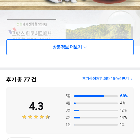
상품정보 더보기
후기 총
77
건
후기작성하고 최대 150점 받기
5
점
69
%
4.3
4
점
4
%
3
점
12
%
2
점
14
%
1
점
1
%