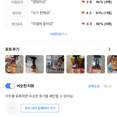
"괜찮아요"
3.8
50% (9명)
사용효과
"쓰기 편해요"
4.2
61% (11명)
편리성
"마음에 들어요"
3.9
50% (9명)
향/냄새
자세히보기
포토 후기
비슷한 리뷰
만족도순
최신순
아이를 등록하면 비슷한 후기를 확인할 수 있어요.
우리 아이 등록하러 가기