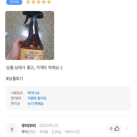
첫구매
상품 필수 정보
품명 및 모델명
부들부들 클린탈취제 라벤더향 530ml
법에 의한 인증,허가 등을
상세페이지 참조
받았음을 확인할수 있는
상품 상태가 좋고, 가격이 착해요 :)

경우 그에 대한 사항
#상품후기
제조국 또는 원산지
대한민국
제조자,수입품의 경우
사용효과
뛰어나요
Locean//해당사항없음
수입자를 함께 표기
향/냄새
마음에 들어요
편리성
쓰기 편해요
AS책임자와 전화번호
어바웃펫//1644-9601
또는 소비자상담 관련
전화번호
루미쿠미
2022.05.23
0
유통기한이 최소 2026.12.04이거나 그
루미
(암컷)
9개월
2.3kg
아비시니안
이후인 상품이 출고됩니다.