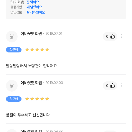
Y,오메가3&6,콘드로이친,글루코사민
맛(기호성)
잘 먹어요
유통기한
꽤 남았어요
포장상태
소포장
영양정보
잘 적혀있어요
소포장 단위
300g x 4개
* 브랜드사에서 제공한 정보로 모든 책임은 브랜드사에 있습니다.
어바웃펫 회원
2019.07.01
0
* 해당 정보는 브랜드사 사정에 의해 일부 변경될 수 있습니다.
첫구매
상품 필수 정보
품명 및 모델명
닥터소프트 IGY 구강케어 1.2kg
말랑말랑해서 노령견이 잘먹어요
법에 의한 인증,허가 등을
상세페이지 참조
받았음을 확인할수 있는
어바웃펫 회원
2019.02.03
경우 그에 대한 사항
0
제조국 또는 원산지
대한민국
첫구매
제조자,수입품의 경우
DR.SOFT//해당사항없음
수입자를 함께 표기
품질이 우수하고 신선합니다
AS책임자와 전화번호
어바웃펫//1644-9601
또는 소비자상담 관련
어바웃펫 회원
2018.06.09