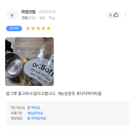
까망크림
2024.12.13
0
크림
(암컷)
8살
7kg
첫구매
밥그릇 들고와서 달라고합니다. 개눈감춘듯 후다닥먹어치움
맛(기호성)
잘 먹어요
유통기한
꽤 남았어요
영양정보
잘 적혀있어요