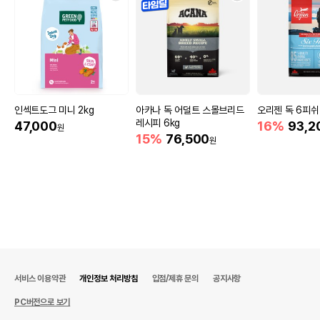
인섹트도그 미니 2kg
아카나 독 어덜트 스몰브리드
오리젠 독 6피쉬 
레시피 6kg
47,000
16%
93,2
원
15%
76,500
원
서비스 이용약관
개인정보 처리방침
입점/제휴 문의
공지사항
PC버전으로 보기