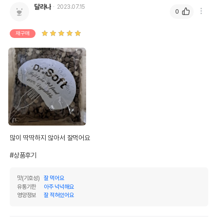
달라나
2023.07.15
0
재구매
많이 딱딱하지 않아서 잘먹어요

#상품후기
맛(기호성)
잘 먹어요
유통기한
아주 넉넉해요
영양정보
잘 적혀있어요