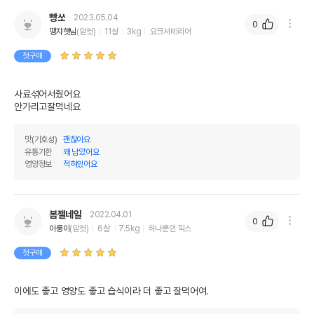
빵쏘
2023.05.04
0
땡쟈햇님
(암컷)
11살
3kg
요크셔테리어
첫구매
사료섞어서줬어요

안가리고잘먹네요
맛(기호성)
괜찮아요
유통기한
꽤 남았어요
영양정보
적혀있어요
영양정보
봄젤네일
2022.04.01
제품표기함량
수분제외함량
0
아롱이
(암컷)
6살
7.5kg
하나뿐인 믹스
조단백질
23%
23%
첫구매
조지방
10%
10%
이에도 좋고 영양도 좋고 습식이라 더 좋고 잘먹어여.
조섬유질
2.5%
2.5%