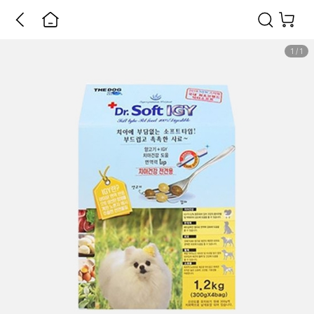
1
/
1