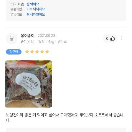
조회분
8%
8%
맛(기호성)
잘 먹어요
유통기한
아주 넉넉해요
칼슘
1.5%
1.5%
영양정보
잘 적혀있어요
인
0.6%
0.6%
오메가3
0%
0%
쏭이송이
2021.09.23
0
송이
(암컷)
12살
4kg
말티즈
오메가6
0%
0%
첫구매
수분
0%
탄수화물
56.5%
기타성분
상세 정보
양고기분,대두박,소맥분,옥수수분,닭고기분,감자
분말,정제닭기름,글리세린,카테킨,베타글루칸,프
노령견이라 좋은 거 먹이고 싶어서 구매했어요! 무엇보다 소프트해서 좋습니
락토올리고당,클로렐라,녹차분말,블루베리분말,
원료구성
다.
크랜베리분말,유카추출물,염화콜린,아미노산합
제,비타민합제,칼슘,인,아연,보존제,식용색소,IG