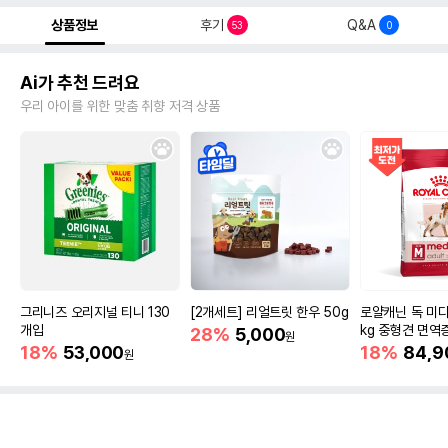
상품정보
후기
Q&A
53
0
Ai가 추천 드려요
우리 아이를 위한 맞춤 취향 저격 상품
그리니즈 오리지널 티니 130
[2개세트] 리얼트릿 한우 50g
로얄캐닌 독 미디
개입
kg 중형견 면역
28%
5,000
원
18%
53,000
18%
84,9
원