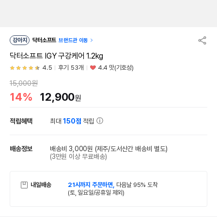
강아지
닥터소프트
브랜드관 이동
닥터소프트 IGY 구강케어 1.2kg
4.5
후기 53개
4.4 맛(기호성)
15,000원
14%
12,900
원
적립혜택
최대
150점
적립
배송정보
배송비 3,000원
(제주/도서산간 배송비 별도)
(3만원 이상 무료배송)
내일배송
21시까지 주문하면,
다음날 95% 도착
(토, 일요일/공휴일 제외)