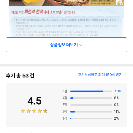
상품정보 더보기
후기 총
53
건
후기작성하고 최대 150점 받기
5
점
79
%
4.5
4
점
8
%
3
점
0
%
2
점
11
%
1
점
2
%