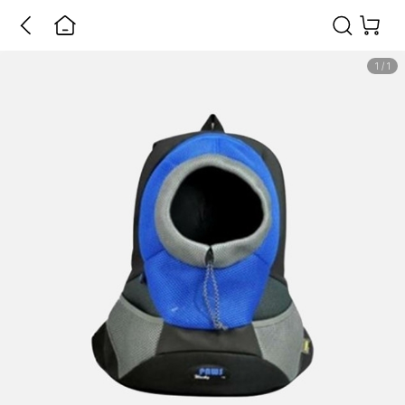
1
/
1