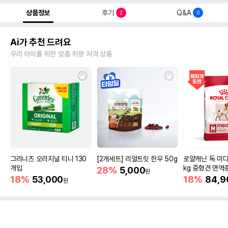
상품정보
후기
Q&A
2
0
Ai가 추천 드려요
우리 아이를 위한 맞춤 취향 저격 상품
그리니즈 오리지널 티니 130
[2개세트] 리얼트릿 한우 50g
로얄캐닌 독 미디
개입
kg 중형견 면역
28%
5,000
원
18%
53,000
18%
84,9
원