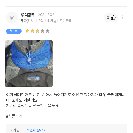
품명 및 모델명
퍼셀 펫배낭 소 (블루)
법에 의한 인증,허가 등을
루다공주
2021.12.02
0
상세페이지 참조
받았음을 확인할수 있는
루다
(암컷)
2살
4.2kg
토이푸들
경우 그에 대한 사항
첫구매
제조국 또는 원산지
대만
제조자,수입품의 경우
Percell//펫도매
수입자를 함께 표기
AS책임자와 전화번호
어바웃펫//1644-9601
또는 소비자상담 관련
전화번호
유통기한이 최소 2026.12.04이거나 그
이후인 상품이 출고됩니다.
유통기한
단, 상품명에 유통기한 명시된 경우, 해당
이거 애매한거 같네요. 좁아서 들어가기도 어렵고 강아지가 매우 불편해합니
유통기한을 따릅니다.
다. 소재도 거칠어요.

차라리 슬링백을 쓰는게 나을듯요

#상품후기
디자인
화면과 같아요