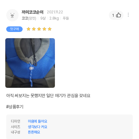
까미코코순이
2021.11.22
1
코코
(암컷)
9살
2.8kg
푸들
첫구매
아직 써보지는 못했지만 일단 애기가 관심을 갖네요

#상품후기
디자인
마음에 들어요
사이즈
생각보다 커요
상품 필수 정보
내구성
튼튼해요