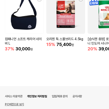
컴패니언 소프트 캐리어 네이
오리젠 독 스몰브리드 4.5kg
[습식캔 증정] 
비 L
니 인도어 시니어
15%
75,400
원
움
37%
30,000
20%
39,0
원
서비스 이용약관
개인정보 처리방침
입점/제휴 문의
공지사항
PC버전으로 보기