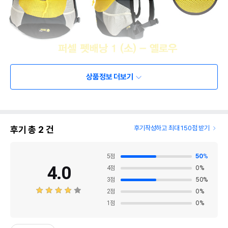
상품정보 더보기
후기 총
2
건
후기작성하고 최대 150점 받기
5
점
50
%
4.0
4
점
0
%
3
점
50
%
2
점
0
%
1
점
0
%