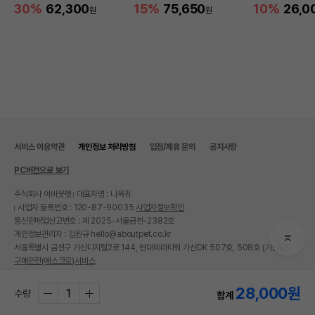
30%
62,300
15%
75,650
10%
26,0
원
원
서비스 이용약관
개인정보 처리방침
입점/제휴 문의
공지사항
PC버전으로 보기
주식회사 어바웃펫
대표자명 : 나옥귀
사업자 등록번호 : 120-87-90035
사업자정보확인
통신판매업신고번호 : 제 2025-서울금천-2382호
개인정보관리자 : 김원규 hello@aboutpet.co.kr
서울특별시 금천구 가산디지털2로 144, 현대테라타워 가산DK 507호, 508호 (가산동)
구매안전(에스크로)서비스
© copyright (c) www.aboutpet.co.kr all rights reserved.
28,000
원
수량
합계