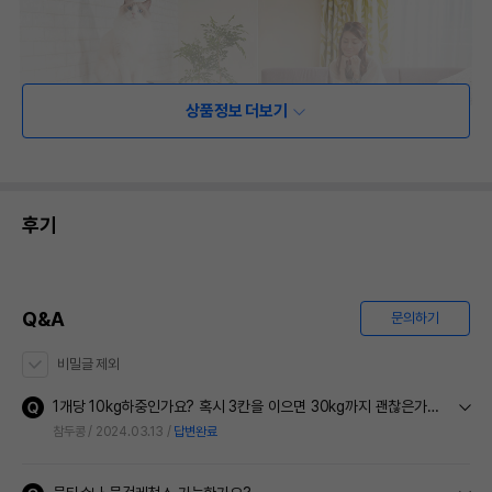
상품정보 더보기
후기
Q&A
문의하기
비밀글 제외
1개당 10kg하중인가요? 혹시 3칸을 이으면 30kg까지 괜찮은가요? 집에 뚱냥이가 많아서 여쭤봅니당.....
참두콩
2024.03.13
답변완료