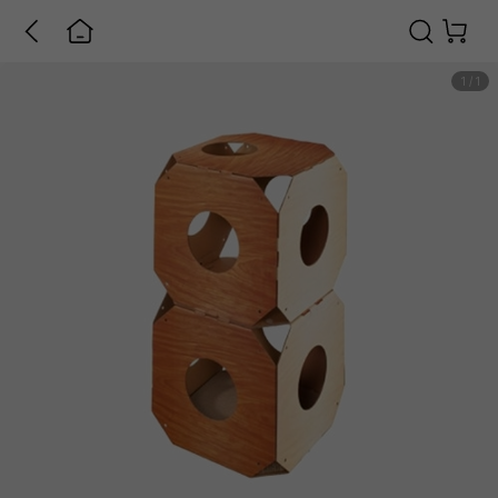
1
/
1