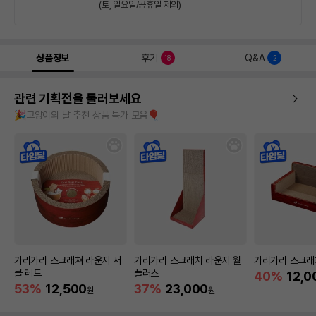
(토, 일요일/공휴일 제외)
상품정보
후기
Q&A
18
2
관련 기획전을 둘러보세요
🎉고양이의 날 추천 상품 특가 모음🎈
가리가리 스크래쳐 라운지 서
가리가리 스크래치 라운지 월
가리가리 스크래
클 레드
플러스
40%
12,0
53%
12,500
37%
23,000
원
원