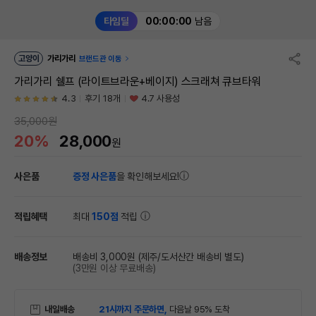
타임딜
00:00:00
남음
고양이
가리가리
브랜드관 이동
가리가리 쉘프 (라이트브라운+베이지) 스크래쳐 큐브타워
4.3
후기 18개
4.7 사용성
35,000원
20%
28,000
원
사은품
증정 사은품
을 확인해보세요!
적립혜택
최대
150점
적립
배송정보
배송비 3,000원
(제주/도서산간 배송비 별도)
(3만원 이상 무료배송)
내일배송
21시까지 주문하면,
다음날 95% 도착