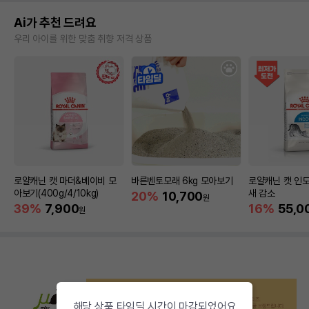
Ai가 추천 드려요
우리 아이를 위한 맞춤 취향 저격 상품
로얄캐닌 캣 마더&베이비 모
바른벤토모래 6kg 모아보기
로얄캐닌 캣 인도
아보기(400g/4/10kg)
새 감소
20%
10,700
원
39%
7,900
16%
55,0
원
해당 상품 타임딜 시간이 마감되었어요