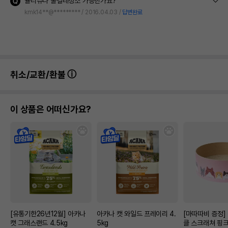
뮬티슈나 물걸레청소 가능한가요?
kmk14**@*********
2016.04.03
답변완료
취소/교환/환불
이 상품은 어떠신가요?
[유통기한26년12월] 아카나
아카나 캣 와일드 프레이리 4.
[마따따비 증정]
캣 그래스랜드 4.5kg
5kg
클 스크래쳐 핑