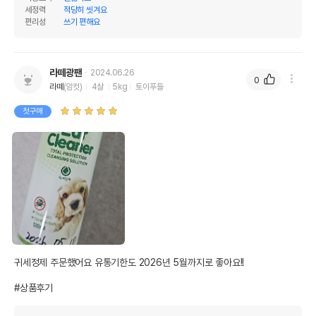
세정력
적당히 씻겨요
편리성
쓰기 편해요
라떼광팬
2024.06.26
0
라떼
(암컷)
4살
5kg
토이푸들
첫구매
귀세정제 주문했어요 유통기한도 2026년 5월까지로 좋아요!!

#상품후기