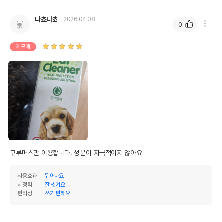
조회분
0%
0%
나쵸나쵸
2026.04.08
0
칼슘
0%
0%
재구매
인
0%
0%
오메가3
0%
0%
오메가6
0%
0%
수분
0%
탄수화물
100%
기타성분
구루머스만 이용합니다. 성분이 자극적이지 않아요
상세 정보
사용효과
뛰어나요
세정력
잘 씻겨요
L-멘톨,메틸파라벤,살리실릭애씨드,프로필렌글
편리성
쓰기 편해요
라이콜,정제수,디소듐이디티에이,과산화수소3
원료구성
5%,벤조익애씨드,말릭애씨드,에탄올,향,폴리옥
시에칠하이드로제네이티드캐스터오일