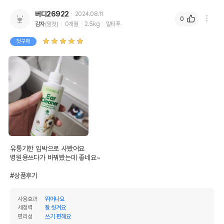
버디26922
2024.08.11
0
감자
(암컷)
0개월
2.5kg
말티푸
첫구매
유통기한 임박으로 사봤어요 

병원용쓰다가 바꿔봤는데 좋네요~

#상품후기
사용효과
뛰어나요
세정력
잘 씻겨요
편리성
쓰기 편해요