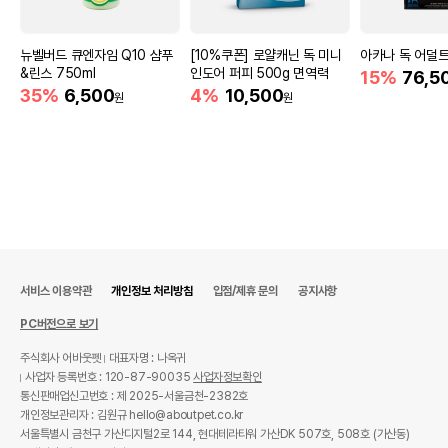
뉴벨버드 큐엔자임 Q10 샴푸
[10%쿠폰] 로얄캐닌 독 미니
아카나 독 어덜트
&린스 750ml
인도어 퍼피 500g 면역력
15%
76,5
35%
6,500
4%
10,500
원
원
서비스 이용약관
개인정보 처리방침
입점/제휴 문의
공지사항
PC버전으로 보기
주식회사 어바웃펫
대표자명 : 나옥귀
사업자 등록번호 : 120-87-90035
사업자정보확인
통신판매업신고번호 : 제 2025-서울금천-2382호
개인정보관리자 : 김원규 hello@aboutpet.co.kr
서울특별시 금천구 가산디지털2로 144, 현대테라타워 가산DK 507호, 508호 (가산동)