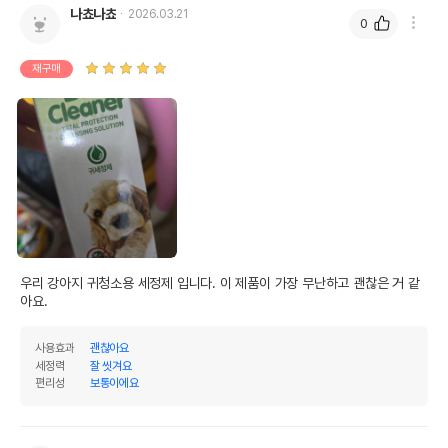
나쵸나쵸
2026.03.21
0
제품 타입
액상
* 브랜드사에서 제공한 정보로 모든 책임은 브랜드사에 있습니다.
재구매
* 해당 정보는 브랜드사 사정에 의해 일부 변경될 수 있습니다.
상품 필수 정보
품명 및 모델명
구루머스 귀세정제 120ml
법에 의한 인증,허가 등을
상세페이지 참조
받았음을 확인할수 있는
경우 그에 대한 사항
제조국 또는 원산지
대한민국
우리 강아지 귀청소용 세정제 입니다. 이 제품이 가장 무난하고 괜찮은 거 같
아요.
제조자,수입품의 경우
CIT//해당사항없음
수입자를 함께 표기
사용효과
괜찮아요
AS책임자와 전화번호
세정력
잘 씻겨요
어바웃펫//1644-9601
또는 소비자상담 관련
편리성
보통이에요
전화번호
유통기한이 최소 2026.12.07이거나 그