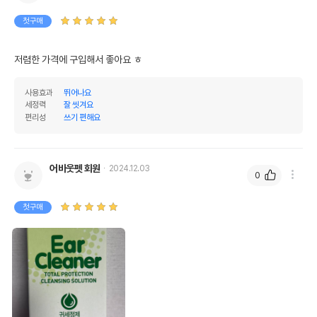
첫구매
저렴한 가격에 구입해서 좋아요 ㅎ
사용효과
뛰어나요
세정력
잘 씻겨요
편리성
쓰기 편해요
어바웃펫 회원
2024.12.03
0
첫구매