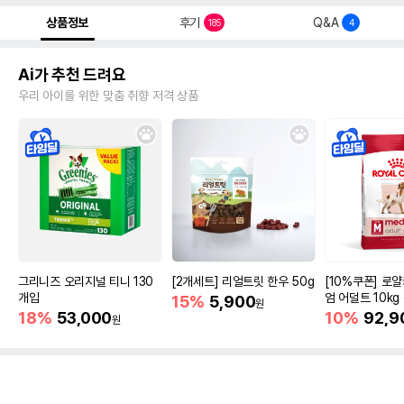
상품정보
후기
Q&A
185
4
Ai가 추천 드려요
우리 아이를 위한 맞춤 취향 저격 상품
그리니즈 오리지널 티니 130
[2개세트] 리얼트릿 한우 50g
[10%쿠폰] 로
개입
엄 어덜트 10kg
15%
5,900
원
증진
18%
53,000
10%
92,9
원