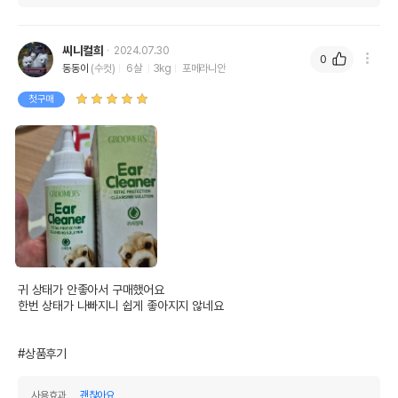
씨니컬희
2024.07.30
0
동동이
(수컷)
6살
3kg
포메라니안
첫구매
귀 상태가 안좋아서 구매했어요 

한번 상태가 나빠지니 쉽게 좋아지지 않네요

#상품후기
사용효과
괜찮아요