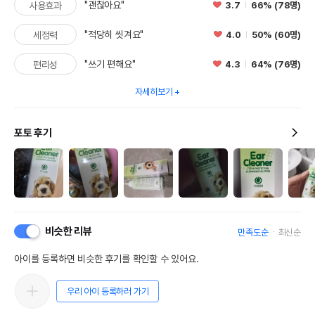
"괜찮아요"
3.7
66% (78명)
사용효과
"적당히 씻겨요"
4.0
50% (60명)
세정력
"쓰기 편해요"
4.3
64% (76명)
편리성
자세히보기
포토 후기
영양정보
비슷한 리뷰
만족도순
최신순
제품표기함량
수분제외함량
아이를 등록하면 비슷한 후기를 확인할 수 있어요.
조단백질
0%
0%
조지방
0%
0%
우리 아이 등록하러 가기
조섬유질
0%
0%