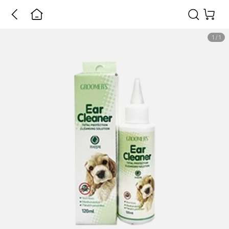
1
/
1