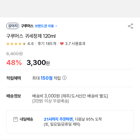
강아지
구루머스
브랜드관 이동
구루머스 귀세정제 120ml
4.6
후기 185개
3.7 사용효과
6,400원
48%
3,300
원
적립혜택
최대
150점
적립
배송정보
배송비 3,000원
(제주/도서산간 배송비 별도)
(3만원 이상 무료배송)
내일배송
21시까지 주문하면,
다음날 95% 도착
(토, 일요일/공휴일 제외)