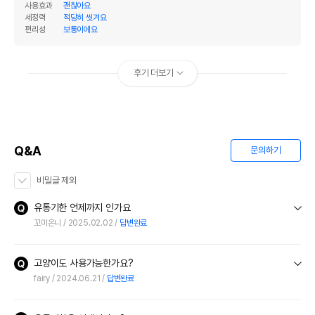
사용효과
괜찮아요
세정력
적당히 씻겨요
편리성
보통이에요
후기 더보기
Q&A
문의하기
비밀글 제외
유통기한 언제까지 인가요
꼬미온니
2025.02.02
답변완료
고양이도 사용가능한가요?
fairy
2024.06.21
답변완료