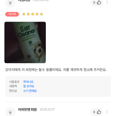
0
재구매
강아지에게 귀 세정제는 필수 용품이에요. 귀를 깨끗하게 청소해 주거든요.
사용효과
뛰어나요
세정력
잘 씻겨요
편리성
쓰기 편해요
어바웃펫 회원
2025.02.17
0