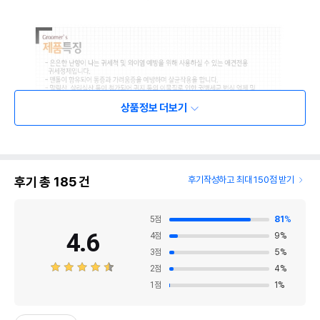
상품정보 더보기
후기 총
185
건
후기작성하고 최대 150점 받기
5
점
81
%
4.6
4
점
9
%
3
점
5
%
2
점
4
%
1
점
1
%