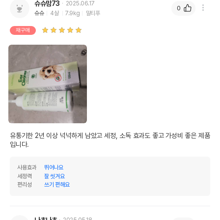
이후인 상품이 출고됩니다.
슈슈맘73
2025.06.17
유통기한
0
단, 상품명에 유통기한 명시된 경우, 해당
슈슈
4살
7.9kg
말티푸
유통기한을 따릅니다.
재구매
유통기한 2년 이상 넉넉하게 남았고 세정, 소독 효과도 좋고 가성비 좋은 제품
입니다.
사용효과
뛰어나요
세정력
잘 씻겨요
편리성
쓰기 편해요
나쵸나쵸
2025.05.18