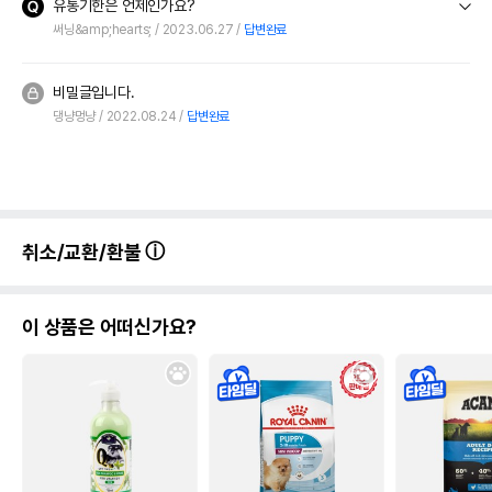
유통기한은 언제인가요?
써닝&amp;hearts;
2023.06.27
답변완료
비밀글입니다.
댕냥멍냥
2022.08.24
답변완료
취소/교환/환불
이 상품은 어떠신가요?