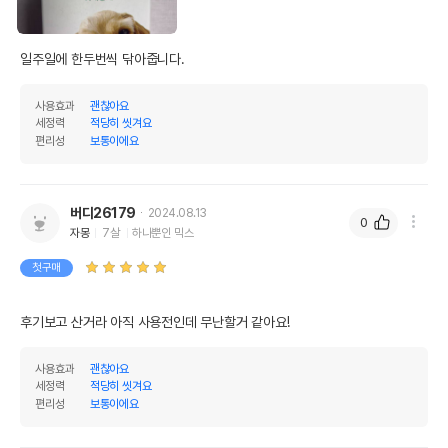
일주일에 한두번씩 닦아줍니다.
사용효과
괜찮아요
세정력
적당히 씻겨요
편리성
보통이에요
버디26179
2024.08.13
0
자몽
7살
하나뿐인 믹스
첫구매
후기보고 산거라 아직 사용전인데 무난할거 같아요! 
사용효과
괜찮아요
세정력
적당히 씻겨요
편리성
보통이에요