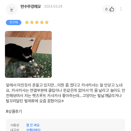
만수무강레오
2024.03.26
0
첫구매
앞에서 미친듯이 흔들고 있지만…이젠 좀 컸다고 카샤카샤는 잘 안갖고 노네
요. 카샤카샤는 연결부분에 클립이나 핀같은게 없어서 막 몸 날리고 놀아도 안
전해보여서 저는 펫츠루트 카샤카샤 좋아하는데…고양이는 털날개달리거나 
털꼬리달린 벌레류에 요즘 꽂혔어요ㅎ

#상품후기
사용성
잘 안 써요
내구성
보통이에요