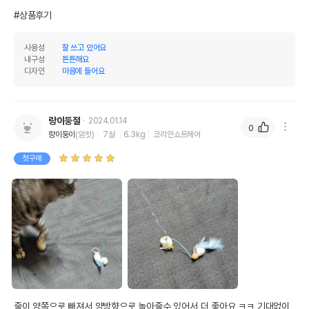
#상품후기
사용성
잘 쓰고 있어요
내구성
튼튼해요
디자인
마음에 들어요
랑이둥절
2024.01.14
0
랑이둥이
(암컷)
7살
6.3kg
코리안쇼트헤어
첫구매
줄이 양쪽으로 빠져서 양방향으로 놀아줄수 있어서 더 좋아요 ㅋㅋ 기대없이 