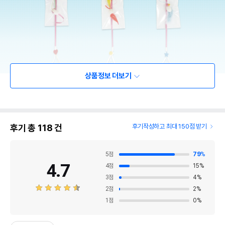
상품정보 더보기
후기 총
118
건
후기작성하고 최대 150점 받기
5
점
79
%
4.7
4
점
15
%
3
점
4
%
2
점
2
%
1
점
0
%