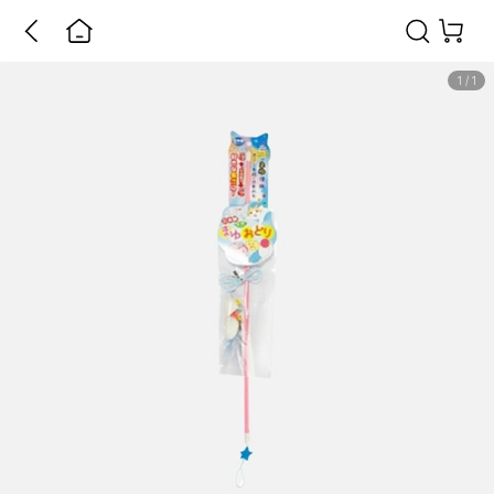
1
/
1