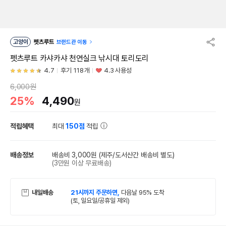
고양이
펫츠루트
브랜드관 이동
펫츠루트 카샤카샤 천연실크 낚시대 토리도리
4.7
후기 118개
4.3 사용성
6,000원
25%
4,490
원
적립혜택
최대
150점
적립
배송정보
배송비 3,000원
(제주/도서산간 배송비 별도)
(3만원 이상 무료배송)
내일배송
21시까지 주문하면,
다음날 95% 도착
(토, 일요일/공휴일 제외)