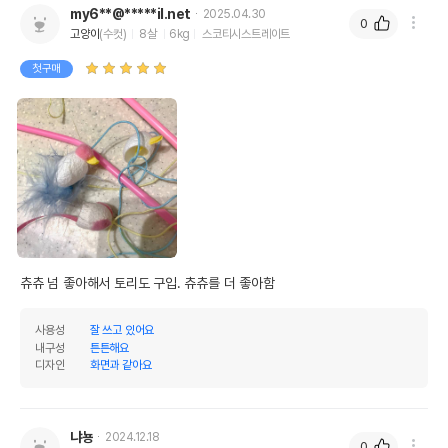
my6**@*****il.net
2025.04.30
0
법에 의한 인증,허가 등을
고양이
(수컷)
8살
6kg
스코티시스트레이트
상세페이지 참조
받았음을 확인할수 있는
경우 그에 대한 사항
첫구매
제조국 또는 원산지
일본
제조자,수입품의 경우
Petz-Route Co.,Ltd//채널펫
수입자를 함께 표기
AS책임자와 전화번호
어바웃펫//1644-9601
또는 소비자상담 관련
전화번호
유통기한이 최소 2026.12.05이거나 그
이후인 상품이 출고됩니다.
츄츄 넘 좋아해서 토리도 구입. 츄츄를 더 좋아함
유통기한
단, 상품명에 유통기한 명시된 경우, 해당
유통기한을 따릅니다.
사용성
잘 쓰고 있어요
내구성
튼튼해요
디자인
화면과 같아요
냐뇽
2024.12.18
0