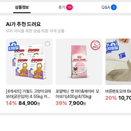
상품정보
후기
Q&A
118
0
Ai가 추천 드려요
우리 아이를 위한 맞춤 취향 저격 상품
[4개세트] 가필드 고양이모래
로얄캐닌 캣 마더&베이비 모
바른벤토모래 6
보라(굵은입자) 4.55kg 카사
아보기(400g/4/10kg)
20%
10,7
바모래
14%
84,900
39%
7,900
원
원