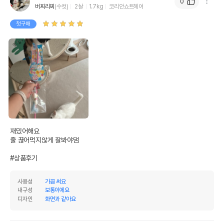
0
버찌리찌
(수컷)
2살
1.7kg
코리안쇼트헤어
첫구매
재밌어해요

줄 끊어먹지않게 잘봐야댐

#상품후기
사용성
가끔 써요
내구성
보통이에요
디자인
화면과 같아요