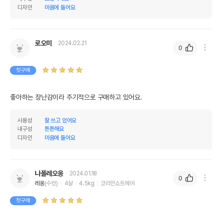
디자인
마음에 들어요
로오미
2024.02.21
0
첫구매
좋아하는 장난감이라 주기적으로 구매하고 있어요.
사용성
잘 쓰고 있어요
내구성
튼튼해요
디자인
마음에 들어요
나폴레오옹
2024.01.18
0
레옹
(수컷)
4살
4.5kg
코리안쇼트헤어
첫구매