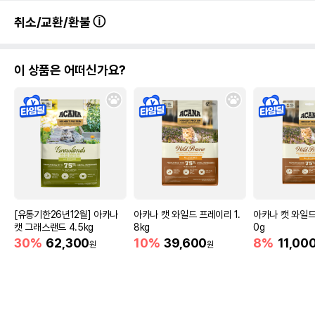
취소/교환/환불
이 상품은 어떠신가요?
[유통기한26년12월] 아카나
아카나 캣 와일드 프레이리 1.
아카나 캣 와일드
캣 그래스랜드 4.5kg
8kg
0g
30%
62,300
10%
39,600
8%
11,00
원
원