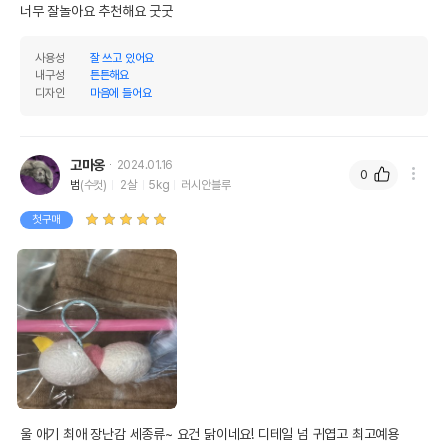
너무 잘놀아요 추천해요 굿굿
사용성
잘 쓰고 있어요
내구성
튼튼해요
디자인
마음에 들어요
고마옹
2024.01.16
0
범
(수컷)
2살
5kg
러시안블루
첫구매
울 애기 최애 장난감 세종류~ 요건 닭이네요! 디테일 넘 귀엽고 최고예용
