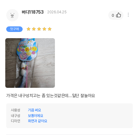
버디118753
2026.04.25
0
첫구매
가격은 내구성치고는 좀 있는것같은데...일단 잘놀아요
사용성
가끔 써요
내구성
보통이에요
상품 필수 정보
디자인
화면과 같아요
펫츠루트 카샤카샤 천연실크 낚시대
품명 및 모델명
토리도리