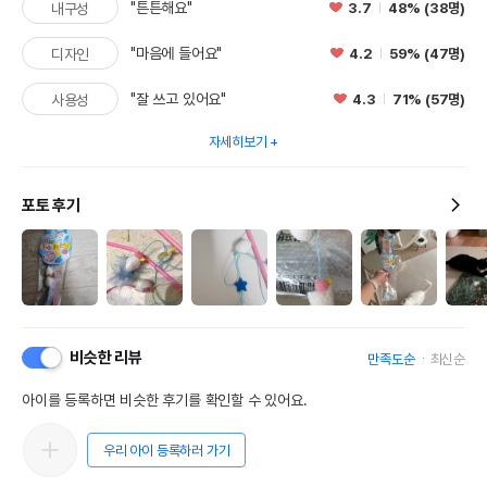
"튼튼해요"
3.7
48% (38명)
내구성
"마음에 들어요"
4.2
59% (47명)
디자인
"잘 쓰고 있어요"
4.3
71% (57명)
사용성
자세히보기
포토 후기
비슷한 리뷰
만족도순
최신순
아이를 등록하면 비슷한 후기를 확인할 수 있어요.
우리 아이 등록하러 가기