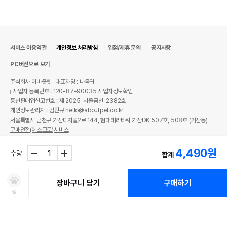
서비스 이용약관
개인정보 처리방침
입점/제휴 문의
공지사항
PC버전으로 보기
주식회사 어바웃펫
대표자명 : 나옥귀
사업자 등록번호 : 120-87-90035
사업자정보확인
통신판매업신고번호 : 제 2025-서울금천-2382호
개인정보관리자 : 김원규 hello@aboutpet.co.kr
서울특별시 금천구 가산디지털2로 144, 현대테라타워 가산DK 507호, 508호 (가산동)
구매안전(에스크로)서비스
© copyright (c) www.aboutpet.co.kr all rights reserved.
4,490
원
수량
합계
장바구니 담기
구매하기
찜
처방사료 주문 시 확인해주세요!
쿠폰보기
적립혜택
취소/ 교환/ 환불
유통기한 임박 상품
최저가 도전 상품
AI검색
AI검색