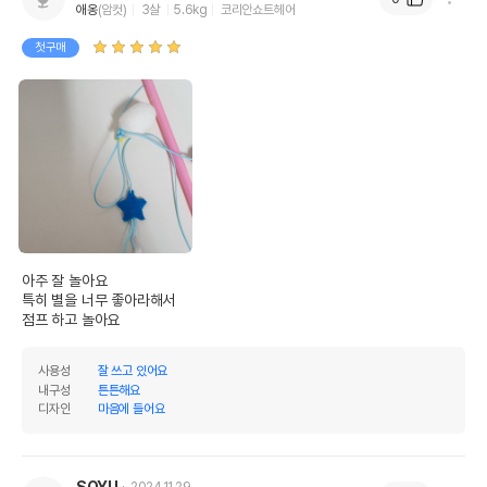
애옹
(암컷)
3살
5.6kg
코리안쇼트헤어
첫구매
아주 잘 놀아요

특히 별을 너무 좋아라해서

점프 하고 놀아요
사용성
잘 쓰고 있어요
내구성
튼튼해요
디자인
마음에 들어요
SOYU
2024.11.29