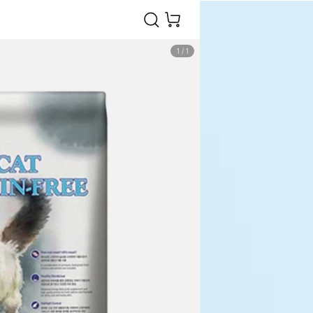
1
/
1