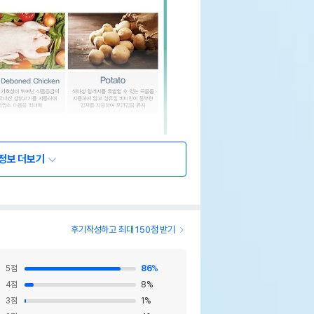
정보 더보기
후기작성하고 최대 150점 받기
5
점
86
%
4
점
8
%
3
점
1
%