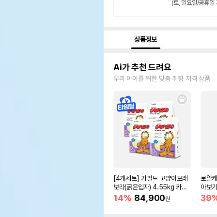
(토, 일요일/공휴일 
상품정보
Ai가 추천 드려요
우리 아이를 위한 맞춤 취향 저격 상품
[4개세트] 가필드 고양이모래
로얄캐
보라(굵은입자) 4.55kg 카사
아보기(
바모래
14%
84,900
39
원