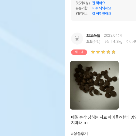
맛(기호성)
잘 먹어요
유통기한
아주 넉넉해요
영양정보
잘 적혀있어요
꼬꼬쓰들
2023.04.14
꼬꼬
(수컷)
2살
4.3kg
아비시
재구매
영양정보
제
조단백질
조지방
매일 순삭 당하는 사료 아이들ㅇ한테 영
조섬유질
지마라 ㅠㅠ

조회분
#상품후기