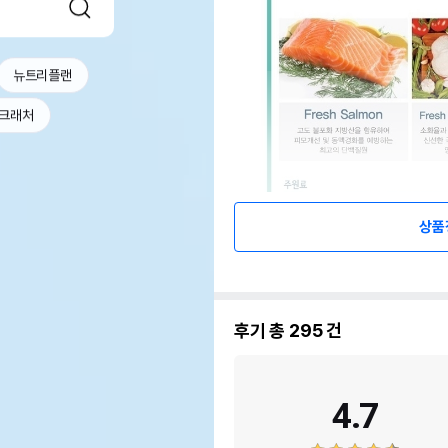
뉴트리플랜
크래처
상품
후기 총
295
건
4.7