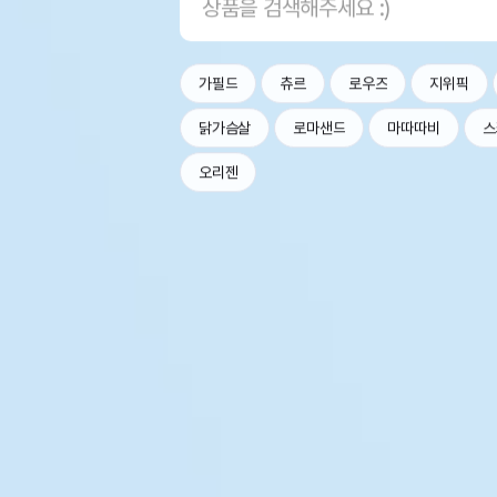
가필드
츄르
로우즈
지위픽
닭가슴살
로마샌드
마따따비
스
오리젠