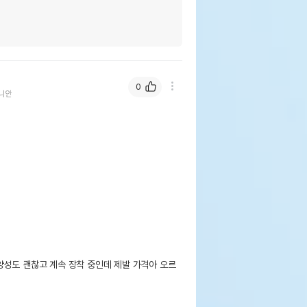
0
니안
품표기함량
수분제외함량
33%
37.5%
16%
18.18%
양성도 괜찮고 계속 장착 중인데 제발 가격아 오르
7%
7.95%
9%
10.23%