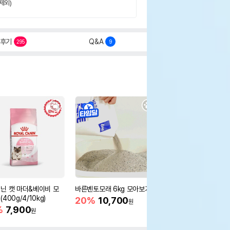
제외)
후기
Q&A
295
9
닌 캣 마더&베이비 모
바른벤토모래 6kg 모아보기
로얄캐닌 캣 인도어 4k
400g/4/10kg)
새 감소
20%
10,700
원
%
7,900
16%
55,000
원
원