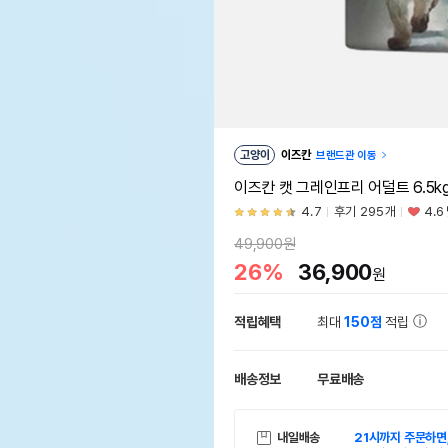
고양이
이즈칸
브랜드관 이동
이즈칸 캣 그레인프리 어덜트 6.5k
4.7
후기 295개
4.6
49,900원
26%
36,900
원
적립혜택
최대
150점
적립
배송정보
무료배송
내일배송
21시까지 주문하면