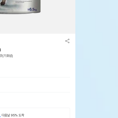
g
 맛(기호성)
,
다음날 95% 도착