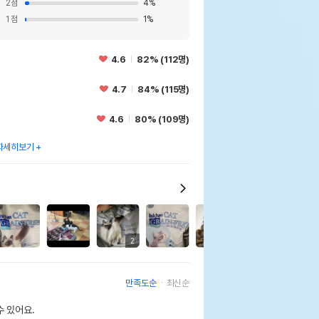
2
점
4
%
1
점
1
%
4.6
82% (112명)
4.7
84% (115명)
4.6
80% (109명)
자세히보기
9
2
만족도순
최신순
 있어요.