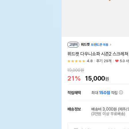
고양이
위드캣
브랜드관 이동
위드캣 다우니쇼파 시즌2 스크레쳐
4.8
후기 29개
5.0 
19,000원
21%
15,000
원
적립혜택
최대
150점
적립
배송정보
배송비 3,000원
(제주/
(3만원 이상 무료배송)