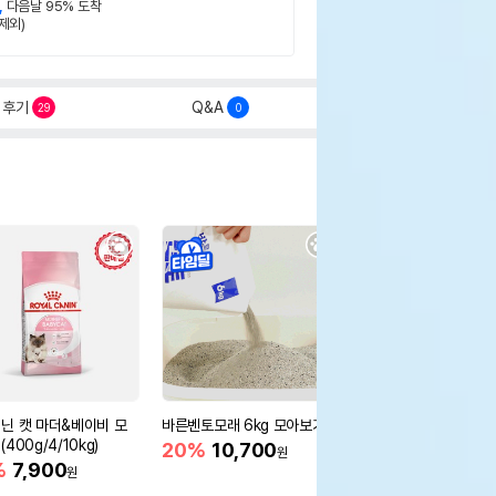
,
다음날 95% 도착
제외)
후기
Q&A
29
0
닌 캣 마더&베이비 모
바른벤토모래 6kg 모아보기
로얄캐닌 캣 인도어 4k
400g/4/10kg)
새 감소
20%
10,700
원
%
7,900
16%
55,000
원
원