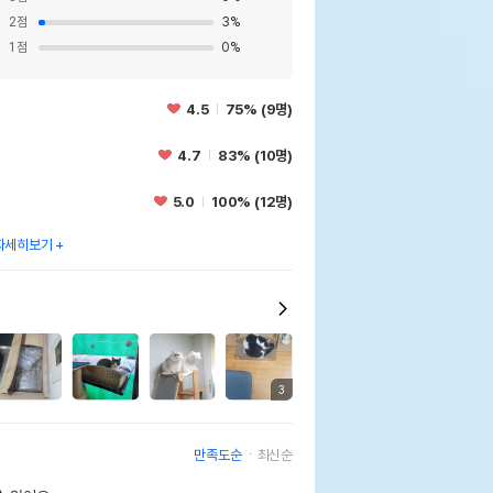
2
점
3
%
1
점
0
%
4.5
75% (9명)
4.7
83% (10명)
5.0
100% (12명)
자세히보기
3
만족도순
최신순