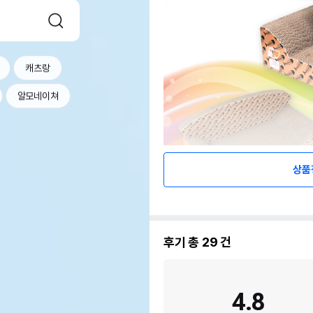
캐츠랑
알모네이쳐
상품
후기 총
29
건
4.8