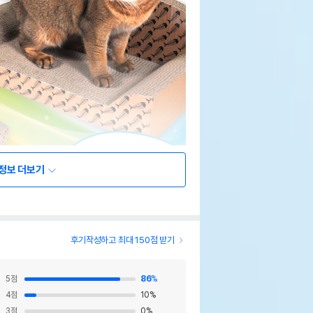
정보 더보기
후기작성하고 최대 150점 받기
5
점
86
%
4
점
10
%
3
점
0
%