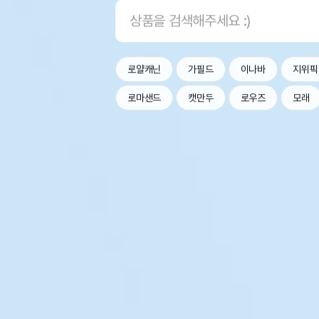
로얄캐닌
가필드
이나바
지위픽
로마샌드
캣만두
로우즈
모래