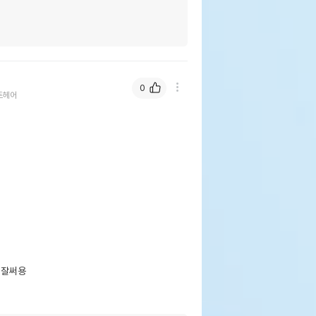
0
트헤어
잘써용
