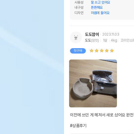
사용성
잘 쓰고 있어요
내구성
튼튼해요
디자인
마음에 들어요
도도깜이
2023.11.03
도도
(암컷)
1살
4kg
코리안쇼
첫구매
이전에 쓰던 게 헤져서 새로 샀어요 완전 
#상품후기