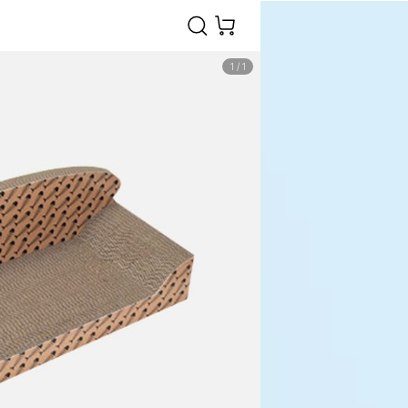
1
/
1