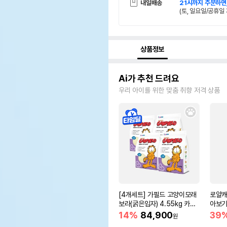
내일배송
21시까지 주문하면
(토, 일요일/공휴일 
상품정보
Ai가 추천 드려요
우리 아이를 위한 맞춤 취향 저격 상품
[4개세트] 가필드 고양이모래
로얄캐
보라(굵은입자) 4.55kg 카사
아보기(
바모래
14%
84,900
39
원