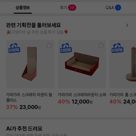
상품정보
후기
Q&A
293
1
관련 기획전을 둘러보세요
🎉고양이의 날 추천 상품 특가 모음🎈
가리가리 스크래치 라운지 월
가리가리 스크래치라운지 소파
가리가리 폴 스
플러스
40%
12,000
40%
24,0
원
37%
23,000
원
Ai가 추천 드려요
우리 아이를 위한 맞춤 취향 저격 상품