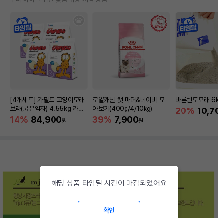
[4개세트] 가필드 고양이모래
로얄캐닌 캣 마더&베이비 모
바른벤토모래 6
보라(굵은입자) 4.55kg 카사
아보기(400g/4/10kg)
20%
10,7
바모래
14%
84,900
39%
7,900
원
원
해당 상품 타임딜 시간이 마감되었어요
확인