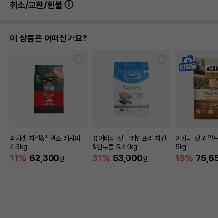
취소/교환/환불
이 상품은 어떠신가요?
퍼시캣 치킨&칠면조 레시피
퓨어비타 캣 그레인프리 치킨
아카나 캣 와일드
4.5kg
&완두콩 5.44kg
5kg
11%
62,300
31%
53,000
15%
75,6
원
원