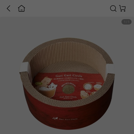
1
/
1