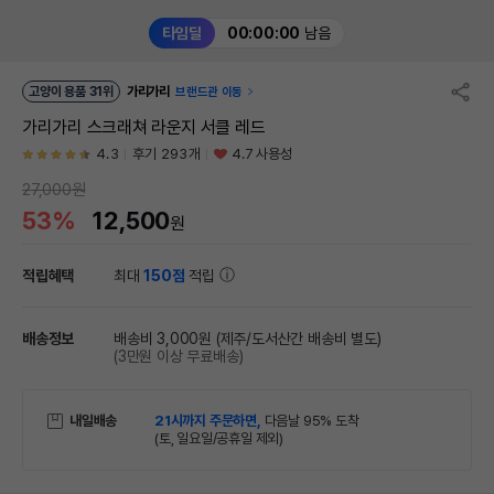
타임딜
00:00:00
남음
고양이 용품 31위
가리가리
브랜드관 이동
가리가리 스크래쳐 라운지 서클 레드
4.3
후기 293개
4.7 사용성
27,000원
53%
12,500
원
적립혜택
최대
150점
적립
배송정보
배송비 3,000원
(제주/도서산간 배송비 별도)
(3만원 이상 무료배송)
내일배송
21시까지 주문하면,
다음날 95% 도착
(토, 일요일/공휴일 제외)