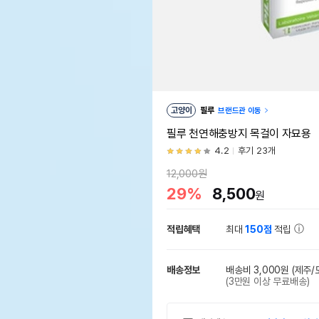
고양이
필루
브랜드관 이동
필루 천연해충방지 목걸이 자묘용
4.2
후기 23개
12,000원
29%
8,500
원
적립혜택
최대
150점
적립
배송정보
배송비 3,000원
(제주/
(3만원 이상 무료배송)