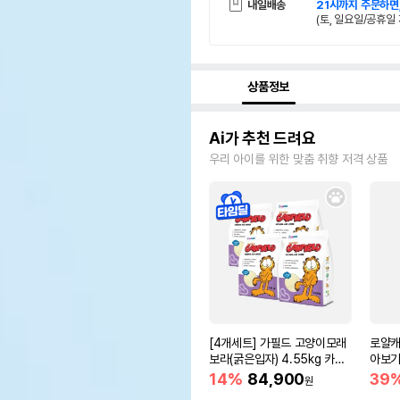
내일배송
21시까지 주문하면
(토, 일요일/공휴일 
상품정보
Ai가 추천 드려요
우리 아이를 위한 맞춤 취향 저격 상품
[4개세트] 가필드 고양이모래
로얄캐
보라(굵은입자) 4.55kg 카사
아보기(
바모래
14%
84,900
39
원