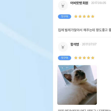
어바웃펫 회원
2017.09.05
첫구매
집에 벌레가많아서 해주는데 향도좋고 
함석영
2017.07.07
첫구매
아직 애기냥이라 어디 데리구 나가진않는데