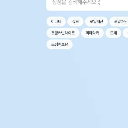
이나바
츄르
로얄캐닌
로얄캐닌
로얄캐닌라이트
리터락커
모래
소심한호랑