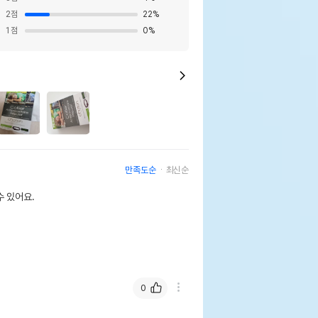
2
점
22
%
1
점
0
%
만족도순
최신순
 있어요.
0