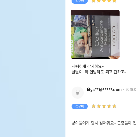
첫구매
저렴하게 감사해요~

달달이  약 안발라도 되고 편하고~
lilys**@*****.com
2018.0
첫구매
냥이들에게 항시 걸어줘요~ 곤충들이 접