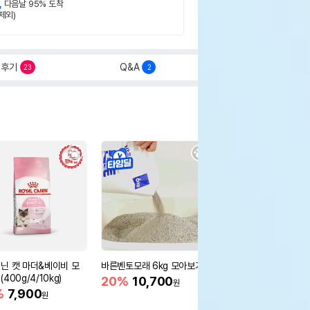
,
다음날 95% 도착
제외)
후기
Q&A
23
2
닌 캣 마더&베이비 모
바른벤토모래 6kg 모아보기
로얄캐닌 캣 인도어 4k
400g/4/10kg)
새 감소
20%
10,700
원
%
7,900
16%
55,000
원
원