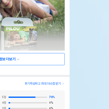
정보 더보기
후기작성하고 최대 150점 받기
5
점
70
%
4
점
4
%
3
점
4
%