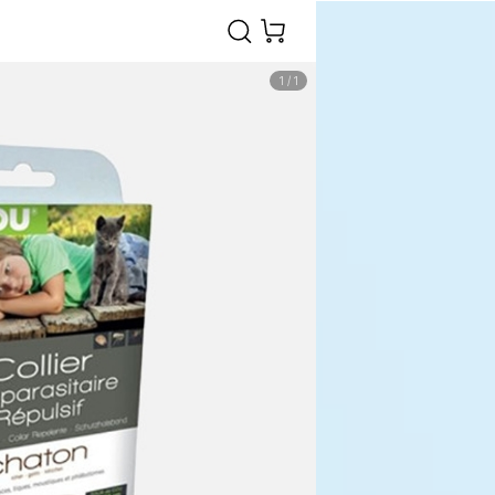
1
/
1