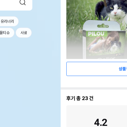
 유리너리
물티슈
사료
상품
후기 총
23
건
4.2